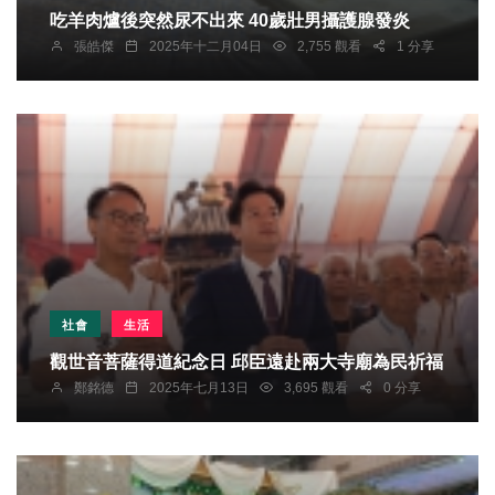
吃羊肉爐後突然尿不出來 40歲壯男攝護腺發炎
張皓傑
2025年十二月04日
2,755 觀看
1 分享
社會
生活
觀世音菩薩得道紀念日 邱臣遠赴兩大寺廟為民祈福
鄭銘德
2025年七月13日
3,695 觀看
0 分享