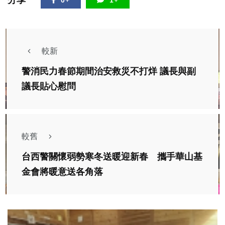
分享
0+
1+
較新
警消民力春節期間治安救災不打烊 議長與副
議長貼心慰問
較舊
台西警關懷弱勢寒冬送暖迎新春 攜手華山基
金會將暖意送各角落