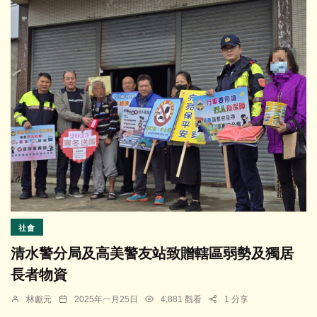
社會
清水警分局及高美警友站致贈轄區弱勢及獨居
長者物資
林獻元
2025年一月25日
4,881 觀看
1 分享