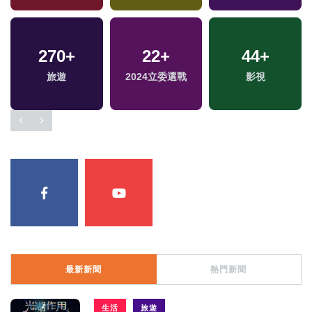
270
45
+
+
22
10
+
+
905
44
+
+
旅遊
兩岸
2024立委選戰
2024總統大選
影視
社會
最新新聞
熱門新聞
生活
旅遊