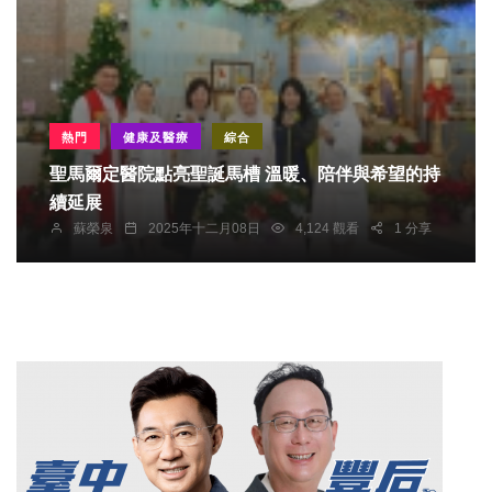
熱門
健康及醫療
綜合
聖馬爾定醫院點亮聖誕馬槽 溫暖、陪伴與希望的持
續延展
蘇榮泉
2025年十二月08日
4,124 觀看
1 分享