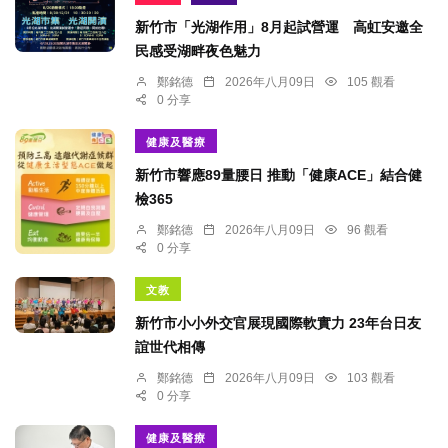
新竹市「光湖作用」8月起試營運 高虹安邀全
民感受湖畔夜色魅力
鄭銘德
2026年八月09日
105 觀看
0 分享
健康及醫療
新竹市響應89量腰日 推動「健康ACE」結合健
檢365
鄭銘德
2026年八月09日
96 觀看
0 分享
文教
新竹市小小外交官展現國際軟實力 23年台日友
誼世代相傳
鄭銘德
2026年八月09日
103 觀看
0 分享
健康及醫療