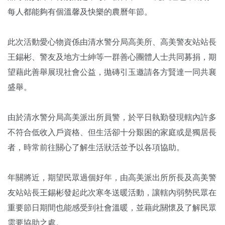
每人都能夠有個溫馨及快樂的農曆年節。
此次活動愛心物資係由清水警分局高美所、高美警友站站長
王錫彬、警友及地方士紳等一群善心團體人士共同募捐，期
望藉此善舉展現社會公益，拋磚引玉邀請各方賢達一同共襄
盛舉。
由於清水警分局高美派出所員警，於平日執勤發現轄內許多
不符合低收入戶資格、但生活卻十分艱困的家庭或是獨居長
者，時常前往關心了解生活狀活並予以各項協助。
年關將近，期望民眾過個好年，由高美派出所所長及高美警
友站站長王錫彬發起此次寒冬送暖活動，讓轄內弱勢民眾在
重要節日期間也能感受到社會溫暖，並藉此關懷及了解民眾
需要協助之處。