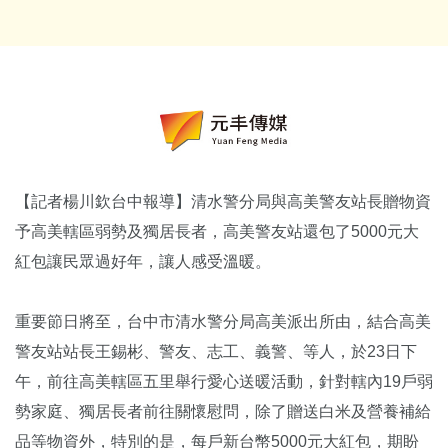
【記者楊川欽台中報導】清水警分局與高美警友站長贈物資
予高美轄區弱勢及獨居長者，高美警友站還包了5000元大
紅包讓民眾過好年，讓人感受溫暖。
重要節日將至，台中市清水警分局高美派出所由，結合高美
警友站站長王錫彬、警友、志工、義警、等人，於23日下
午，前往高美轄區五里舉行愛心送暖活動，針對轄內19戶弱
勢家庭、獨居長者前往關懷慰問，除了贈送白米及營養補給
品等物資外，特別的是，每戶新台幣5000元大紅包，期盼