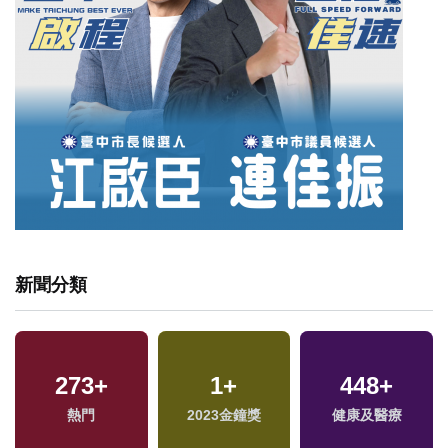
新聞分類
273
13
+
+
1
1
+
+
448
488
+
+
熱門
評論
兩岸藝苑天地
2023金鐘獎
健康及醫療
綜合