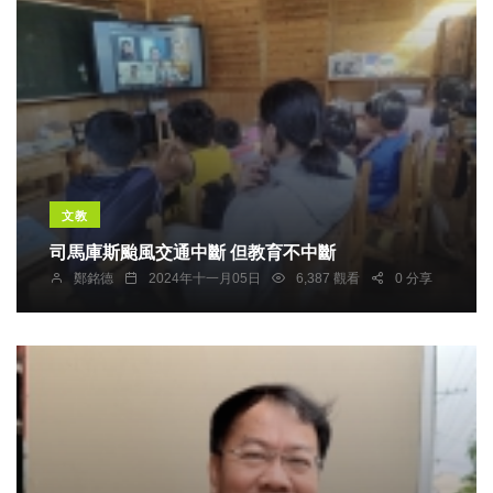
文教
司馬庫斯颱風交通中斷 但教育不中斷
鄭銘德
2024年十一月05日
6,387 觀看
0 分享