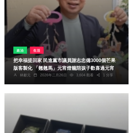
政治
生活
把幸福提回家 民進黨市議員謝志忠備3000個芒果
版客製化 「翹翹馬」元宵燈籠陪孩子歡喜過元宵
林獻元
2026年二月26日
3,604 觀看
1 分享