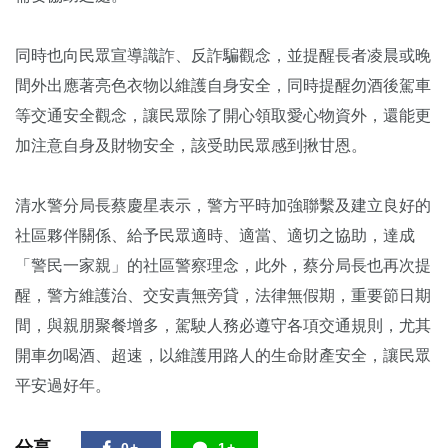
同時也向民眾宣導識詐、反詐騙觀念，並提醒長者凌晨或晚
間外出應著亮色衣物以維護自身安全，同時提醒勿酒後駕車
等交通安全觀念，讓民眾除了開心領取愛心物資外，還能更
加注意自身及財物安全，該受助民眾感到揪甘恩。
清水警分局長蔡慶星表示，警方平時加強聯繫及建立良好的
社區夥伴關係、給予民眾適時、適當、適切之協助，達成
「警民一家親」的社區警察理念，此外，蔡分局長也再次提
醒，警方維護治、交安責無旁貸，法律無假期，重要節日期
間，與親朋聚餐增多，駕駛人務必遵守各項交通規則，尤其
開車勿喝酒、超速，以維護用路人的生命財產安全，讓民眾
平安過好年。