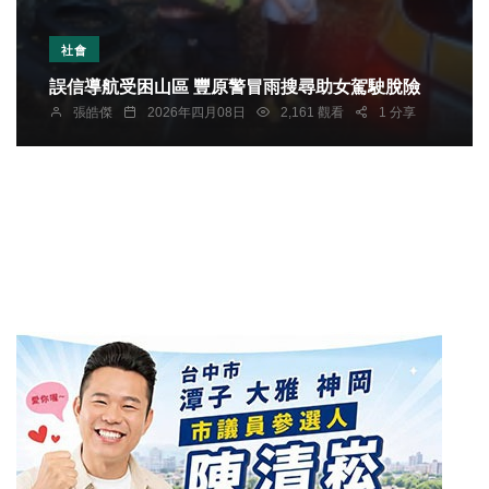
社會
誤信導航受困山區 豐原警冒雨搜尋助女駕駛脫險
張皓傑
2026年四月08日
2,161 觀看
1 分享