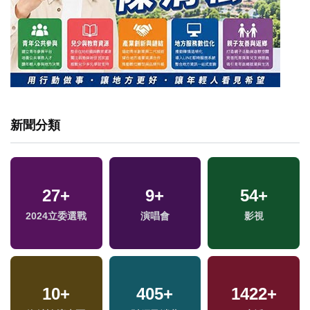
新聞分類
27
+
9
+
54
+
2024立委選戰
演唱會
影視
10
+
405
+
1422
+
福