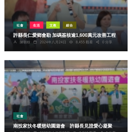
社會
生活
文教
綜合
許縣長仁愛鄉會勘 加碼簽核逾1,600萬元改善工程
陳朝枝
2024年八月24日
8,455 觀看
0 分享
社會
南投家扶冬暖慈幼園遊會 許縣長見證愛心凝聚