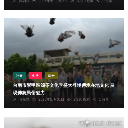
陳朝枝
2025年十二月07日
3,319 觀看
0 分享
社會
生活
綜合
台南市學甲區鴿笭文化季盛大登場傳承在地文化 展
現傳統民俗魅力
黃永豐
2026年四月01日
2,816 觀看
1 分享