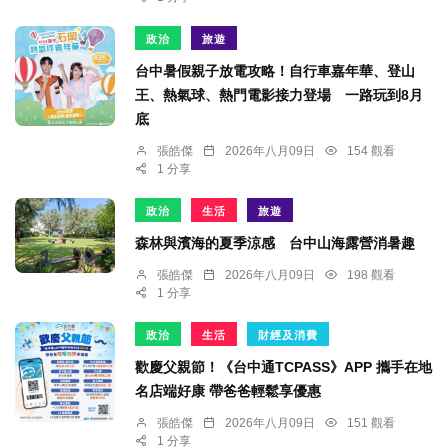
政治
旅遊
台中暑假親子放電攻略！自行車嘉年華、登山
王、熱氣球、熱門電影接力登場 一路玩到8月
底
張皓傑
2026年八月09日
154 觀看
1 分享
政治
生活
旅遊
森林與濱海的夏季涼感 台中山海露營消暑趣
張皓傑
2026年八月09日
198 觀看
1 分享
政治
生活
財經及消費
歡慶父親節！《台中通TCPASS》APP 攜手在地
名店端好康 帶爸爸輕鬆享優惠
張皓傑
2026年八月09日
151 觀看
1 分享