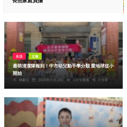
長照家庭負擔
生活
文教
最萌清潔隊報到！中市幼兒動手學分類 愛地球從小
開始
林獻元
2025年六月18日
3,979 觀看
0 分享