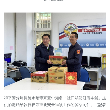
和平警分局長施永昭帶來臺中知名「社口犂記餅店本舖」提
供的泡麵給執行春節重要安全維護工作的警察同仁。（記者