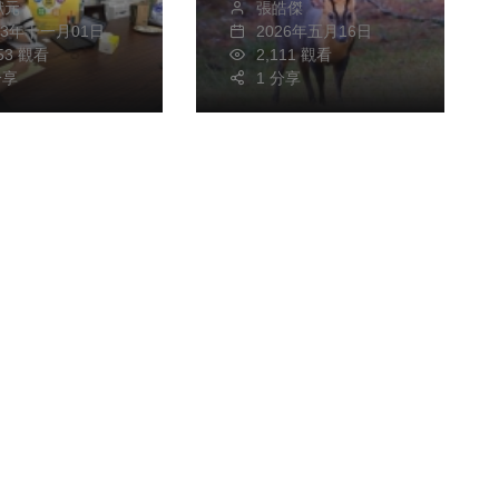
獻元
張皓傑
新人生
23年十一月01日
2026年五月16日
653 觀看
2,111 觀看
分享
1 分享