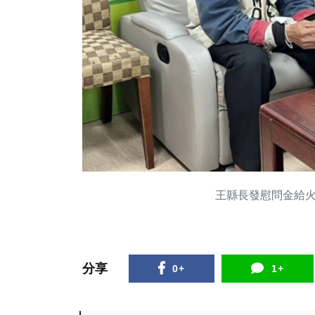
王縣長發慰問金給
分享
0+
1+