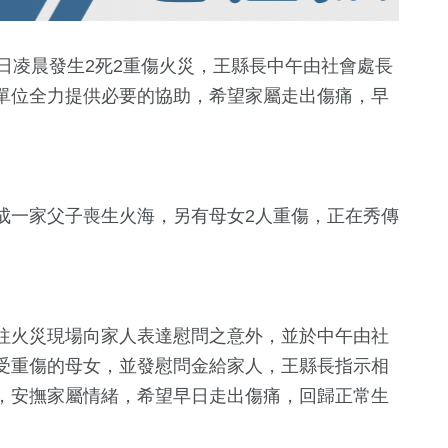
日凌晨發生2死2重傷火災，王縣長中午由社會處長
單位全力提供必要的協助，希望家屬走出傷痛，早
成一家父子喪生火海，另有母女2人重傷，正在秀傳
2
+
+
828
+
1
+
福建林公信俗文
療
綜合
兩岸藝苑天
化專區
往火災現場向家人表達慰問之意外，並於中午由社
受重傷的母女，並發慰問金給家人，王縣長指示相
810
+
417
+
13
+
，安撫家屬情緒，希望早日走出傷痛，回歸正常生
文教
熱門
演唱會