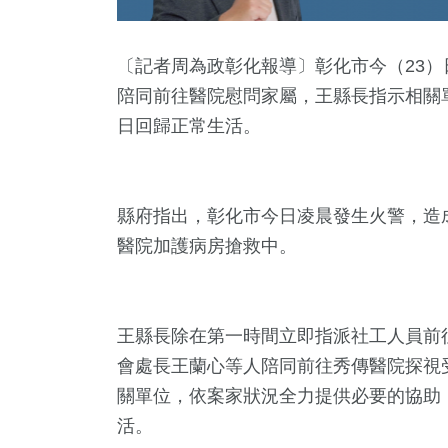
〔記者周為政彰化報導〕彰化市今（23）
陪同前往醫院慰問家屬，王縣長指示相關
日回歸正常生活。
縣府指出，彰化市今日凌晨發生火警，造
醫院加護病房搶救中。
6
+
1319
+
18
+
492
+
685
教文化交
政治
2024總統大選
旅遊
健康及醫
王縣長除在第一時間立即指派社工人員前
會處長王蘭心等人陪同前往秀傳醫院探視
1
+
1648
+
200
+
關單位，依案家狀況全力提供必要的協助
藝
社會
運動
活。