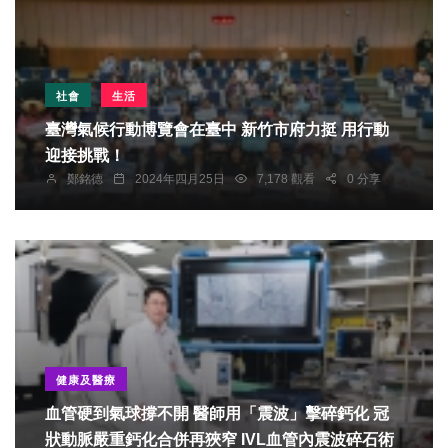
社會
生活
臺灣氣候行動博覽會在臺中 新竹市府力挺 用行動
迎接挑戰！
鄭銘德
2024年四月25日
7,178 觀看
0 分享
健康及醫療
血管硬到氣球撐不開 醫師用「震波」擊碎鈣化 冠
狀動脈嚴重鈣化合併再狹窄 IVL血管內震波碎石術