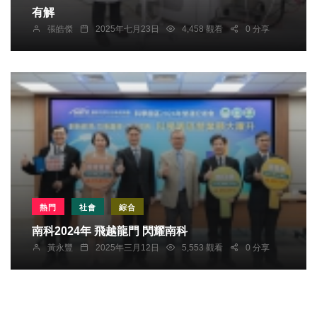
有解
張皓傑
2025年七月23日
4,458 觀看
0 分享
熱門
社會
綜合
南科2024年 飛越龍門 閃耀南科
黃永豐
2025年三月12日
5,553 觀看
0 分享