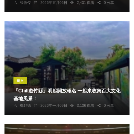
張皓傑
2026年五月06日
2,431 觀看
0 分享
藝文
「Chill遊竹縣」明起開放報名 一起來收集百大文化
基地風景！
鄭銘德
2026年一月09日
3,136 觀看
0 分享