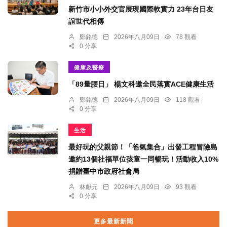
新竹市小小外交官展現國際軟實力 23年台日友
誼世代相傳
鄭銘德
2026年八月09日
78 觀看
0 分享
健康及醫療
「89量腰日」 楊文科邀全民落實ACE健康生活
鄭銘德
2026年八月09日
118 觀看
0 分享
生活
最好玩的父親節！「爸氣集合」出發工程冒險島
邀約13個社福單位孩童一同暢玩！活動收入10%
捐贈臺中市政府社會局
林獻元
2026年八月09日
93 觀看
0 分享
更多最新新聞