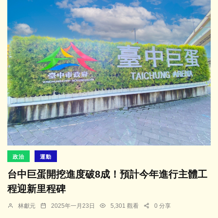
政治
運動
台中巨蛋開挖進度破8成！預計今年進行主體工
程迎新里程碑
林獻元
2025年一月23日
5,301 觀看
0 分享