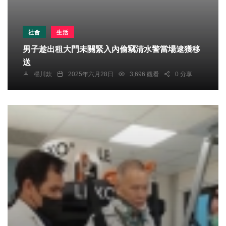
社會
生活
男子趁出租大門未關緊入內偷竊清水警當場逮獲移
送
楊川欽
2025年六月28日
3,696 觀看
0 分享