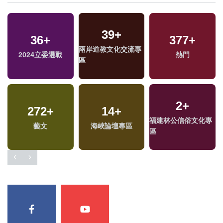
39
+
36
+
377
+
兩岸道教文化交流專
2024立委選戰
熱門
區
2
+
272
+
14
+
福建林公信俗文化專
藝文
海峽論壇專區
區