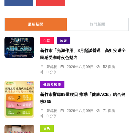
最新新聞
熱門新聞
生活
旅遊
新竹市「光湖作用」8月起試營運 高虹安邀全
民感受湖畔夜色魅力
鄭銘德
2026年八月09日
52 觀看
0 分享
健康及醫療
新竹市響應89量腰日 推動「健康ACE」結合健
檢365
鄭銘德
2026年八月09日
71 觀看
0 分享
文教