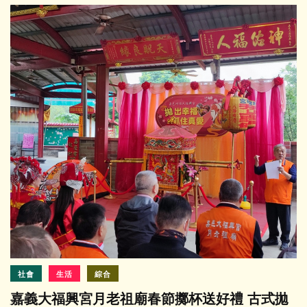
社會
生活
綜合
嘉義大福興宮月老祖廟春節擲杯送好禮 古式拋