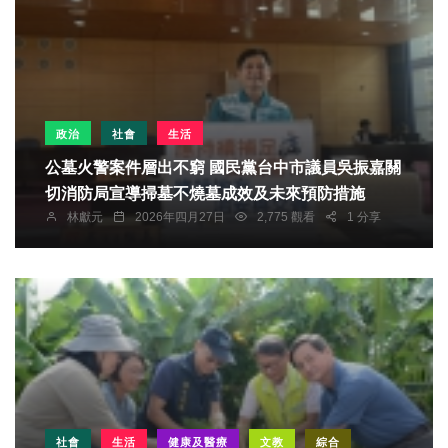
政治
社會
生活
公墓火警案件層出不窮 國民黨台中市議員吳振嘉關
切消防局宣導掃墓不燒墓成效及未來預防措施
林獻元
2026年四月27日
2,775 觀看
1 分享
社會
生活
健康及醫療
文教
綜合