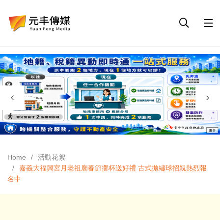
Home
活動花絮
嘉義大福興宮月老祖廟春節擲杯送好禮 古式拋繡球招親熱烈報
名中