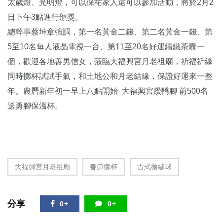
太歲燈、光明燈，可以保祐家人還可以參加活動，將於2月2
日下午3點進行頒獎。
總幹事蔡坤章強調，第一名黃金二錢、第二名黃金一錢、第
5至10名每人液晶電視一台、第11至20名好運鑄鐵茶壼一
個，歡迎各地善男信女，蒞臨大福興宮月老祖廟，祈福祈緣
同時擲杯試試手氣，和土地公和月老結緣，保證好運來一整
年。農曆新年初一早上八點開始 大福興宮躦轎腳 前500名
送勇腳保溫杯。
大福興宮月老祖廟
春節擲杯
古式拋繡球
分享
0+
0+