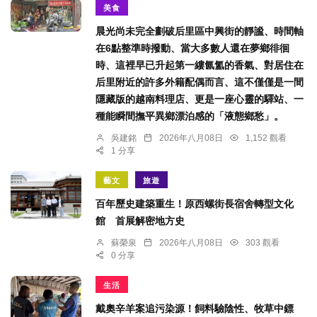
美食
晨光尚未完全劃破后里區中興街的靜謐、時間軸
在6點整準時撥動、當大多數人還在夢鄉徘徊
時、這裡早已升起第一縷氤氳的香氣、對居住在
后里附近的許多外籍配偶而言、這不僅僅是一間
隱藏版的越南料理店、更是一座心靈的驛站、一
種能瞬間撫平異鄉漂泊感的「液態鄉愁」。
吳建銘
2026年八月08日
1,152 觀看
1 分享
藝文
旅遊
百年歷史建築重生！原西螺街長宿舍轉型文化
館 首展解密地方史
蘇榮泉
2026年八月08日
303 觀看
0 分享
生活
戴奧辛羊案追污染源！飼料驗陰性、牧草中鏢