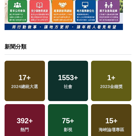
新聞分類
17
+
1553
+
1
+
2024總統大選
社會
2023金鐘獎
392
+
75
+
15
+
熱門
影視
海峽論壇專區