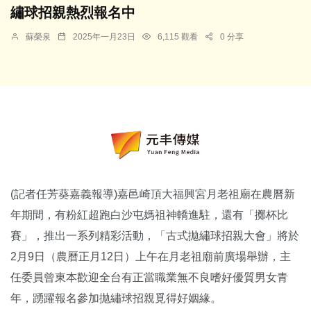
繡球招親熱烈報名中
蘇榮泉
2025年一月23日
6,115 觀看
0 分享
(記者任芳葵嘉義報導)嘉邑崎頂大福興宮月老祖廟在農曆新
年期間，有粉紅超跑白沙屯媽祖神轎進駐，還有「擲杯比
賽」，推出一系列精彩活動，「古式拋繡球招親大會」將於
2月9日（農曆正月12日）上午在月老祖廟前廣場舉辦，主
任委員曾東本歡迎全台有正當職業無不良嗜好優質男女青
年，踴躍報名參加拋繡球招親覓得好姻緣。