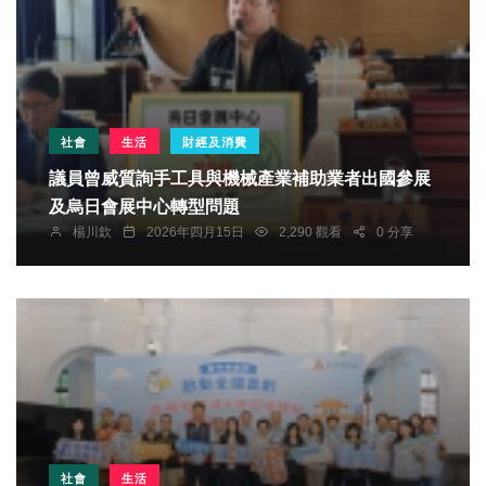
社會
生活
財經及消費
議員曾威質詢手工具與機械產業補助業者出國參展
及烏日會展中心轉型問題
楊川欽
2026年四月15日
2,290 觀看
0 分享
社會
生活