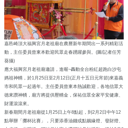
嘉邑崎頂大福興宮月老祖廟在農曆新年期間出一系列精彩活
動，主任委員曾東本歡迎民眾走春踴躍參與。(圖/記者任芳
葵攝)
應大福興宮月老祖廟邀請，進喔~轟動全台粉紅超跑白沙屯
媽祖神轎，於1月25日至2月12日(正月十五日元宵節)來嘉義
市和民眾一起過年。主任委員曾東本熱誠歡迎，各地信眾大
德來躦神轎，廟方將提供壓轎金，保祐信眾全家平安健康、
財運滾滾來。
新春期間月老祖廟從1月25日上午8點起，到2月2日中午12
點舉辦「擲杯比賽」，只要添香油錢或點姻緣燈、發財燈、