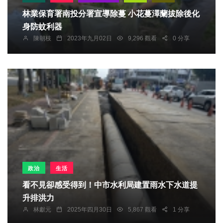
林業保育署南投分署宣導除蔓 小花蔓澤蘭拔除後化
身防蚊利器
陳朝枝
2023年九月02日
9,296 觀看
0 分享
政治
生活
看不見卻感受得到！中市水利局建置雨水下水道提
升排洪力
林獻元
2025年四月30日
5,867 觀看
1 分享