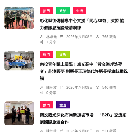
熱門
政治
生活
彰化縣後備輔導中心支援「同心36號」演習 協
力假訊息蒐證澄清演練
林獻元
2026年八月08日
765 觀看
1 分享
熱門
文教
南投青年躍上國際！旭光高中「黃金海岸造夢
者」赴澳圓夢 副縣長王瑞德代許縣長授旗鼓勵祝
福
陳朝枝
2026年八月08日
540 觀看
0 分享
熱門
旅遊
南投觀光深化布局新加坡市場 「B2B」交流拓
展國際旅遊合作
陳朝枝
2026年八月08日
521 觀看