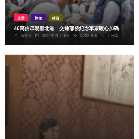
生活
旅遊
綜合
46萬信眾朝聖北港 交通部發紀念車票暖心加碼
蘇榮泉
2026年四月16日
3,238 觀看
1 分享