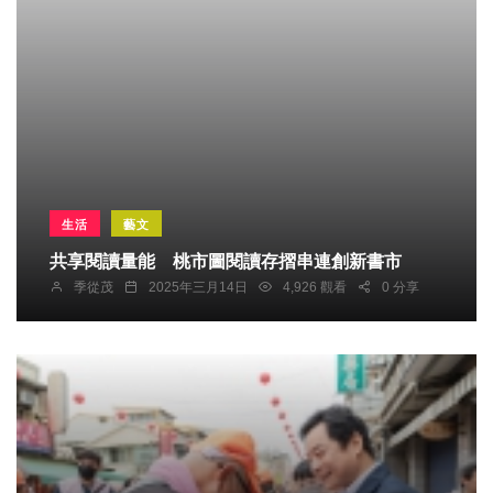
生活
藝文
共享閱讀量能 桃市圖閱讀存摺串連創新書市
季從茂
2025年三月14日
4,926 觀看
0 分享