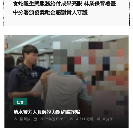
食蛇龜生態服務給付成果亮眼 林業保育署臺
中分署頒發獎勵金感謝貴人守護
社會
清水警方人員解說力阻網路詐騙
楊川欽
2025年五月26日
4,711 觀看
0 分享