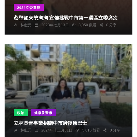
2024立委選戰
蔡壁如來勢洶洶 宣佈挑戰中市第一選區立委席次
林獻元
2023年七月13日
8,050 觀看
0 分享
政治
健康及醫療
立林長青事業捐贈中市府復康巴士
林獻元
2024年十二月31日
5,616 觀看
0 分享