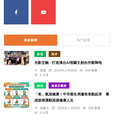
最新新聞
熱門新聞
影視
兩岸
光影交融 · 打造漢台AI視聽文創合作新陣地
康嵐
2026年八月08日
640 觀看
1 分享
政治
健康及醫療
「爸」氣迎健康！中市衛生局邀爸爸動起來 養
成規律運動迎接健康人生
林獻元
2026年八月08日
589 觀看
0 分享