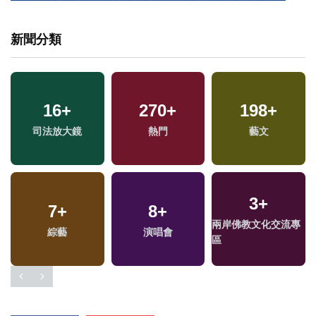
新聞分類
16
+
270
+
198
+
兩
司法放大鏡
熱門
藝文
區
3
+
7
+
8
+
兩岸佛教文化交流專
綜藝
演唱會
區