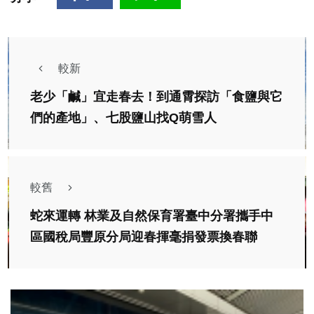
較新
老少「鹹」宜走春去！到通霄探訪「食鹽與它
們的產地」、七股鹽山找Q萌雪人
較舊
蛇來運轉 林業及自然保育署臺中分署攜手中
區國稅局豐原分局迎春揮毫捐發票換春聯