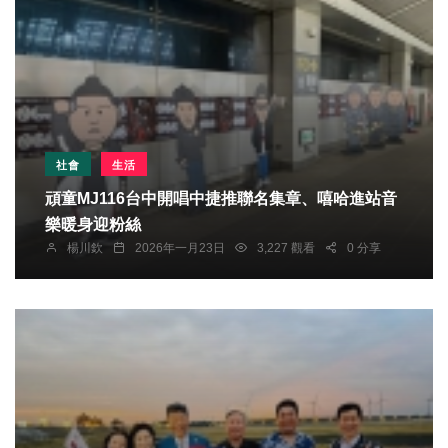
社會
生活
頑童MJ116台中開唱中捷推聯名集章、嘻哈進站音
樂暖身迎粉絲
楊川欽
2026年一月23日
3,227 觀看
0 分享