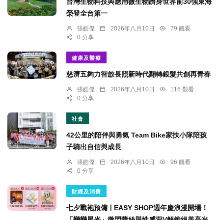
台灣生物科技與應用微生物躋身世界前30強東海
榮登全台第一
張皓傑
2026年八月10日
79 觀看
0 分享
健康及醫療
慈濟五夠力智啟長照新時代翻轉銀髮共創再青春
張皓傑
2026年八月10日
116 觀看
0 分享
社會
42公里的陪伴與勇氣 Team Bike家扶小隊陪孩
子騎出自信與成長
張皓傑
2026年八月10日
96 觀看
0 分享
財經及消費
七夕戰袍預備ￜEASY SHOP週年慶浪漫開場！
「戀戀星光」微閃蕾絲與性感深V解鎖絕美高光