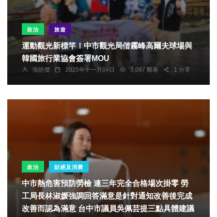
政治
旅遊
運動觀光新標竿！中市觀光局偕霧峰高爾夫球場與
韓國旅行業協會簽署MOU
張皓傑
2025年十一月04日
3,097 觀看
1 分享
政治
財經及消費
中市熱危害預防勞檢 連三年完全合格場次掛零 勞
工局長林淑媛強調回答滿意是針對通知改善後完成
改善而認為滿意 台中市議員吳佩芸提三點具體建議