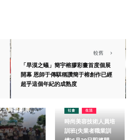
較舊
「旱漠之蟻」簡宇榕膠彩畫首度個展
開幕 恩師于傳騏稱讚簡于榕創作已經
超乎這個年紀的成熟度
魅力人氣爆棚
有囍事–王村長
兒」舞台劇屏東
社會
生活
獻元
時尚美容技術人員培
23年十一月26日
訓班(失業者職業訓
902 觀看
分享