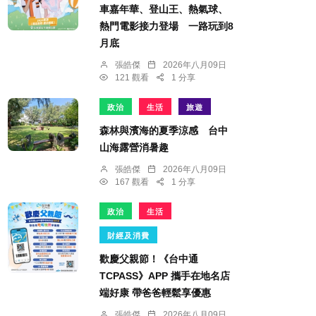
車嘉年華、登山王、熱氣球、
熱門電影接力登場 一路玩到8
月底
張皓傑
2026年八月09日
121 觀看
1 分享
政治
生活
旅遊
森林與濱海的夏季涼感 台中
山海露營消暑趣
張皓傑
2026年八月09日
167 觀看
1 分享
政治
生活
財經及消費
歡慶父親節！《台中通
TCPASS》APP 攜手在地名店
端好康 帶爸爸輕鬆享優惠
張皓傑
2026年八月09日