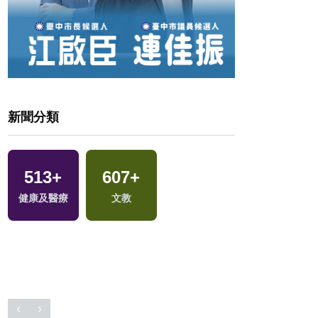
新聞分類
32
+
513
+
607
+
兩岸道教文化交
健康及醫療
文教
流專區
972
+
政治