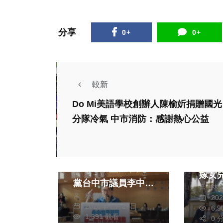
分享
0+
0+
較新
Do Mi美語學校創辦人陳榆妡捐贈國光
分隊冷氣 中市消防：感謝熱心公益
政治
生活
藝文
旅遊
文化
台74線快速道路近
「家
幾年經常壅塞 國民
嫁女
黨台中市議員李中和
林
演出
林獻元
民進黨台中市議員蔡
20
2026年七月29日
6,
耀頡均建議發展第二
1,391 觀看
0 