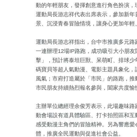
動的年輕朋友，發揮創意進行角色扮演，
運動局長游志祥代表出席表示，參加新年
景、沉浸青春冒險情境，讓身心更加年輕
運動局長游志祥指出，台中市推廣多元路
一連辦理12場IP路跑，成功吸引大小朋
擊」，預計將泰坦巨獸、呆萌町、排球少
碼寶貝等超人氣動漫、電影主題具象化，
9
+
13
+
19
+
312
+
369
風氣；市府打造屬於「市民」的路跑，推
文
2024總統大選
司法放大鏡
熱門
旅遊
市民朋友持續熱烈報名參與，闔家共度愉
4
+
主辦單位總經理余俊芳表示，此場趣味路跑
8
+
1
+
11
+
1
+
動會場設有道具體驗區、打卡拍照區和互
兩岸佛教文化交
立委選戰
兩岸藝苑天地
海峽論壇專區
2023金
流專區
感受動漫主角們的冒險精神。另為響應愛
體，推廣全民運動與促進社會公益。