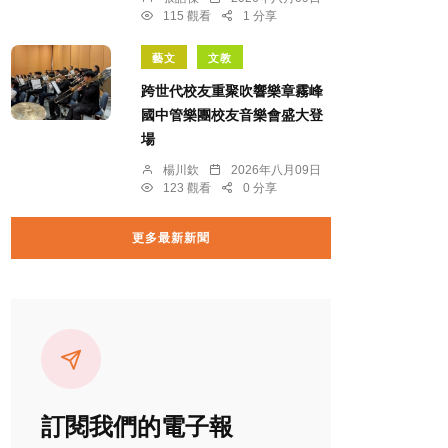
115 觀看
1 分享
藝文
文教
跨世代校友重聚吹響樂章霧峰
國中管樂團校友音樂會盛大登
場
楊川欽
2026年八月09日
123 觀看
0 分享
更多最新新聞
訂閱我們的電子報