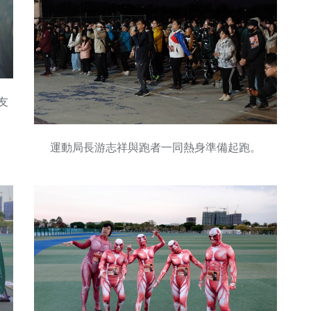
友
運動局長游志祥與跑者一同熱身準備起跑。