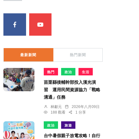
最新新聞
熱門新聞
熱門
政治
生活
苗栗縣後輔幹部投入漢光演
習 運用民間資源協力「戰略
溝通」任務
林獻元
2026年八月09日
188 觀看
1 分享
政治
旅遊
台中暑假親子放電攻略！自行