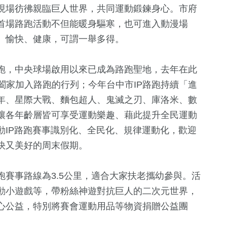
現場彷彿親臨巨人世界，共同運動鍛鍊身心。市府
首場路跑活動不但能暖身驅寒，也可進入動漫場
、愉快、健康，可謂一舉多得。
跑，中央球場啟用以來已成為路跑聖地，去年在此
友闔家加入路跑的行列；今年台中市IP路跑持續「進
年、星際大戰、麵包超人、鬼滅之刃、庫洛米、數
讓各年齡層皆可享受運動樂趣、藉此提升全民運動
1
+
+
15
+
60
+
65
+
動IP路跑賽事識別化、全民化、規律運動化，歡迎
福建林公信俗文
評論
影視
美食
快又美好的周末假期。
化專區
賽事路線為3.5公里，適合大家扶老攜幼參與。活
1214
+
148
+
10
+
610
+
動小遊戲等，帶粉絲神遊對抗巨人的二次元世界，
鐘獎
社會
運動
演唱會
綜合
心公益，特別將賽會運動用品等物資捐贈公益團