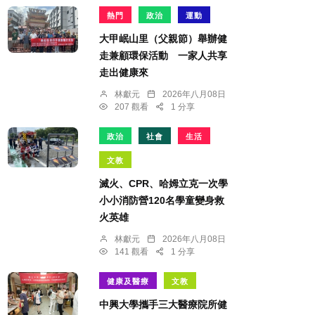
熱門
政治
運動
大甲岷山里（父親節）舉辦健
走兼顧環保活動 一家人共享
走出健康來
林獻元
2026年八月08日
207 觀看
1 分享
政治
社會
生活
文教
滅火、CPR、哈姆立克一次學
小小消防營120名學童變身救
火英雄
林獻元
2026年八月08日
141 觀看
1 分享
健康及醫療
文教
中興大學攜手三大醫療院所健