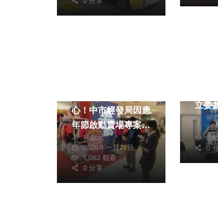
0 分享
政治
202
健康及
政治
健康及醫療
保護
財經及消費
公費
注意4要點消費更安
立委
心！中市經發局因應
林
中央
年節啟動賣場專案抽
20
苗納
林獻元
8,
查均合格
2025年一月27日
以減
0 
5,062 觀看
0 分享