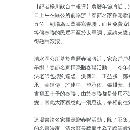
【記者楊川欽台中報導】農曆年節將近，
日上午在區公所前舉辦「春節名家揮毫贈
五位，到場為民眾書寫春聯，而且免費索
等候春聯的民眾不至於太單調，還請來撒
得熱鬧滾滾。
清水區公所基於農曆春節將近，家家戶戶
舉辦「春節名家揮毫贈春聯活動」，今年
法老師包括劉達隆、洪傳旺、王益勝、鄭
承、黃進傳、許建中、施承佑、張麒安、
3
+
4
+
99
+
9
+
3
+
書寫五十份的春聯，由於春聯都是使用不
及醫療
2024總統大選
熱門
2024立委選戰
海峽論壇
愛，因此大家獲悉此一消息後，爭相前往
這場書法名家揮毫贈春聯活動，除了召集
4
+
551
+
5
+
的名書法家，清水區長蔡慶生為了讓等候