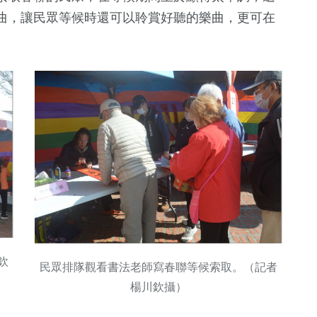
運動
財經及消費
化專區
曲，讓民眾等候時還可以聆賞好聽的樂曲，更可在
欽
民眾排隊觀看書法老師寫春聯等候索取。（記者
楊川欽攝）