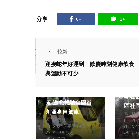
分享
0+
1+
較新
迎接蛇年好運到！歡慶時刻健康飲食
生活
文教
與運動不可少
藝文
綜合
思媚
投永續智慧觀光新願
期在
景 邀您體驗全國首
區社區
創溫泉自駕車!
林
長輩
陳朝枝
20
定
2024年三月19日
6,
9,168 觀看
1 