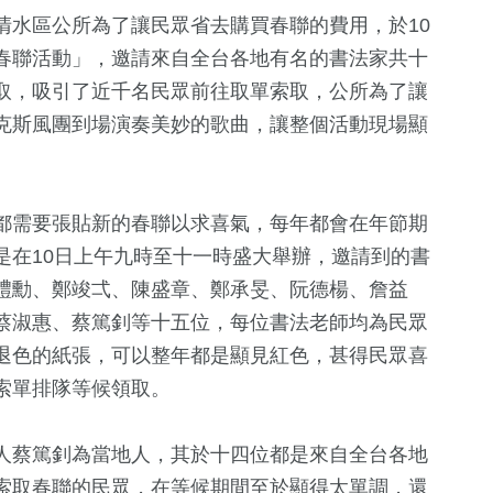
清水區公所為了讓民眾省去購買春聯的費用，於10
春聯活動」，邀請來自全台各地有名的書法家共十
取，吸引了近千名民眾前往取單索取，公所為了讓
克斯風團到場演奏美妙的歌曲，讓整個活動現場顯
都需要張貼新的春聯以求喜氣，每年都會在年節期
是在10日上午九時至十一時盛大舉辦，邀請到的書
禮勳、鄭竣弌、陳盛章、鄭承旻、阮德楊、詹益
蔡淑惠、蔡篤釗等十五位，每位書法老師均為民眾
0
+
19
+
19
+
退色的紙張，可以整年都是顯見紅色，甚得民眾喜
專區
2023金鐘獎
影視
兩岸
索單排隊等候領取。
0
+
人蔡篤釗為當地人，其於十四位都是來自全台各地
56
+
168
+
索取春聯的民眾，在等候期間至於顯得太單調，還
福建林公信俗