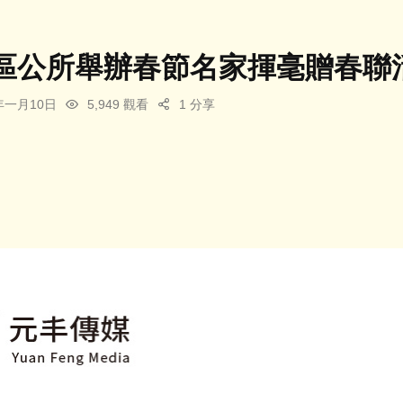
區公所舉辦春節名家揮毫贈春聯
5年一月10日
5,949 觀看
1 分享