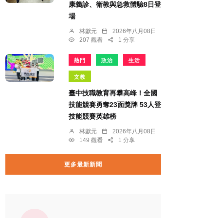
康義診、衛教與急救體驗8日登
場
林獻元
2026年八月08日
207 觀看
1 分享
熱門
政治
生活
文教
臺中技職教育再攀高峰！全國
技能競賽勇奪23面獎牌 53人登
技能競賽英雄榜
林獻元
2026年八月08日
149 觀看
1 分享
更多最新新聞