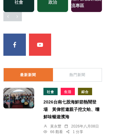
社會
政治
綜藝
流專區
最新新聞
熱門新聞
社會
生活
綜合
2026台南七股海鮮節熱鬧登
場 黃偉哲邀親子挖文蛤、嚐
鮮味暢遊濱海
黃永豐
2026年八月08日
66 觀看
1 分享