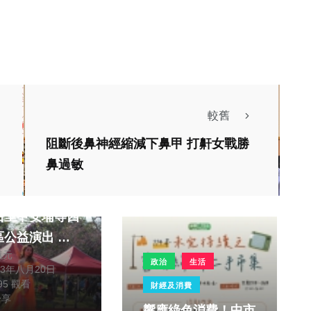
較舊
阻斷後鼻神經縮減下鼻甲 打鼾女戰勝
鼻過敏
兒舞蹈藝術團長
后里甲安埔等四
公益演出 獲
獻元
們十足讚賞與肯
政治
生活
23年八月20日
995 觀看
財經及消費
分享
響應綠色消費！中市