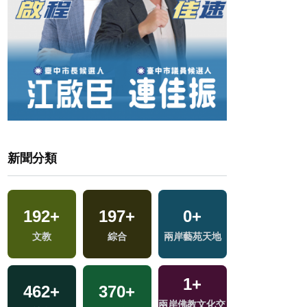
新聞分類
192
+
197
+
0
+
3
+
文教
綜合
兩岸藝苑天地
演唱會
1
+
462
+
370
+
3
+
文
兩岸佛教文化交