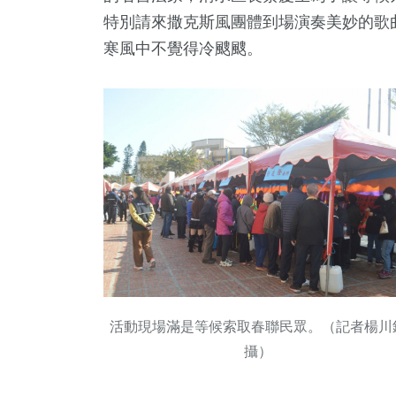
食
生活
評論
特別請來撒克斯風團體到場演奏美妙的歌
寒風中不覺得冷颼颼。
活動現場滿是等候索取春聯民眾。（記者楊川
攝）