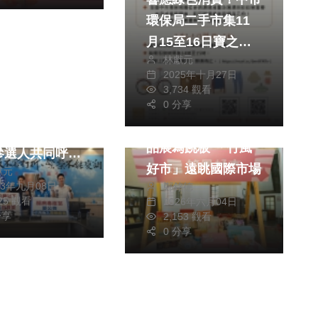
環保局二手市集11
月15至16日寶之林
林獻元
登場
4立委選戰
2025年十月27日
醫療
3,734 觀看
生活
美食
0 分享
全國孩童、爭取
以2026台北國際食
疫苗！四位台中
品展為跳板 「竹風
參選人共同呼籲
好市」遠眺國際市場
獻元
政府將腸病毒疫
23年九月08日
鄭銘德
入中央常規疫苗
525 觀看
2026年六月04日
輕家長的負擔
分享
2,153 觀看
0 分享