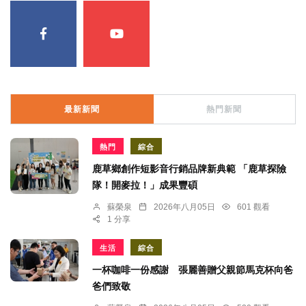
最新新聞
熱門新聞
熱門
綜合
鹿草鄉創作短影音行銷品牌新典範 「鹿草探險
隊！開麥拉！」成果豐碩
蘇榮泉
2026年八月05日
601 觀看
1 分享
生活
綜合
一杯咖啡一份感謝 張麗善贈父親節馬克杯向爸
爸們致敬