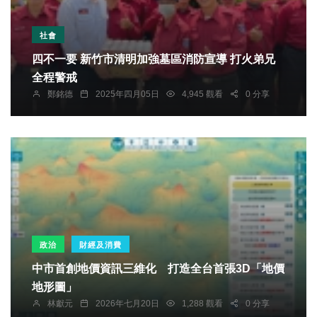
社會
四不一要 新竹市清明加強墓區消防宣導 打火弟兄
全程警戒
鄭銘德
2025年四月05日
4,945 觀看
0 分享
政治
財經及消費
中市首創地價資訊三維化 打造全台首張3D「地價
地形圖」
林獻元
2026年七月20日
1,288 觀看
0 分享