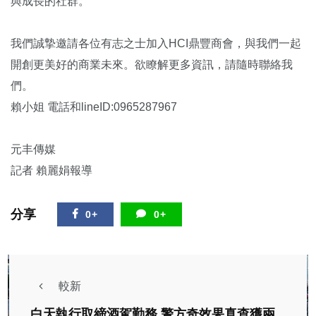
與成長的社群。‌
我們誠摯邀請各位有志之士加入HCI鼎豐商會，與我們一起
開創更美好的商業未來。欲瞭解更多資訊，請隨時聯絡我
們。
賴小姐 電話和lineID:0965287967
元丰傳媒
記者 賴麗娟報導
分享
0+
0+
較新
白天執行取締酒駕勤務 警方奇效果真查獲兩