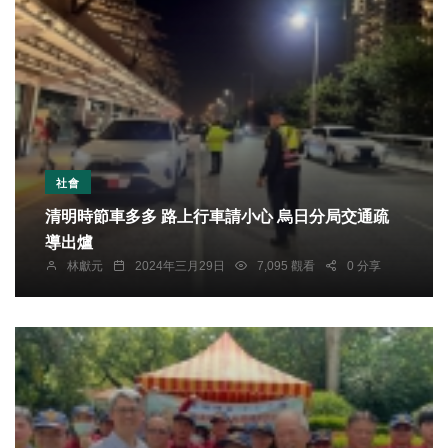
社會
清明時節車多多 路上行車請小心 烏日分局交通疏
導出爐
林獻元
2024年三月29日
7,095 觀看
0 分享