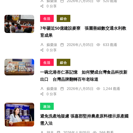
蘇榮泉
2026年八月05日
520 觀看
0 分享
生活
綜合
7年砸近50億建設麥寮 張麗善細數交通水利教
育成果
蘇榮泉
2026年八月05日
633 觀看
0 分享
生活
綜合
一碗北港杏仁茶記憶 如何變成台灣食品科技新
出口 台灣品牌翻轉百年老味道
蘇榮泉
2026年八月05日
1,244 觀看
0 分享
政治
避免洗產地疑慮 張嘉郡堅持農產原料標示原產國
需入法
胡月
2026年八月05日
566 觀看