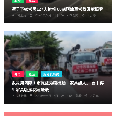
政治
生活
潭子下鄉考照127人搶報 68歲阿嬤重考盼圓駕照夢
林獻元
2026年八月05日
713 觀看
1 分享
熱門
政治
財經及消費
救災第四隊！市長盧秀燕出動「家具超人」 台中再
生家具馳援花蓮送暖
林獻元
2025年十月07日
3,651 觀看
0 分享