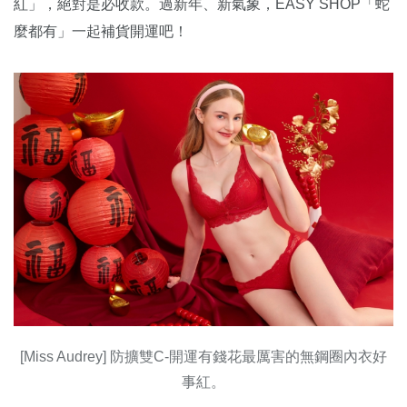
紅」，絕對是必收款。過新年、新氣象，EASY SHOP「蛇
麼都有」一起補貨開運吧！
[Miss Audrey] 防擴雙C-開運有錢花最厲害的無鋼圈內衣好
事紅。