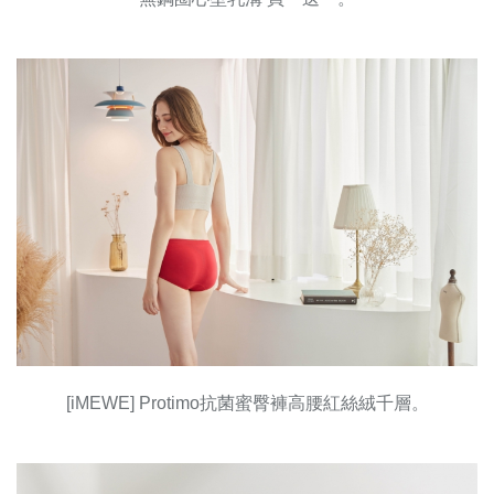
[iMEWE] Protimo抗菌蜜臀褲高腰紅絲絨千層。