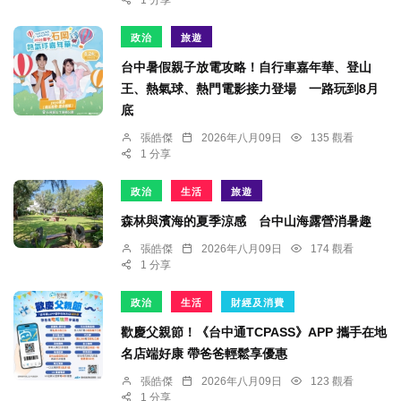
1 分享
政治
旅遊
台中暑假親子放電攻略！自行車嘉年華、登山
王、熱氣球、熱門電影接力登場 一路玩到8月
底
張皓傑
2026年八月09日
135 觀看
1 分享
政治
生活
旅遊
森林與濱海的夏季涼感 台中山海露營消暑趣
張皓傑
2026年八月09日
174 觀看
1 分享
政治
生活
財經及消費
歡慶父親節！《台中通TCPASS》APP 攜手在地
名店端好康 帶爸爸輕鬆享優惠
張皓傑
2026年八月09日
123 觀看
1 分享