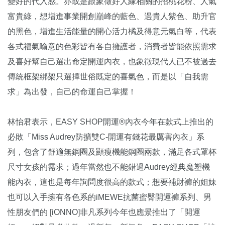
變好的代入感。亦或是跟象徵好人緣相關的招桃花粉、人氣
富貴綠，想增進事業開創巔峰的藍色、遇貴人紫色、助升官
的黑色，增進生活能量的開心活力橘及得意元氣白等，代表
各式福氣喻意的色彩皆有各自擁護者，消費者皆能依照需求
及喜好幫自己選出命定開運內衣，也象徵現代人已不被過去
傳統框架綁架只選擇世俗既定的喜氣色，而是以「自我需
求」為出發，自己的命運自己掌握！
林怡君表示，EASY SHOP開運®內衣今年在款式上推出的
必敗「Miss Audrey防擴雙C-開運有錢花最厲害內衣」系
列，包含了舒適無鋼圈及顯瘦機能鋼圈兩款，滿足各式罩杯
尺寸女孩的需求；過年當然也不能錯過Audrey經典魔塑機
能內衣，這也是每年詢問度很高的款式；想要補財褲的姐妹
也可以入手擁有各色系的iMEWE抗菌蜜臀開運褲系列、男
性朋友們的 [iONNO]非凡系列今年也應景推出了「開運