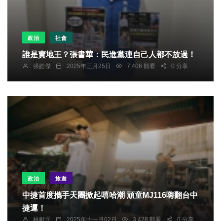
政治
社會
誰是賣地王？張書華：民進黨連自己人都不放過！
張皓傑
2025年三月25日
7,406 觀看
0 分享
政治
旅遊
中捷首度攜手天團掀起嘻哈潮 頑童MJ116嗨翻台中
捷運！
林獻元
2025年十一月02日
3,428 觀看
0 分享