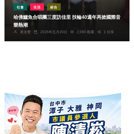
社會
生活
綜合
哈佛鱷魚合唱團三度訪佳里 扶輪40週年再掀國際音
樂熱潮
黃永豐
2026年五月20日
2,090 觀看
1 分享