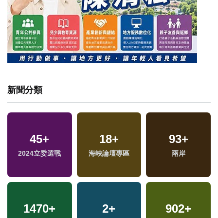
新聞分類
45
+
18
+
93
+
兩
2024立委選戰
海峽論壇專區
兩岸
區
1470
+
2
+
902
+
福