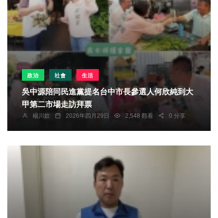
政治
社會
生活
吳中源陪同民進黨提名台中市長參選人何欣純到大
甲第二市場走訪拜票
楊川欽
2026年四月29日
2,548 觀看
0 分享