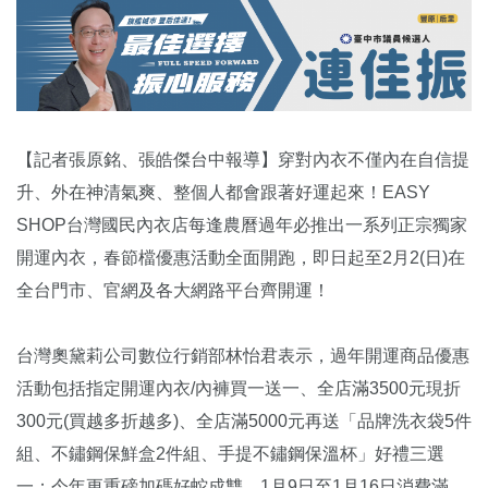
【記者張原銘、張皓傑台中報導】穿對內衣不僅內在自信提
升、外在神清氣爽、整個人都會跟著好運起來！EASY
SHOP台灣國民內衣店每逢農曆過年必推出一系列正宗獨家
開運內衣，春節檔優惠活動全面開跑，即日起至2月2(日)在
全台門市、官網及各大網路平台齊開運！
台灣奧黛莉公司數位行銷部林怡君表示，過年開運商品優惠
活動包括指定開運內衣/內褲買一送一、全店滿3500元現折
300元(買越多折越多)、全店滿5000元再送「品牌洗衣袋5件
組、不鏽鋼保鮮盒2件組、手提不鏽鋼保溫杯」好禮三選
一；今年更重磅加碼好蛇成雙，1月9日至1月16日消費滿