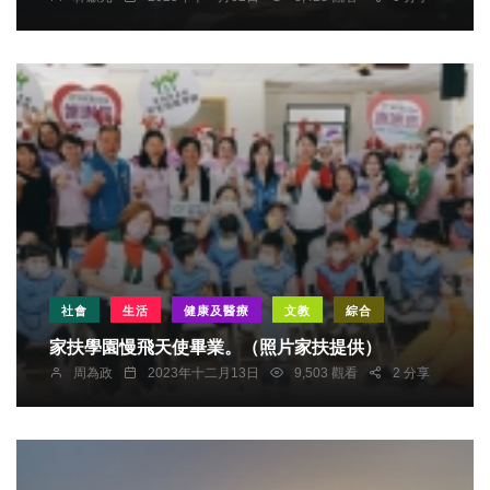
社會
生活
健康及醫療
文教
綜合
家扶學園慢飛天使畢業。（照片家扶提供）
周為政
2023年十二月13日
9,503 觀看
2 分享