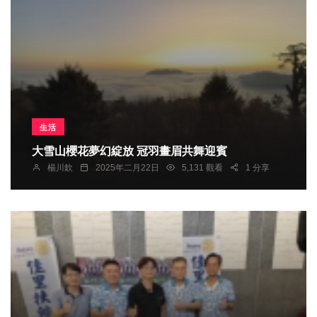
生活
大雪山櫻花夢幻綻放 冠羽畫眉共舞迎賓
楊川欽
2025年二月22日
5,131 觀看
1 分享