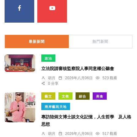
最新新聞
熱門新聞
政治
立法院請審核監察院人事同意權公聽會
胡月
2026年八月06日
523 觀看
0 分享
藝文
文教
綜合
美食
兩岸藝苑天地
專訪陸炳文博士談文化記憶，人生哲學 及人格
思想
胡月
2026年八月06日
517 觀看