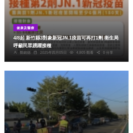
健康及醫療
4/8起 新竹縣3對象新冠JN.1疫苗可再打1劑 衛生局
呼籲民眾踴躍接種
鄭銘德
2025年四月05日
4,805 觀看
0 分享