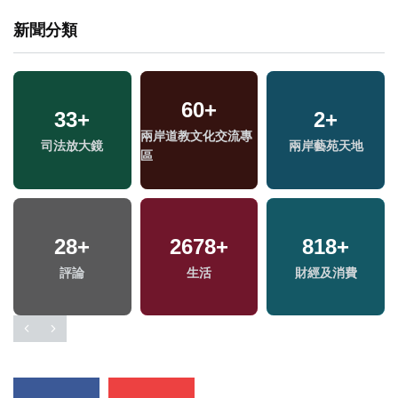
新聞分類
3
+
15
+
福建林公信俗文化專
綜藝
區