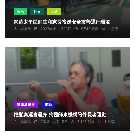
政治
社會
文教
營造太平區師生和家長接送安全友善通行環境
林獻元
2023年十一月23日
8,543 觀看
1 分享
健康及醫療
運動
銀髮奧運會暖身 狗醫師來機構陪伴長者運動
林獻元
2023年八月15日
7,108 觀看
1 分享