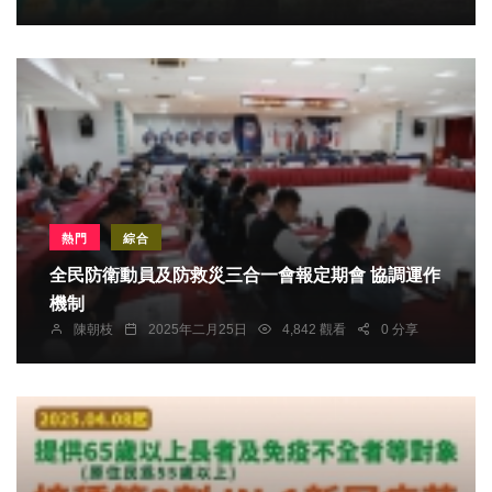
熱門
綜合
全民防衛動員及防救災三合一會報定期會 協調運作
機制
陳朝枝
2025年二月25日
4,842 觀看
0 分享