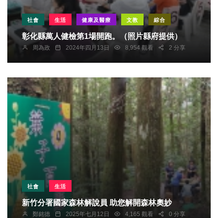
社會
生活
健康及醫療
文教
綜合
彰化縣萬人健檢第1場開跑。（照片縣府提供）
周為政
2024年四月13日
8,954 觀看
2 分享
社會
生活
新竹分署國家森林解說員 助您解開森林奧妙
鄭銘德
2025年七月12日
4,165 觀看
0 分享