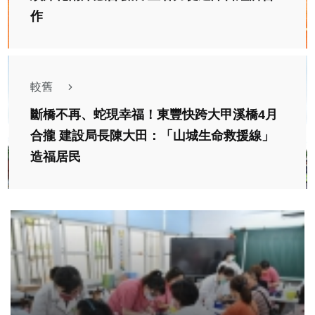
作
較舊
斷橋不再、蛇現幸福！東豐快跨大甲溪橋4月
合攏 建設局長陳大田：「山城生命救援線」
造福居民