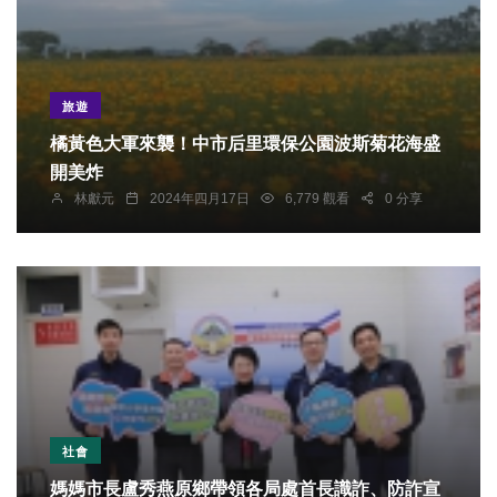
旅遊
橘黃色大軍來襲！中市后里環保公園波斯菊花海盛
開美炸
林獻元
2024年四月17日
6,779 觀看
0 分享
社會
媽媽市長盧秀燕原鄉帶領各局處首長識詐、防詐宣