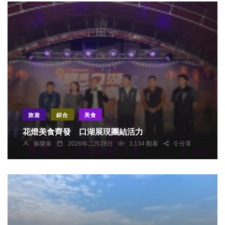
旅遊
綜合
美食
花燈美食齊發 口湖展現團結活力
蘇榮泉
2026年二月28日
3,134 觀看
0 分享