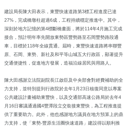
建設局長陳大田表示，東豐快速道路第3標工程進度已達
27%，完成橋墩柱超過6成，工程持續穩定推進中。其中，
深刻於地方記憶的第4標斷橋畫面，將於114年4月施工完成
接合，預計明年率先開放東勢區豐勢路至石岡豐勢路段通
車，目標於118年全線貫通。屆時，東豐快速道路將串聯豐
原、石岡、東勢、新社及和平等山城五大行政區，顯著提升
交通便捷性，促進地方發展，造福沿線居民與用路人。
陳大田感謝立法院副院長江啟臣及中央部會對經費補助的全
力支持，並特別提到行政院於去年1月23日核復同意以專案
公共建設計畫補助東豐快，以及交通部高速公路局於去年4
月16日審議通過國4豐潭段立交銜接東豐快，為工程推進提
供了重要助力。此外，他也感謝地方議員在地方預算上的鼎
力支持，使「東勢-豐原生活圈快速道路」建設得以順利推