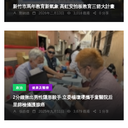
新竹市馬年教育新氣象 高虹安拍板教育三箭大計畫
鄭銘德
2026年二月13日
3,018 觀看
0 分享
政治
健康及醫療
2分鐘揪出男性隱形殺手 立委楊瓊瓔攜手童醫院后
里篩檢攝護腺癌
張皓傑
2025年九月11日
3,679 觀看
1 分享