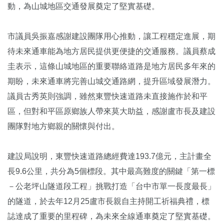
動，為山城地區交通發展奠定了堅實基礎。
市議員吳振嘉感謝建設團隊用心推動，讓工程穩定進展，期
待未來通車能為地方居民提供更便捷的交通服務。議員蔡成
圭表示，這條山城地區的重要聯絡道路是地方居民多年來的
期盼，未來通車將完善山城交通路網，提升區域發展潛力。
議員古秀英則強調，雖然東豐快速道路未直接施作於和平
區，但對和平區原鄉族人帶來莫大助益，感謝盧市長及建設
團隊對地方鄉親的關懷與付出。
建設局說明，東豐快速道路總經費達193.7億元，主計畫全
長9.6公里，共分為5個標段。其中最高難度的關鍵「第一標
－公老坪山隧道段工程」挑戰打造「台中市單一長度最長」
的隧道，於去年12月25盧市長親自主持開工祈福典禮，標
誌達成了重要的里程碑，為未來全線通車奠定了堅實基礎。