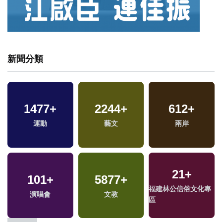
新聞分類
1477
187
+
+
2244
3055
+
+
612
88
+
+
司法放大鏡
運動
藝文
熱門
兩岸
綜藝
338
+
21
+
101
+
5877
6023
+
+
9573
+
兩岸道教文化交流專
福建林公信俗文化專
演唱會
文教
綜合
政治
區
區