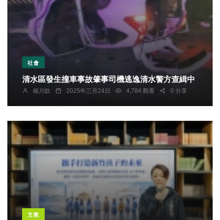
社會
清水區發生撞車事故肇事司機逃逸清水警方查緝中
楊川欽
2025年三月24日
4,784 觀看
0 分享
文教