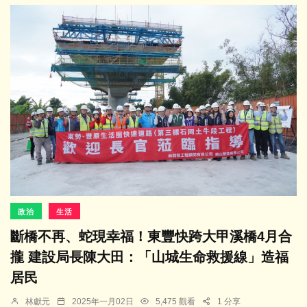
政治
生活
斷橋不再、蛇現幸福！東豐快跨大甲溪橋4月合
攏 建設局長陳大田：「山城生命救援線」造福
居民
林獻元
2025年一月02日
5,475 觀看
1 分享