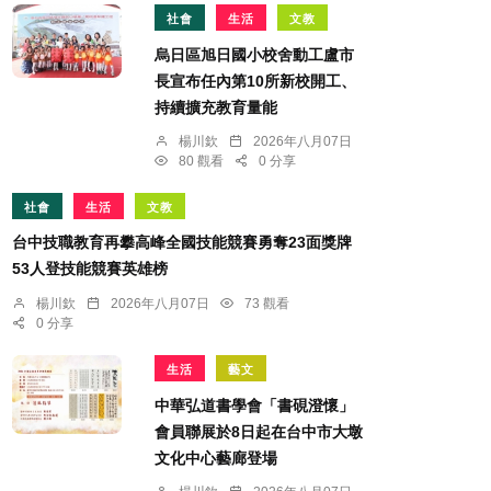
社會
生活
文教
烏日區旭日國小校舍動工盧市
長宣布任內第10所新校開工、
持續擴充教育量能
楊川欽
2026年八月07日
80 觀看
0 分享
社會
生活
文教
台中技職教育再攀高峰全國技能競賽勇奪23面獎牌
53人登技能競賽英雄榜
楊川欽
2026年八月07日
73 觀看
0 分享
生活
藝文
中華弘道書學會「書硯澄懷」
會員聯展於8日起在台中市大墩
文化中心藝廊登場