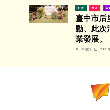
社會
生活
美
臺中市后
動、此次
業發展。
吳建銘
202