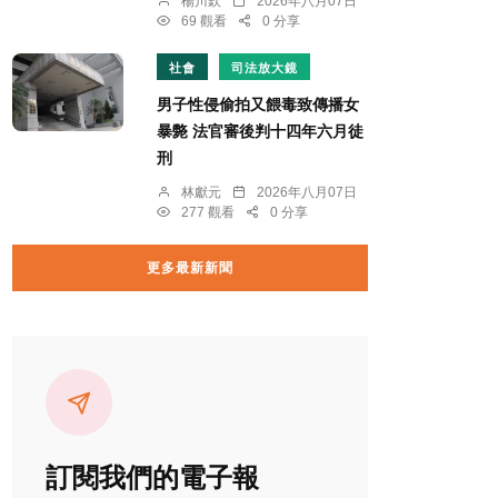
楊川欽
2026年八月07日
69 觀看
0 分享
社會
司法放大鏡
男子性侵偷拍又餵毒致傳播女
暴斃 法官審後判十四年六月徒
刑
林獻元
2026年八月07日
277 觀看
0 分享
更多最新新聞
訂閱我們的電子報