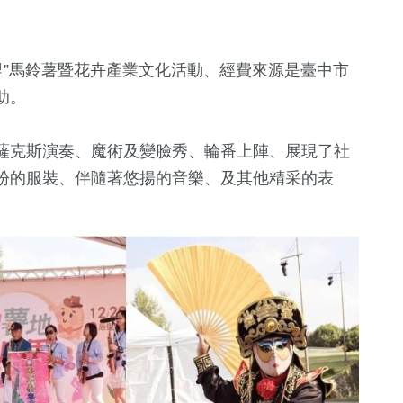
里”馬鈴薯暨花卉產業文化活動、經費來源是臺中市
助。
薩克斯演奏、魔術及變臉秀、輪番上陣、展現了社
紛的服裝、伴隨著悠揚的音樂、及其他精采的表
。
+
210
+
12
+
60
+
藝文
2024總統大選
美食
54
+
14
+
562
+