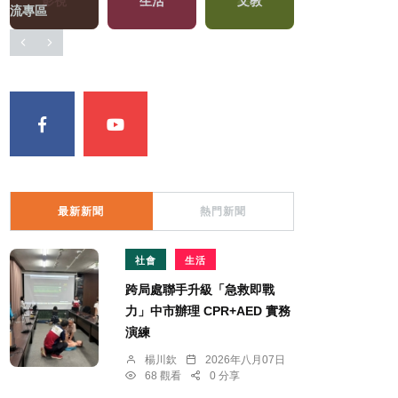
生活
文教
健康及醫療
流專區
最新新聞
熱門新聞
社會
生活
跨局處聯手升級「急救即戰
力」中市辦理 CPR+AED 實務
演練
楊川欽
2026年八月07日
68 觀看
0 分享