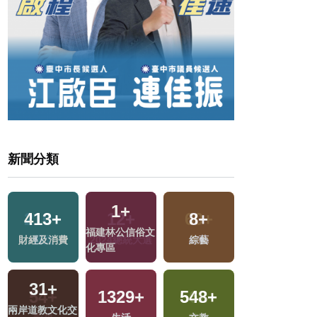
新聞分類
1
+
413
+
8
+
1
+
福建林公信俗文
財經及消費
綜藝
兩岸藝苑天地
化專區
31
+
1329
+
548
+
463
+
兩岸道教文化交