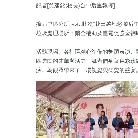
記者[吳建銘(校長)台中后里報導]
據后里區公所表示:此次“花田薯地悠遊后
垃圾處理場所回饋金補助及臺電促協金補
活動現場、各社區精心準備的舞蹈表演、
區居民的才華與活力、舞者們身著色彩繽
演、為觀眾帶來了一場視覺與聽覺的盛宴
7
+
9
+
287
+
56
+
1135
放大鏡
演唱會
熱門
兩岸
社會
+
894
+
27
+