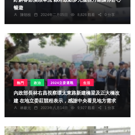
暢遊
陳朝枝
2024年二月05日
8,826 觀看
0 分享
熱門
政治
2024立委選戰
生活
內政部長林右昌視察環太東路新建橋梁及正大橋改
建 在地立委莊競程表示，感謝中央看見地方需求
林獻元
2023年八月14日
9,927 觀看
1 分享