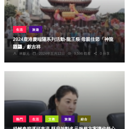
生活
旅遊
2024鹿港慶端陽系列活動-龍王祭 母親佳節「神龍
龖龘」獻吉祥
林獻元
2024年五月12日
9,596 觀看
0 分享
熱門
生活
文教
旅遊
綜合
紓解春節溪頭車流 縣府啟動多元服務方案讓你舒心