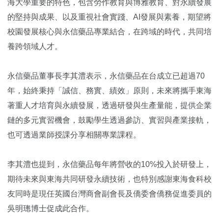
海大學重要的特色，包含勞作教育與博雅教育、對永續發展
的堅持與成果、以及重視社會實踐、AI發展與素養，期望將
校園發展核心與永信藥品專業結合，在跨域的時代，共同培
養跨領域人才。
永信藥品董事長李其澧表示，永信藥品在台成立已超過70
年，始終秉持「誠信、務實、績效」原則，未來將攜手東海
著重人才培育與永續發展，透過研發與生產量能，提供企業
鏈的多元實習機會，鼓勵學生透過參訪、實習與產業接軌，
也可透過業師授課分享相關專業課程。
李其澧也提到，永信藥品每年將營收的10%投入於研發上，
期待未來與東海共同研發永續技術，也特別感謝東海食科校
友同時是現任英國台灣商會副會長及僑委會僑務促進委員的
吳明璁博士促成此合作。