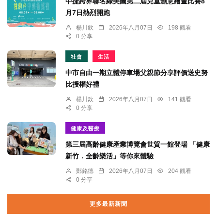
中捷跨界聯名綠美圖第二屆兒童創意繪畫比賽8
月7日熱烈開跑
楊川欽
2026年八月07日
198 觀看
0 分享
社會
生活
中市自由一期立體停車場父親節分享評價送史努
比授權好禮
楊川欽
2026年八月07日
141 觀看
0 分享
健康及醫療
第三屆高齡健康產業博覽會世貿一館登場 「健康
新竹．全齡樂活」等你來體驗
鄭銘德
2026年八月07日
204 觀看
0 分享
更多最新新聞