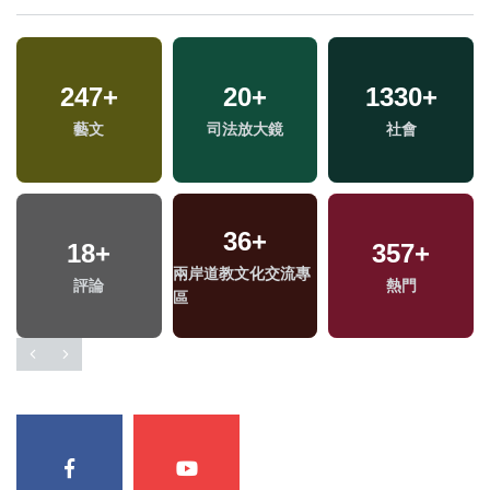
247
+
20
+
1330
+
藝文
司法放大鏡
社會
36
+
18
+
357
+
兩岸道教文化交流專
評論
熱門
區