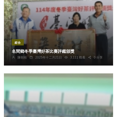
綜合
名間鄉冬季臺灣好茶比賽評鑑頒獎
陳朝枝
2025年十二月21日
3,111 觀看
0 分享