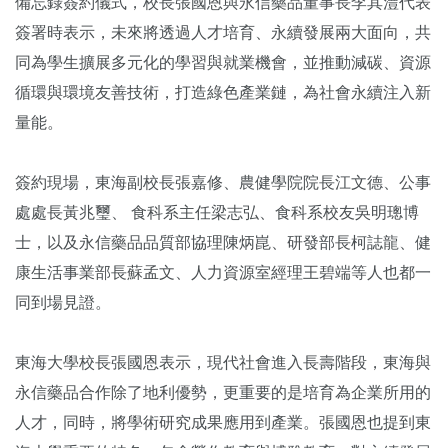
備忘錄簽約儀式，校長張國恩與永信藥品董事長李其澧代表
簽署時表示，未來將透過人才培育、永續發展兩大面向，共
同為學生擴展多元化的學習與就業機會，並推動減碳、資源
循環與環境友善技術，打造綠色產業鏈，為社會永續注入新
量能。
簽約現場，東海副校長張嘉修、農健學院院長江文德、公事
處處長黃兆璽、 食科系主任梁志弘、食科系校友吳明璁博
士，以及永信藥品品質部協理陳炳崑、研發部長柯誌龍、健
康生活事業部長蘇孟文、人力資源室經理王碧端等人也都一
同到場見證。
東海大學校長張國恩表示，現代社會進入長壽階段，東海與
永信藥品合作除了地利優勢，更重要的是培育為企業所用的
人才，同時，將學術研究成果應用到產業。張國恩也提到東