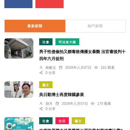
最新新聞
熱門新聞
社會
司法放大鏡
男子性侵偷拍又餵毒致傳播女暴斃 法官審後判十
四年六月徒刑
林獻元
2026年八月07日
181 觀看
0 分享
藝文
吳日勤博士再度韓國參展
胡月
2026年八月07日
170 觀看
0 分享
社會
生活
藝文