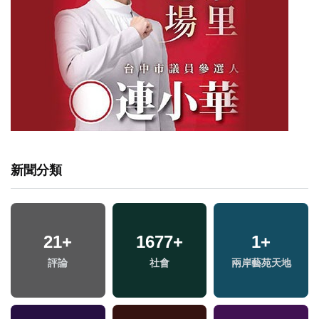
新聞分類
84
+
1996
+
824
+
兩岸
生活
文教