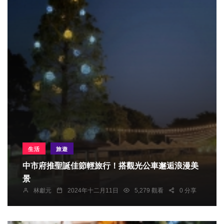
生活
旅遊
中市府推聖誕佳節輕旅行！搭觀光公車邂逅浪漫美
景
林獻元
2024年十二月11日
5,279 觀看
0 分享