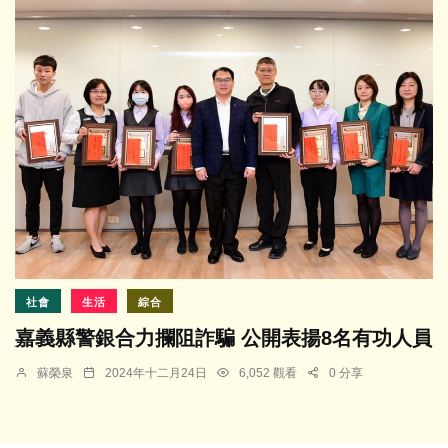
社會
生活
綜合
嘉義縣警銀合力攔阻詐騙 公開表揚8名有功人員
蘇榮泉
2024年十二月24日
6,052 觀看
0 分享