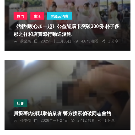
熱門
生活
財經及消費
《甜甜暖心加一起》公益認購卡突破300份 朴子多
那之祥和店實際行動送溫飽
蘇榮泉
2025年十二月05日
4,673 觀看
1 分享
社會
員警著內褲以取信業者 警方搜索偵破同志會館
張皓傑
2026年一月27日
2,412 觀看
1 分享