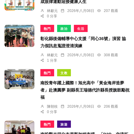
成規律運動迎接健康人生
林獻元
2026年八月08日
207 觀看
0 分享
熱門
政治
生活
彰化縣後備輔導中心支援「同心36號」演習 協
力假訊息蒐證澄清演練
林獻元
2026年八月08日
308 觀看
1 分享
熱門
文教
南投青年躍上國際！旭光高中「黃金海岸造夢
者」赴澳圓夢 副縣長王瑞德代許縣長授旗鼓勵祝
福
陳朝枝
2026年八月08日
206 觀看
0 分享
熱門
旅遊