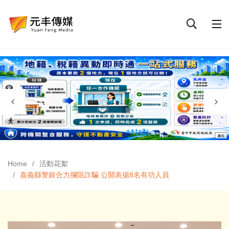
Home
活動花絮
嘉義縣警銀合力攔阻詐騙 公開表揚8名有功人員