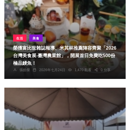
生活
美食
榮獲富比世雜誌報導、米其林推薦陣容齊聚「2026
台灣美食展-臺灣農業館」，開展首日免費吃500份
極品鰻魚！
張皓傑
2026年七月24日
1,470 觀看
0 分享