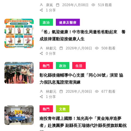
康嵐
2026年八月08日
519 觀看
1 分享
政治
健康及醫療
「爸」氣迎健康！中市衛生局邀爸爸動起來 養
成規律運動迎接健康人生
林獻元
2026年八月08日
508 觀看
0 分享
熱門
政治
生活
彰化縣後備輔導中心支援「同心36號」演習 協
力假訊息蒐證澄清演練
林獻元
2026年八月08日
677 觀看
1 分享
熱門
文教
南投青年躍上國際！旭光高中「黃金海岸造夢
者」赴澳圓夢 副縣長王瑞德代許縣長授旗鼓勵祝