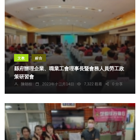
文教
綜合
縣府辦理企業、職業工會理事長暨會務人員勞工政
策研習會
陳朝枝
2023年十二月14日
7,322 觀看
0 分享