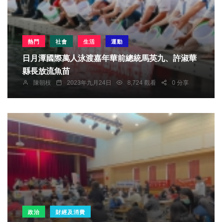
熱門
社會
生活
運動
日月潭國際萬人泳渡嘉年華前總統馬英九、許淑華
縣長放流魚苗
陳朝枝
2023年九月24日
8,724 觀看
0 分享
政治
財經及消費