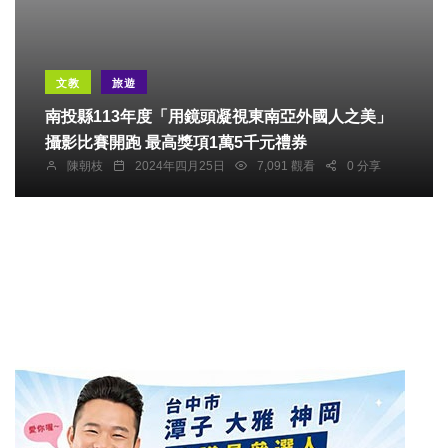
文教
旅遊
南投縣113年度「用鏡頭凝視東南亞外國人之美」
攝影比賽開跑 最高獎項1萬5千元禮券
陳朝枝
2024年四月25日
7,091 觀看
0 分享