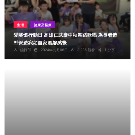
生活
健康及醫療
愛關懷行動日 高雄仁武慶中秋舞蹈歌唱 為長者造
型營造宛如自家溫馨感覺
編輯部
2024年九月08日
8,236 觀看
1 分享