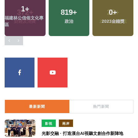
1
+
819
+
0
+
福建林公信俗文化專
政治
2023金鐘獎
區
最新新聞
熱門新聞
影視
兩岸
光影交融 · 打造漢台AI視聽文創合作新陣地