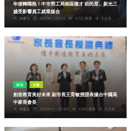
年後轉職熱！中市勞工局南區徵才 助民眾、新光三
越受影響員工就業媒合
林獻元
2025年二月21日
4,722 觀看
1 分享
政治
文教
創造教育美好未來 副市長王育敏授證表揚台中國高
中家長會長
林獻元
2023年十一月14日
6,862 觀看
0 分享