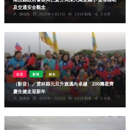
及交通安全觀念
陳朝枝
2025年十月17日
2,614 觀看
0 分享
生活
影視
綜合
（影音）／雲林縣元旦升旗邁向卓越 200壽星齊
慶生健走迎新年
蘇榮泉
2025年一月01日
9,818 觀看
0 分享