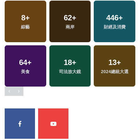
8
+
62
+
446
+
專
綜藝
兩岸
財經及消費
64
+
18
+
13
+
美食
司法放大鏡
2024總統大選