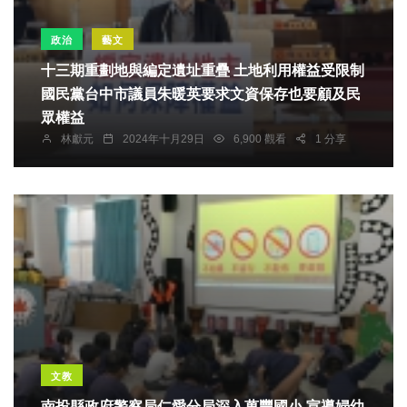
政治
藝文
十三期重劃地與編定遺址重疊 土地利用權益受限制
國民黨台中市議員朱暖英要求文資保存也要顧及民
眾權益
林獻元
2024年十月29日
6,900 觀看
1 分享
文教
南投縣政府警察局仁愛分局深入萬豐國小 宣導婦幼