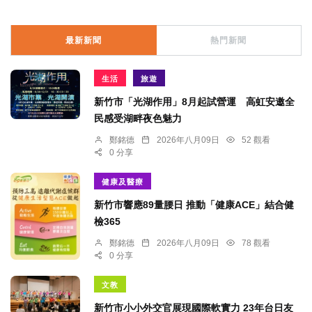
最新新聞
熱門新聞
生活
旅遊
新竹市「光湖作用」8月起試營運 高虹安邀全
民感受湖畔夜色魅力
鄭銘德
2026年八月09日
52 觀看
0 分享
健康及醫療
新竹市響應89量腰日 推動「健康ACE」結合健
檢365
鄭銘德
2026年八月09日
78 觀看
0 分享
文教
新竹市小小外交官展現國際軟實力 23年台日友