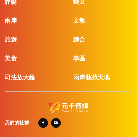
評論
藝文
兩岸
文教
旅遊
綜合
美食
專區
司法放大鏡
兩岸藝苑天地
我們的社群