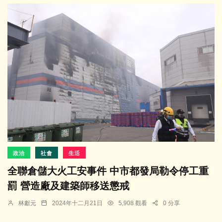
政治
社會
生活
全聯倉儲大火工安事件 中市都發局勒令停工重
罰 營造廠及建築師移送懲戒
林獻元
2024年十二月21日
5,908 觀看
0 分享