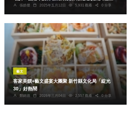
張皓傑
2025年五月12日
5,931 觀看
0 分享
藝文
客家美饌+藝文盛宴大團聚 新竹縣文化局「綻光
30」好熱鬧
鄭銘德
2026年三月04日
2,557 觀看
0 分享