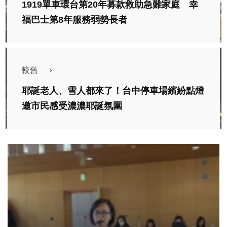
1919單車環台第20年募款救助急難家庭 幸
福巴士第8年服務弱勢長者
較舊
耶誕老人、雪人都來了！台中停車場繽紛點燈
邀市民感受濃濃耶誕氛圍