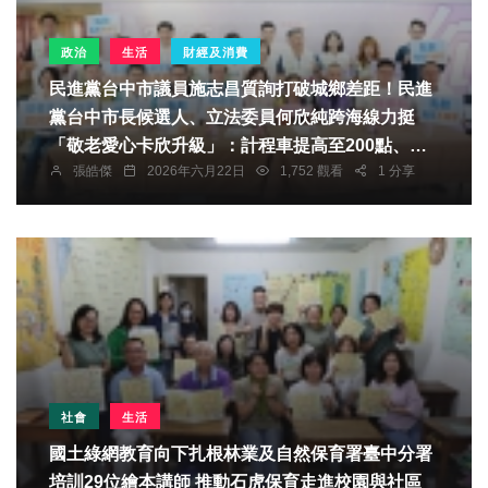
政治
生活
財經及消費
民進黨台中市議員施志昌質詢打破城鄉差距！民進
黨台中市長候選人、立法委員何欣純跨海線力挺
「敬老愛心卡欣升級」：計程車提高至200點、擴
張皓傑
2026年六月22日
1,752 觀看
1 分享
大農超通路、點數不歸零
社會
生活
國土綠網教育向下扎根林業及自然保育署臺中分署
培訓29位繪本講師 推動石虎保育走進校園與社區