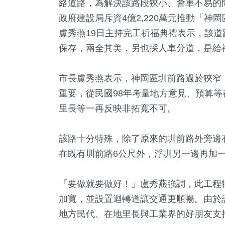
絡道路，為解決該路段狹小、會車不易的
政府建設局斥資4億2,220萬元推動「神
盧秀燕19日主持完工祈福典禮表示，該
保存，兩全其美，另也採人車分道，是給
市長盧秀燕表示，神岡區圳前路過於狹窄
重要，從民國98年考量地方意見、預算
里長等一再反映非拓寬不可。
49
+
87
+
2345
+
3208
+
408
該路十分特殊，除了原來的圳前路外旁邊
合
2024總統大選
旅遊
健康及醫療
美食
在既有圳前路6公尺外，浮圳另一邊再加一
「要做就要做好！」盧秀燕強調，此工程
13
+
1951
+
75
+
加寬，並設置迴轉道讓交通更順暢。由於
會
熱門
海峽論壇專區
地方民代、在地里長與工業界的好朋友支