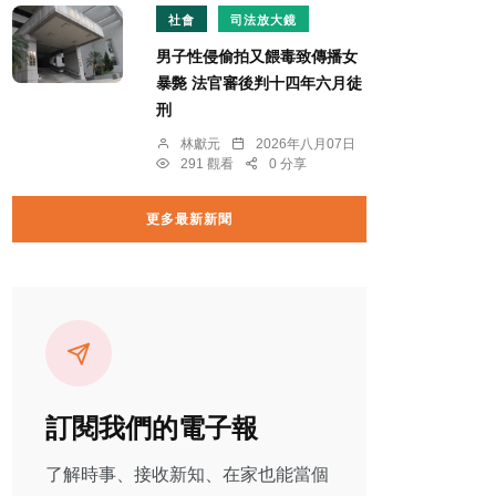
社會
司法放大鏡
男子性侵偷拍又餵毒致傳播女
暴斃 法官審後判十四年六月徒
刑
林獻元
2026年八月07日
291 觀看
0 分享
更多最新新聞
訂閱我們的電子報
了解時事、接收新知、在家也能當個