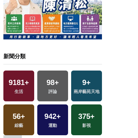
新聞分類
9181
+
98
+
9
+
3789
+
生活
評論
兩岸藝苑天地
文教
56
+
942
+
375
+
65
+
綜藝
運動
影視
演唱會