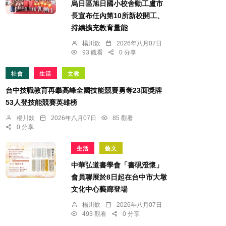
烏日區旭日國小校舍動工盧市
長宣布任內第10所新校開工、
持續擴充教育量能
楊川欽
2026年八月07日
93 觀看
0 分享
社會
生活
文教
台中技職教育再攀高峰全國技能競賽勇奪23面獎牌
53人登技能競賽英雄榜
楊川欽
2026年八月07日
85 觀看
0 分享
生活
藝文
中華弘道書學會「書硯澄懷」
會員聯展於8日起在台中市大墩
文化中心藝廊登場
楊川欽
2026年八月07日
493 觀看
0 分享