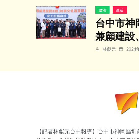
政治
生活
台中市神
兼顧建設
林獻元
202
【記者林獻元台中報導】台中市神岡區圳