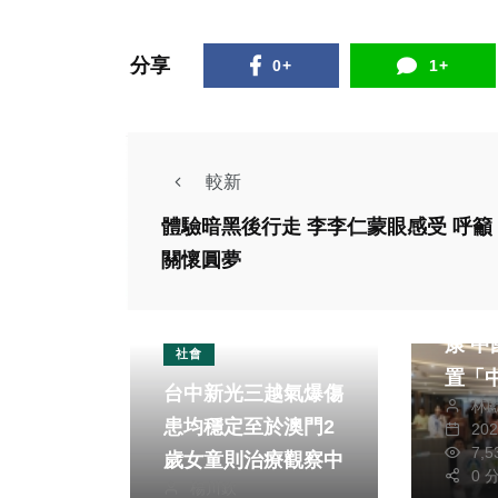
分享
0+
1+
較新
體驗暗黑後行走 李李仁蒙眼感受 呼籲
關懷圓夢
健康及
守護
康 中國醫藥大學建
社會
置「
台中新光三越氣爆傷
林
體育
患均穩定至於澳門2
20
網」
7,
歲女童則治療觀察中
位共
0 
楊川欽