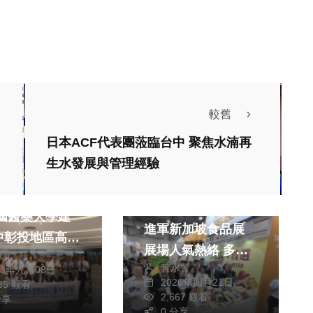
較舊
日本ACF代表團蒞臨台中 聚焦水湳再
社會
生活
生水發展與管理經驗
醫療
文教
綜合
高中體育選手健
黃偉哲率「臺南隊」
進軍新加坡食品展
中彰投地區高中
展場人氣熱絡 多元
獻元
班運動防護醫療
黃永豐
23年九月08日
農產吸引國際買主關
與26家醫療單
2026年四月21日
535 觀看
注
2,667 觀看
同簽署合作備忘
分享
0 分享