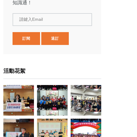
知識通！
請鍵入Email
訂閱
退訂
活動花絮