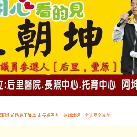
岡區圳前路完工通車 市長盧秀燕：兼顧建設、文資兩全其美