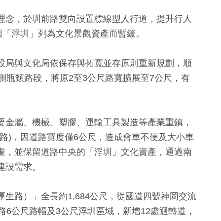
理念，於圳前路雙向設置標線型人行道，提升行人
因「浮圳」列為文化景觀資產而暫緩。
設局與文化局依保存與拓寬並存原則重新規劃，順
側瓶頸路段，將原2至3公尺路寬擴展至7公尺，有
要金屬、機械、塑膠、運輸工具製造等產業重鎮，
路)，因道路寬度僅6公尺，造成會車不便及大小車
畫，並保留道路中央的「浮圳」文化資產，通過南
建設需求。
生路）」全長約1,684公尺，從國道四號神岡交流
路6公尺路幅及3公尺浮圳區域，新增12處迴轉道，