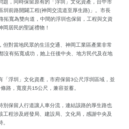
問題，同時保留原有的「浮圳」文化資產，台中市
岡區圳前路開闢工程(神岡交流道至厚生路)」。市長
道路拓寬為雙向道，中間的浮圳也保留，工程與文資
神岡居民的聖誕禮物！
，但對當地民眾的生活交通、神岡工業區產業非常
等都沒有拓寬成功，她上任後中央、地方民代及在地
14
+
+
390
+
1432
+
有「浮圳」文化資產，市府保留3公尺浮圳區域，並
福建林公信俗文
兩岸
藝文
條路，寬度共15公尺，兼容並蓄。
化專區
特別保留人行道讓人車分流，連結該路的厚生路也
6175
+
8
+
120
+
該工程涉及經發局、建設局、文化局，感謝中央及
政治
2023金鐘獎
司法放大鏡
持。