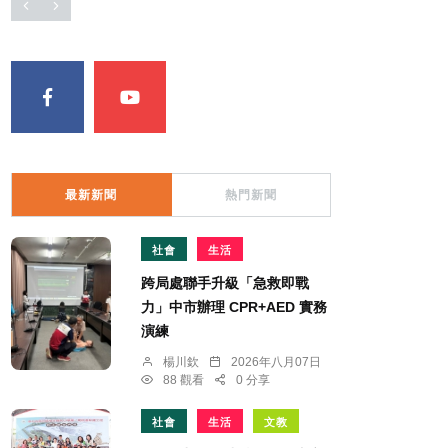
最新新聞
熱門新聞
社會
生活
跨局處聯手升級「急救即戰
力」中市辦理 CPR+AED 實務
演練
楊川欽
2026年八月07日
88 觀看
0 分享
社會
生活
文教