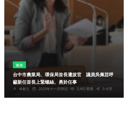
政治
台中市農業局、環保局首長遭拔官 議員吳佩芸呼
籲新任首長上緊螺絲、勇於任事
林獻元
2025年十一月06日
3,462 觀看
0 分享