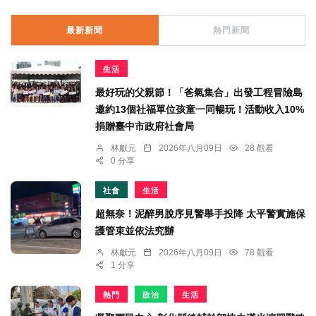
最新新聞
熱門新聞
生活
最好玩的父親節！「爸氣集合」出發工程冒險島
邀約13個社福單位孩童一同暢玩！活動收入10%
捐贈臺中市政府社會局
林獻元
2026年八月09日
28 觀看
0 分享
社會
生活
超無奈！泥醉男脫序見警舉手投降 太平警實施保
護管束並依法究辦
林獻元
2026年八月09日
78 觀看
1 分享
熱門
政治
生活