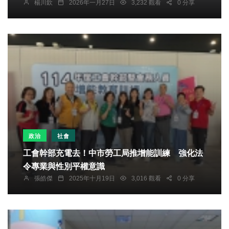
楊川欽
2026年一月27日
3,232 觀看
0 分享
政治
社會
工會幹部充電去！中市勞工局推增能訓練 強化法
令專業與性別平權意識
張皓傑
2025年十月19日
3,016 觀看
0 分享