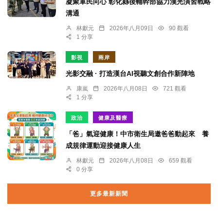
凝聚軍民向心 彰化縣後輔幹部協力漢光演習戰略
溝通
林獻元
2026年八月09日
90 觀看
1 分享
影視
兩岸
光影交融 · 打造漢台AI視聽文創合作新陣地
康嵐
2026年八月08日
721 觀看
1 分享
政治
健康及醫療
「爸」氣迎健康！中市衛生局邀爸爸動起來 養
成規律運動迎接健康人生
林獻元
2026年八月08日
659 觀看
0 分享
更多最新新聞