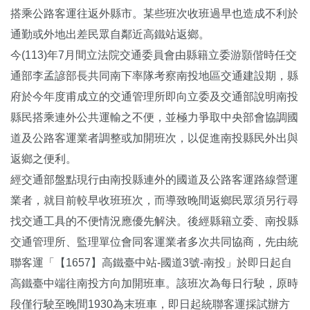
搭乘公路客運往返外縣市。某些班次收班過早也造成不利於
通勤或外地出差民眾自鄰近高鐵站返鄉。
今(113)年7月間立法院交通委員會由縣籍立委游顥偕時任交
通部李孟諺部長共同南下率隊考察南投地區交通建設期，縣
府於今年度甫成立的交通管理所即向立委及交通部說明南投
縣民搭乘連外公共運輸之不便，並極力爭取中央部會協調國
道及公路客運業者調整或加開班次，以促進南投縣民外出與
返鄉之便利。
經交通部盤點現行由南投縣連外的國道及公路客運路線營運
業者，就目前較早收班班次，而導致晚間返鄉民眾須另行尋
找交通工具的不便情況應優先解決。後經縣籍立委、南投縣
交通管理所、監理單位會同客運業者多次共同協商，先由統
聯客運「【1657】高鐵臺中站-國道3號-南投」於即日起自
高鐵臺中端往南投方向加開班車。該班次為每日行駛，原時
段僅行駛至晚間1930為末班車，即日起統聯客運採試辦方