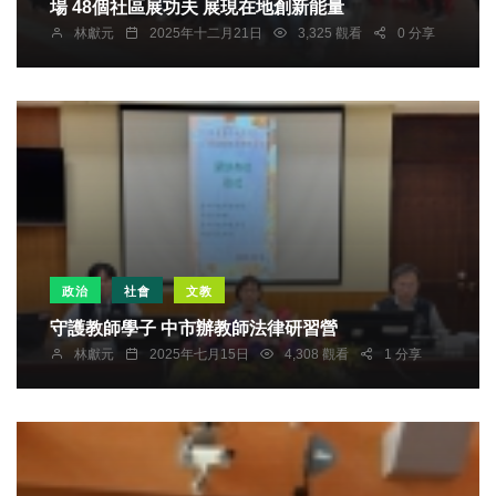
場 48個社區展功夫 展現在地創新能量
林獻元
2025年十二月21日
3,325 觀看
0 分享
政治
社會
文教
守護教師學子 中市辦教師法律研習營
林獻元
2025年七月15日
4,308 觀看
1 分享