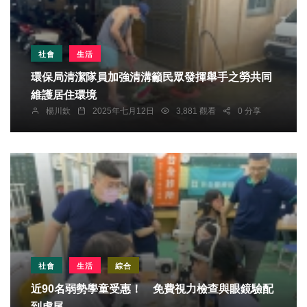
社會
生活
環保局清潔隊員加強清溝籲民眾發揮舉手之勞共同
維護居住環境
楊川欽
2025年七月12日
3,881 觀看
0 分享
社會
生活
綜合
近90名弱勢學童受惠！ 免費視力檢查與眼鏡驗配
到虎尾