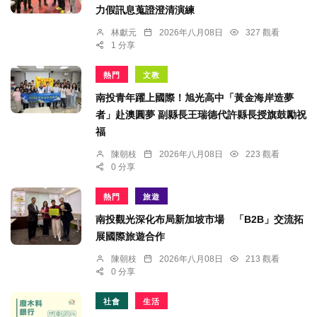
力假訊息蒐證澄清演練
林獻元
2026年八月08日
327 觀看
1 分享
熱門
文教
南投青年躍上國際！旭光高中「黃金海岸造夢
者」赴澳圓夢 副縣長王瑞德代許縣長授旗鼓勵祝
福
陳朝枝
2026年八月08日
223 觀看
0 分享
熱門
旅遊
南投觀光深化布局新加坡市場 「B2B」交流拓
展國際旅遊合作
陳朝枝
2026年八月08日
213 觀看
0 分享
社會
生活