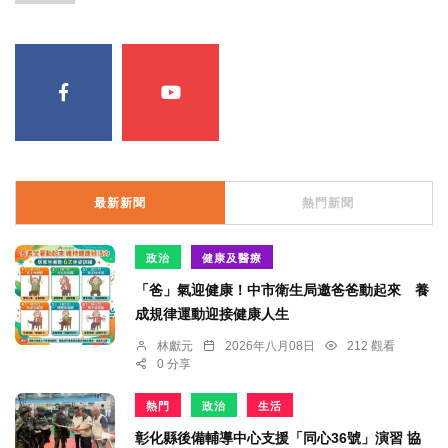
最新新聞
熱門新聞
政治
健康及醫療
「爸」氣迎健康！中市衛生局邀爸爸動起來 養
成規律運動迎接健康人生
林獻元
2026年八月08日
212 觀看
0 分享
熱門
政治
生活
彰化縣後備輔導中心支援「同心36號」演習 協