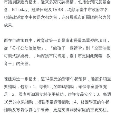
市議員陳廷秀指出，近來多家民調機構，包括台灣民意基金
會、ETtoday、經濟日報及TVBS，均顯示臺中市政府在各
項施政滿意度中位居六都之首，充分展現市府團隊的努力與
成果。
而在市政施政中，教育政策一直是盧市長最為重視的項目，
從「公托公幼倍倍增」、「給孩子一個禮堂」到「全面汰換
可調式課桌椅」，均深獲市民肯定，臺中市更因此榮獲「教
育王」的美譽。
陳廷秀進一步指出，這14億元的營養午餐預算，涵蓋多項重
要補助，包括：1、每餐5元的加碼補助，確保學童營養充
足；2、國產可溯源食材使用補助，維護食品安全；3、每週
10元的水果補助，增強學童營養攝取；4、貧困學童的午餐
補助及寒暑假愛心午餐券，更是支撐弱勢家庭的重要支柱。