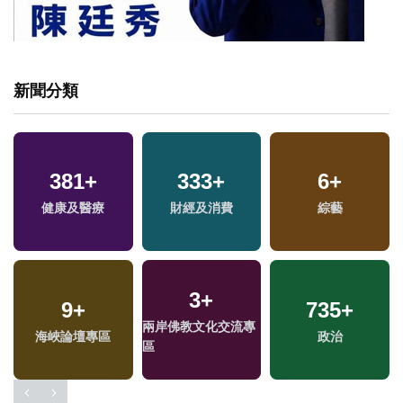
新聞分類
381
+
333
+
6
+
健康及醫療
財經及消費
綜藝
3
+
9
+
735
+
兩岸佛教文化交流專
海峽論壇專區
政治
區