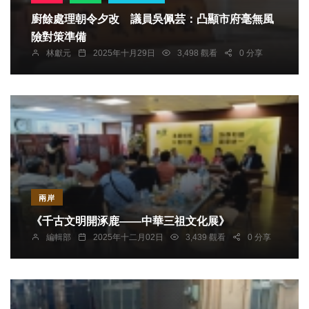
廚餘處理朝令夕改 議員吳佩芸：凸顯市府毫無風
險對策準備
林獻元
2025年十月29日
3,498 觀看
0 分享
兩岸
《千古文明開涿鹿——中華三祖文化展》
編輯部
2025年十二月02日
3,439 觀看
0 分享