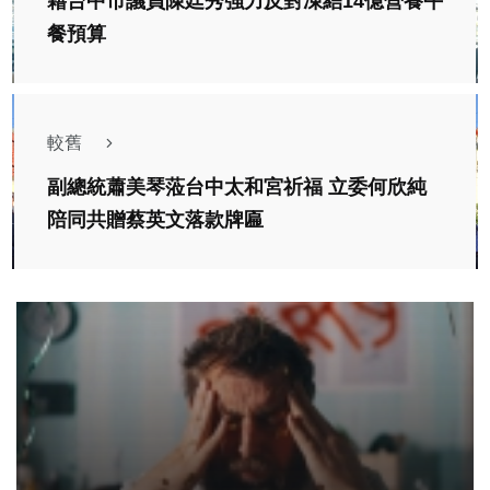
籍台中市議員陳廷秀強力反對凍結14億營養午
餐預算
較舊
副總統蕭美琴蒞台中太和宮祈福 立委何欣純
陪同共贈蔡英文落款牌匾