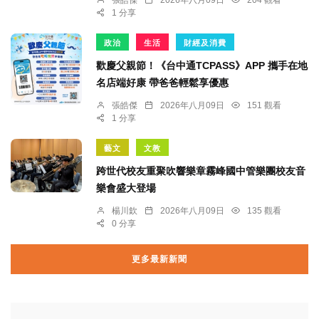
1 分享
政治
生活
財經及消費
歡慶父親節！《台中通TCPASS》APP 攜手在地
名店端好康 帶爸爸輕鬆享優惠
張皓傑
2026年八月09日
151 觀看
1 分享
藝文
文教
跨世代校友重聚吹響樂章霧峰國中管樂團校友音
樂會盛大登場
楊川欽
2026年八月09日
135 觀看
0 分享
更多最新新聞