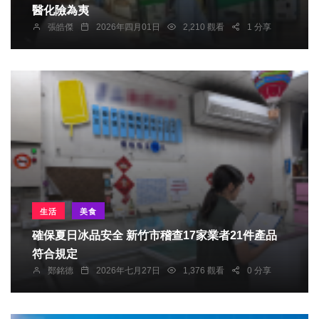
醫化險為夷
張皓傑
2026年四月01日
2,210 觀看
1 分享
生活
美食
確保夏日冰品安全 新竹市稽查17家業者21件產品
符合規定
鄭銘德
2026年七月27日
1,376 觀看
0 分享