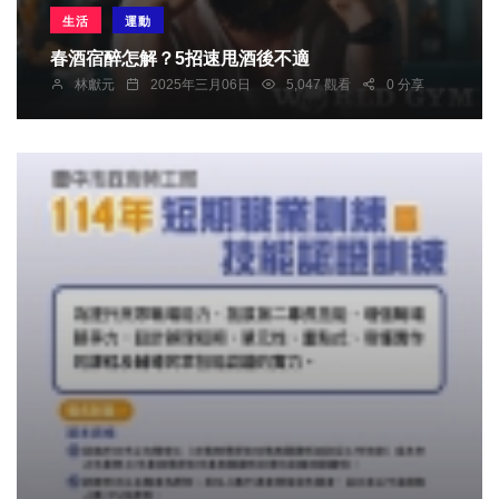
生活
運動
春酒宿醉怎解？5招速甩酒後不適
林獻元
2025年三月06日
5,047 觀看
0 分享