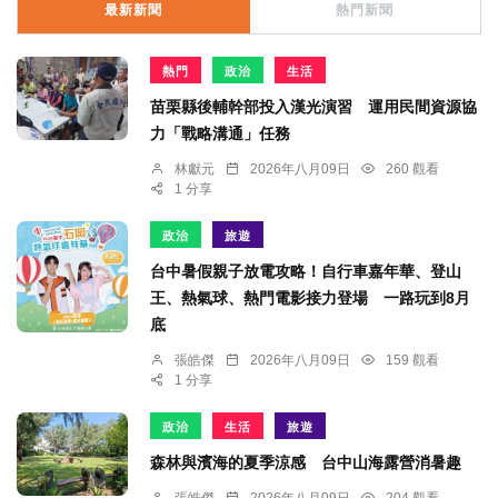
最新新聞
熱門新聞
熱門
政治
生活
苗栗縣後輔幹部投入漢光演習 運用民間資源協
力「戰略溝通」任務
林獻元
2026年八月09日
260 觀看
1 分享
政治
旅遊
台中暑假親子放電攻略！自行車嘉年華、登山
王、熱氣球、熱門電影接力登場 一路玩到8月
底
張皓傑
2026年八月09日
159 觀看
1 分享
政治
生活
旅遊
森林與濱海的夏季涼感 台中山海露營消暑趣
張皓傑
2026年八月09日
204 觀看