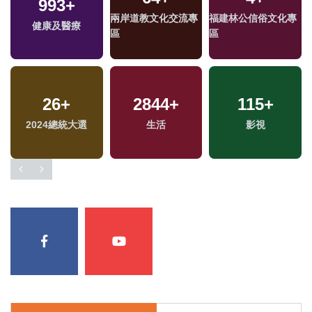
993
+
兩岸道教文化交流專
福建林公信俗文化專
健康及醫療
區
區
26
+
2844
+
115
+
2024總統大選
生活
影視