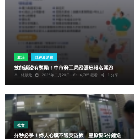
政治
財經及消費
技能認證有獎勵！中市勞工局證照班報名開跑
林獻元
2025年二月20日
4,785 觀看
1 分享
社會
分秒必爭！婦人心臟不適突昏厥 豐原警5分鐘送