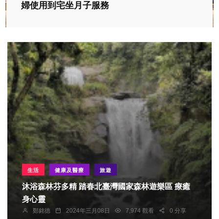
婦使用到宅坐月子服務
生活
健康及醫療
旅遊
沐浴森林芬多精 踏春北臺灣國家森林遊樂區 療癒
身心靈
鄭銘德
2024年三月08日
7,974 觀看
0 分享