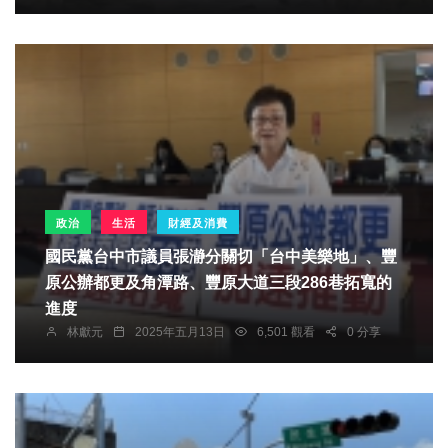
政治
生活
財經及消費
國民黨台中市議員張瀞分關切「台中美樂地」、豐
原公辦都更及角潭路、豐原大道三段286巷拓寬的
進度
林獻元
2025年五月13日
6,501 觀看
0 分享