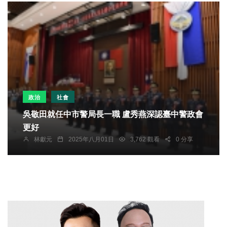
政治
社會
吳敬田就任中市警局長一職 盧秀燕深認臺中警政會
更好
林獻元
2025年八月01日
3,762 觀看
0 分享