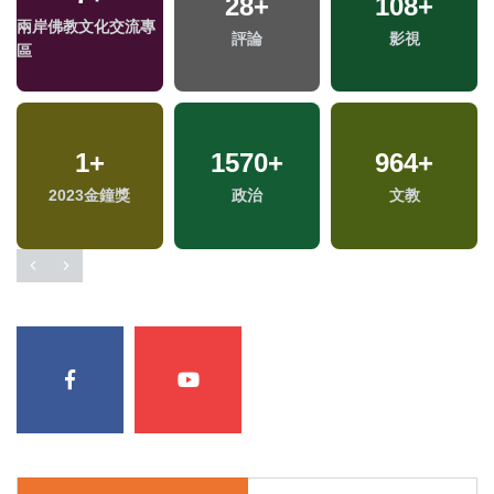
2661
+
112
+
21
+
生活
兩岸
海峽論壇專區
986
+
364
+
48
+
綜合
藝文
2024立委選戰