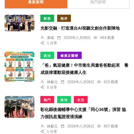
最新新聞
熱門新聞
影視
兩岸
光影交融 · 打造漢台AI視聽文創合作新陣地
康嵐
2026年八月08日
664 觀看
1 分享
政治
健康及醫療
「爸」氣迎健康！中市衛生局邀爸爸動起來 養
成規律運動迎接健康人生
林獻元
2026年八月08日
615 觀看
0 分享
熱門
政治
生活
彰化縣後備輔導中心支援「同心36號」演習 協
力假訊息蒐證澄清演練
林獻元
2026年八月08日
807 觀看
1 分享