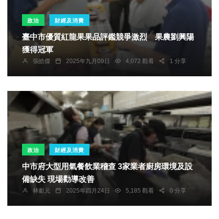
政治
財經及消費
臺中市優質紅龍果果品評鑑競爭激烈 果農劉興陽
獲得冠軍
張皓傑
2025年九月09日
4,072 觀看
1 分享
政治
財經及消費
中市府大型用氣餐飲業稽查 3家業者廚房環境及設
備缺失 現場勸導改善
林獻元
2025年四月24日
5,185 觀看
0 分享