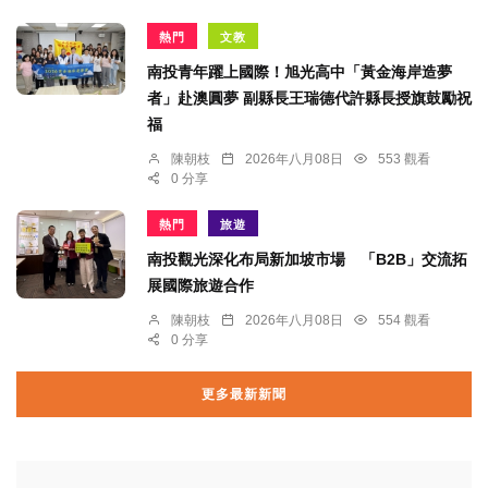
熱門
文教
南投青年躍上國際！旭光高中「黃金海岸造夢
者」赴澳圓夢 副縣長王瑞德代許縣長授旗鼓勵祝
福
陳朝枝
2026年八月08日
553 觀看
0 分享
熱門
旅遊
南投觀光深化布局新加坡市場 「B2B」交流拓
展國際旅遊合作
陳朝枝
2026年八月08日
554 觀看
0 分享
更多最新新聞