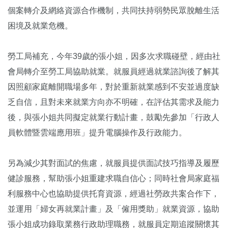
個案轉介及網絡資源合作機制，共同扶持弱勢民眾脫離生活
困境及就業危機。
勞工局補充，今年39歲的張小姐，因多次求職碰壁，經由社
會局轉介至勞工局協助就業。就服員經過就業諮詢後了解其
因照顧家庭離開職場多年，對於重新就業感到不安並過度缺
乏自信，且對未來就業方向亦不明確，在評估其需求及能力
後，與張小姐共同擬定就業行動計畫，鼓勵先參加「行政人
員軟體暨雲端應用班」提升電腦操作及行政能力。
另為減少其對面試的焦慮，就服員提供面試技巧指導及履歷
健診服務，幫助張小姐重建求職自信心；同時社會局家庭福
利服務中心也協助提供托育資源，經過社勞政共案合作下，
並運用「婦女再就業計畫」及「僱用獎助」就業資源，協助
張小姐成功錄取業務行政助理職務，就服員定期追蹤關懷其