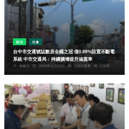
政治
社會
台中市交通號誌數居全國之冠 僅0.89%設置不斷電
系統 中市交通局：持續擴增提升涵蓋率
林獻元
2024年七月09日
7,004 觀看
1 分享