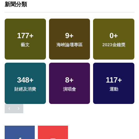
新聞分類
177
+
9
+
0
+
藝文
海峽論壇專區
2023金鐘獎
348
+
8
+
117
+
財經及消費
演唱會
運動