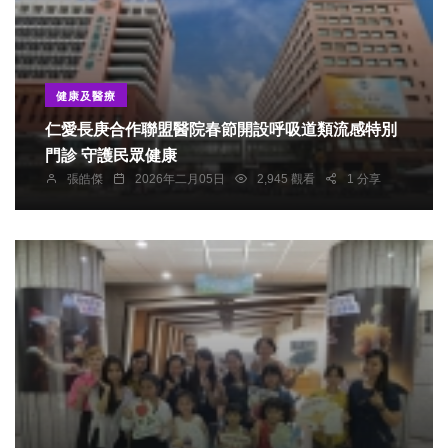
健康及醫療
仁愛長庚合作聯盟醫院春節開設呼吸道類流感特別
門診 守護民眾健康
張皓傑
2026年二月05日
2,945 觀看
1 分享