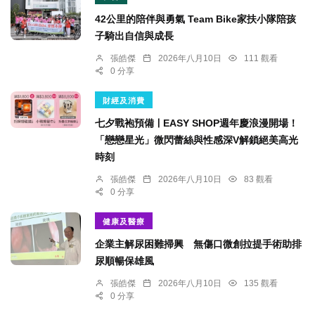
42公里的陪伴與勇氣 Team Bike家扶小隊陪孩
子騎出自信與成長
張皓傑
2026年八月10日
111 觀看
0 分享
財經及消費
七夕戰袍預備ￜEASY SHOP週年慶浪漫開場！
「戀戀星光」微閃蕾絲與性感深V解鎖絕美高光
時刻
張皓傑
2026年八月10日
83 觀看
0 分享
健康及醫療
企業主解尿困難掃興 無傷口微創拉提手術助排
尿順暢保雄風
張皓傑
2026年八月10日
135 觀看
0 分享