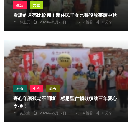
生活
文教
看誰的月亮比較圓！新住民子女比賽說故事慶中秋
林獻元
2023年九月25日
8,267 觀看
0 分享
社會
生活
綜合
齊心守護孤老不間斷 感恩聖仁捐款續助三年愛心
支持！
黃永豐
2026年四月02日
2,664 觀看
0 分享