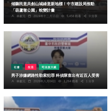
傾聽民意共創山城綠意新地標！中市建設局推動
「葫蘆墩公園」蛻變計畫
林獻元
2024年十二月11日
5,458 觀看
0 分享
社會
生活
司法放大鏡
男子涉嫌網路性勒索犯罪 科偵隊查出有近百人受害
林獻元
2026年八月04日
1,264 觀看
1 分享