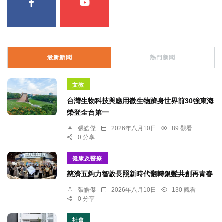
最新新聞
熱門新聞
文教
台灣生物科技與應用微生物躋身世界前30強東海
榮登全台第一
張皓傑
2026年八月10日
89 觀看
0 分享
健康及醫療
慈濟五夠力智啟長照新時代翻轉銀髮共創再青春
張皓傑
2026年八月10日
130 觀看
0 分享
社會