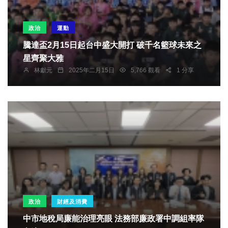
政治
運動
騰達盃2月15日起台中盛大開打 破千名籃球未來之
星齊聚大雅
林獻元
2025年二月15日
5,766 觀看
1 分享
政治
財經及消費
中市地稅局廉能治理亮眼 法務部廉政署中調組率隊