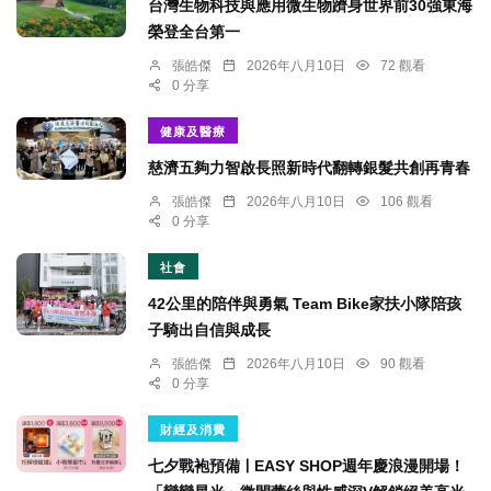
台灣生物科技與應用微生物躋身世界前30強東海
榮登全台第一
張皓傑
2026年八月10日
72 觀看
0 分享
健康及醫療
慈濟五夠力智啟長照新時代翻轉銀髮共創再青春
張皓傑
2026年八月10日
106 觀看
0 分享
社會
42公里的陪伴與勇氣 Team Bike家扶小隊陪孩
子騎出自信與成長
張皓傑
2026年八月10日
90 觀看
0 分享
財經及消費
七夕戰袍預備ￜEASY SHOP週年慶浪漫開場！