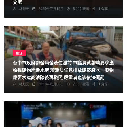
交流
林獻元
2025年三月18日
5,112 觀看
1 分享
生活
台中市政府都發局發放使照前 市議員黃馨慧要求應
檢視建物周邊水溝 若違法任意排放建築廢水、廢物
應要求建商清除後再發照 嚴重者也該依法開罰
林獻元
2023年八月08日
7,111 觀看
1 分享