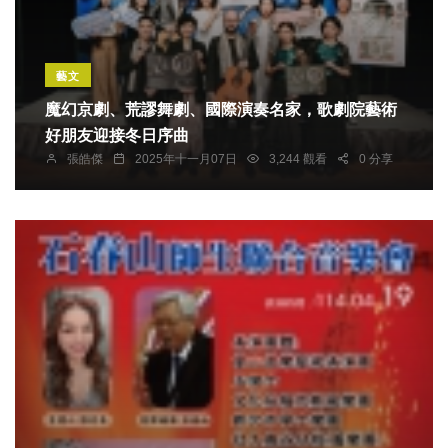
藝文
魔幻京劇、荒謬舞劇、國際演奏名家，歌劇院藝術
好朋友迎接冬日序曲
張皓傑
2025年十一月07日
3,244 觀看
0 分享