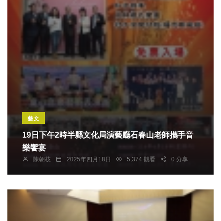
藝文
19日下午2時半縣文化局演藝廳石春山老師攜手音
樂饗宴
陳朝枝
2025年四月18日
5,374 觀看
0 分享