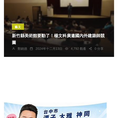
藝文
新竹縣美術館要動了！楊文科廣邀國內外建築師競
圖
鄭銘德
2024年十二月13日
4,792 觀看
0 分享