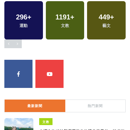
296
37
+
+
1191
724
+
+
1008
449
+
+
司法放大鏡
運動
文教
旅遊
健康及醫療
藝文
最新新聞
熱門新聞
文教