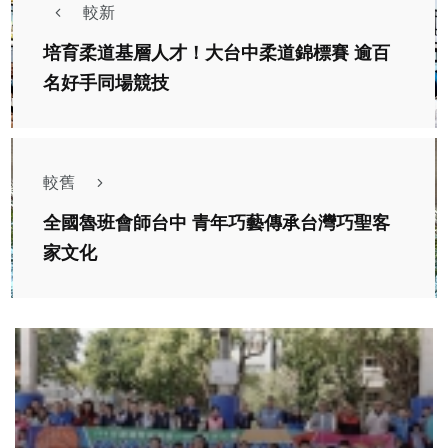
較新
培育柔道基層人才！大台中柔道錦標賽 逾百
名好手同場競技
較舊
全國魯班會師台中 青年巧藝傳承台灣巧聖客
家文化