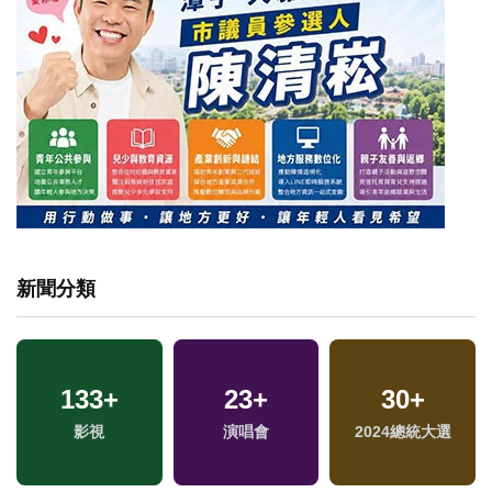
新聞分類
3251
133
+
+
691
23
+
+
1373
30
+
+
影視
生活
演唱會
熱門
2024總統大選
綜合