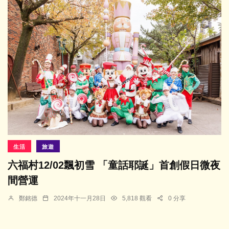
生活
旅遊
六福村12/02飄初雪 「童話耶誕」首創假日微夜
間營運
鄭銘德
2024年十一月28日
5,818 觀看
0 分享