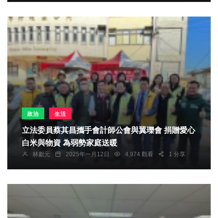
政治
生活
立法委員蔡其昌攜手會計師公會與翼瓅會 捐贈愛心
白米與物資 為弱勢家庭送暖
林獻元
2025年一月12日
4,974 觀看
1 分享