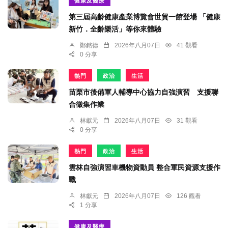
健康及醫療
第三屆高齡健康產業博覽會世貿一館登場 「健康
新竹．全齡樂活」等你來體驗
鄭銘德
2026年八月07日
41 觀看
0 分享
熱門
政治
生活
苗栗市後備軍人輔導中心協力自強演習 支援聯
合徵集作業
林獻元
2026年八月07日
31 觀看
0 分享
熱門
政治
生活
雲林自強演習車機物資動員 整合軍民資源支援作
戰
林獻元
2026年八月07日
126 觀看
1 分享
健康及醫療