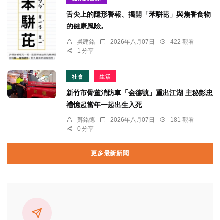
舌尖上的隱形警報、揭開「苯駢芘」與焦香食物
的健康風險。
吳建銘
2026年八月07日
422 觀看
1 分享
社會
生活
新竹市骨董消防車「金德號」重出江湖 主秘彭忠
禮憶起當年一起出生入死
鄭銘德
2026年八月07日
181 觀看
0 分享
更多最新新聞