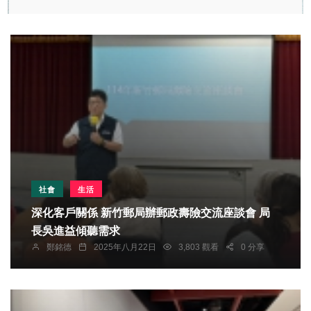
社會
生活
深化客戶關係 新竹郵局辦郵政壽險交流座談會 局
長吳進益傾聽需求
鄭銘德
2025年八月22日
3,803 觀看
0 分享