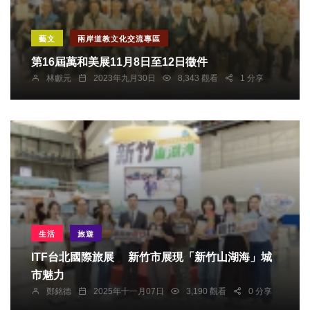
藝文
兩岸道教文化交流專區
第16屆萬和美展11月8日至12日徵件
林獻元
2023年九月30日
8,343 觀看
1 分享
生活
旅遊
ITF台北國際旅展 新竹市展現「新竹山湖海」城
市魅力
鄭銘德
2025年十一月07日
3,190 觀看
0 分享