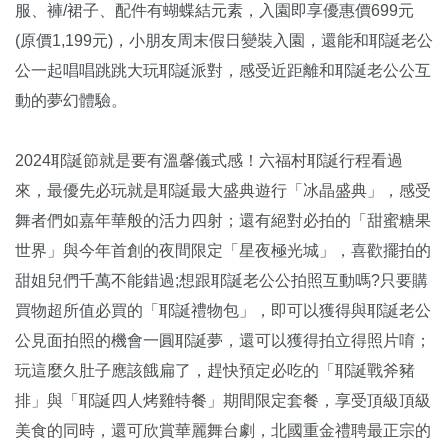
服、褲/裙子、配件有蝴蝶結元素，入園即享優惠價699元
(原價1,199元)，小朋友周末假日變裝入園，還能和耶誕老公
公一起唱唱跳跳大玩耶誕派對，感受近距離和耶誕老公公互
動的夢幻體驗。
2024耶誕節就是要有溫馨儀式感！六福村耶誕行程看過
來，最優先必玩就是耶誕最大盛典遊行「冰晶盛典」，感受
舞者們如嘉年華般的活力四射；還有絕對必拍的「甜蜜糖果
世界」與今年首創的夜間限定「星夜極光城」，喜歡擺拍的
甜姐兒們千萬不能錯過;想跟耶誕老公公拍照互動嗎?只要購
買物超所值必買的「耶誕禮物包」，即可以獲得與耶誕老公
公見面拍照的機會一圓耶誕夢，還可以獲得拍立得照片唷；
玩這麼久肚子應該餓扁了，趕快預定必吃的「耶誕戰斧豬
排」與「耶誕四人烤雞特餐」期間限定套餐，享受頂級頂級
美食的同時，還可欣賞華麗舞台劇，北國重金禮聘最正宗的