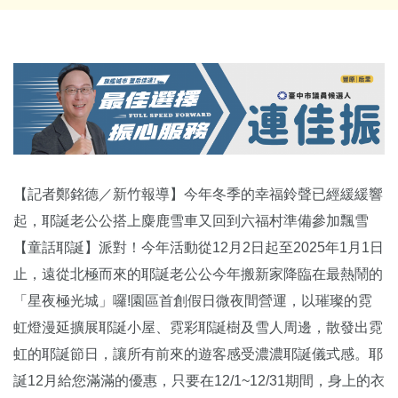
【記者鄭銘德／新竹報導】今年冬季的幸福鈴聲已經緩緩響
起，耶誕老公公搭上麋鹿雪車又回到六福村準備參加飄雪
【童話耶誕】派對！今年活動從12月2日起至2025年1月1日
止，遠從北極而來的耶誕老公公今年搬新家降臨在最熱鬧的
「星夜極光城」囉!園區首創假日微夜間營運，以璀璨的霓
虹燈漫延擴展耶誕小屋、霓彩耶誕樹及雪人周邊，散發出霓
虹的耶誕節日，讓所有前來的遊客感受濃濃耶誕儀式感。耶
誕12月給您滿滿的優惠，只要在12/1~12/31期間，身上的衣