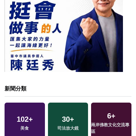
新聞分類
6
+
102
+
30
+
兩岸佛教文化交流專
福
美食
司法放大鏡
區
區