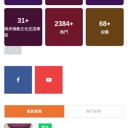
31
+
120
+
2384
9
+
+
476
68
+
+
兩岸佛教文化交流專
評論
2023金鐘獎
熱門
綜藝
兩岸
區
最新新聞
熱門新聞
政治