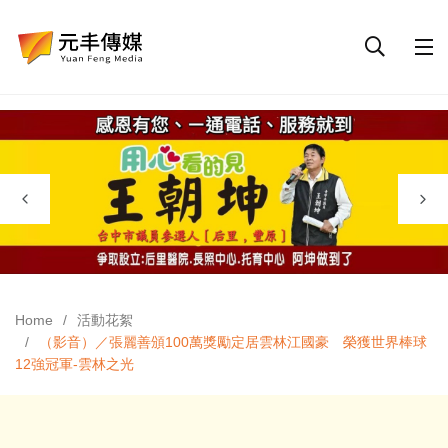
Home
活動花絮
（影音）／張麗善頒100萬獎勵定居雲林江國豪 榮獲世界棒球
12強冠軍-雲林之光