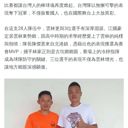
比賽都讓台灣人的棒球魂再度燃起。台灣隊以無懈可擊的表
現奪下冠軍，不僅振奮國人，也在國際舞台上大放異彩。
在這支28人隊伍中，雲林更與3位選手有深厚淵源。江國豪
定居雲林東勢鄉，因高中時期的求學經歷愛上了雲林的純樸
與熱情；隊長陳傑憲來自北港鎮，憑藉出色的表現獲選為賽
會MVP；捕手林家正則是古坑鄉鄉親，賽場上的冷靜指揮
成為球隊防守的關鍵。三位選手的表現不僅為雲林增光，也
讓地方鄉親深感驕傲。