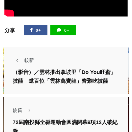
分享
0+
0+
較新
（影音）／雲林推出拿坡里「Do You旺蜜」
披薩 邀百位「雲林萬寶龍」齊聚吃披薩
較舊
72屆南投縣全縣運動會圓滿閉幕9項12人破紀
錄