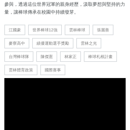
參與，透過這位世界冠軍的親身經歷，汲取夢想與堅持的力
量，讓棒球傳承在校園中持續發芽。
江國豪
世界棒球12強
雲林棒球
張麗善
麥寮高中
績優運動選手獎勵
雲林之光
台灣棒球隊
陳傑憲
林家正
棒球札根計畫
雲林體育政策
國際賽事