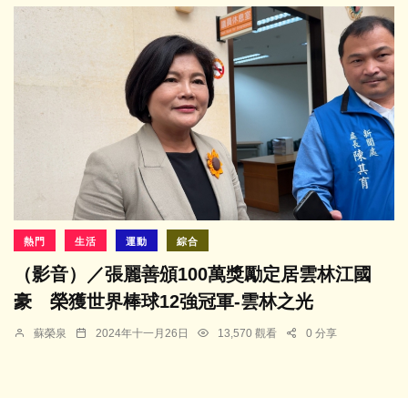
熱門
生活
運動
綜合
（影音）／張麗善頒100萬獎勵定居雲林江國
豪 榮獲世界棒球12強冠軍-雲林之光
蘇榮泉
2024年十一月26日
13,570 觀看
0 分享