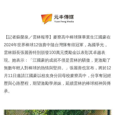
【記者蘇榮泉／雲林報導】麥寮高中棒球隊畢業生江國豪在
2024年世界棒球12強賽中隨台灣隊奪得冠軍，為國爭光，
雲林縣長張麗善特別頒發100萬元獎勵金以表彰其卓越表
現。她表示：「江國豪的成就不僅是雲林的驕傲，更激勵了
無數年輕人對棒球的熱情與堅持。」張麗善也宣布，將於12
月11日邀請江國豪以校友身分回母校麥寮高中，分享奪冠經
歷與心路歷程，期望激勵學弟妹，延續雲林的棒球精神與傳
承。