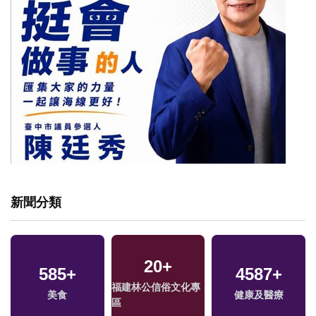
新聞分類
20
+
11029
585
+
+
5555
+
4587
5419
+
+
福建林公信俗文化專
美食
社會
綜合
健康及醫療
文教
區