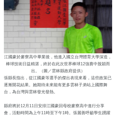
江國豪於麥寮高中畢業後，他進入國立台灣體育大學深造，
棒球技術日益精湛，終於在此次世界棒球12強賽中脫穎而
出。（圖／雲林縣政府提供）
張縣長指出，從江國豪等選手的傑出表現來看，這些政策已
逐漸開花結果。她期待未來能有更多雲林子弟站上國際舞
台，為台灣與雲林發光發熱。
縣府將於12月11日安排江國豪回母校麥寮高中進行分享
會，活動時間為上午11時至下午1時。張麗善呼籲學生踴躍