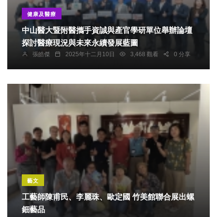
健康及醫療
中山醫大暨附醫攜手資誠與產官學研單位舉辦論壇
探討醫療現況與未來永續發展藍圖
張皓傑
2025年十二月10日
3,468 觀看
0 分享
藝文
工藝師陳甫民、李麗珠、歐定國 竹美館聯合展出螺
鈿藝品