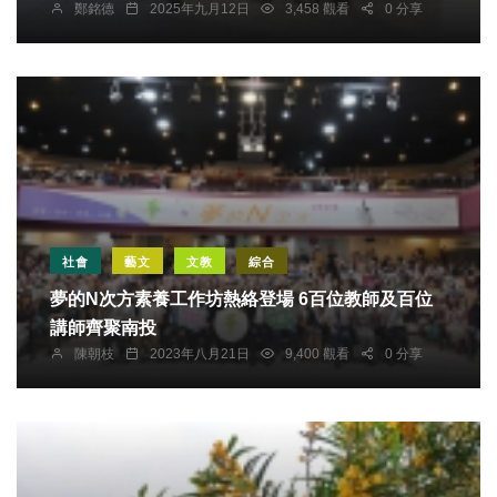
鄭銘德
2025年九月12日
3,458 觀看
0 分享
社會
藝文
文教
綜合
夢的N次方素養工作坊熱絡登場 6百位教師及百位
講師齊聚南投
陳朝枝
2023年八月21日
9,400 觀看
0 分享