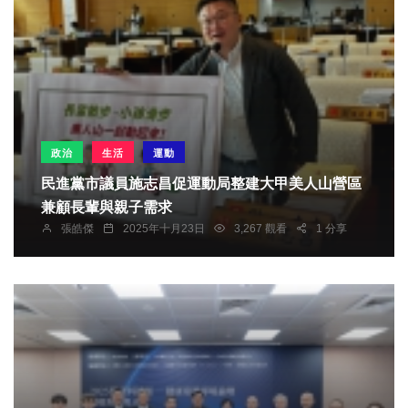
政治
生活
運動
民進黨市議員施志昌促運動局整建大甲美人山營區
兼顧長輩與親子需求
張皓傑
2025年十月23日
3,267 觀看
1 分享