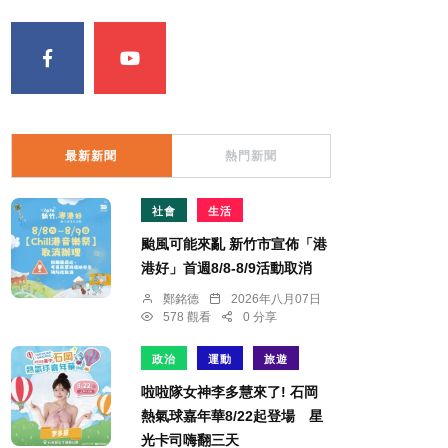
最新新聞
熱門新聞
社會
生活
颱風可能來亂 新竹市宣佈「港
港好」首週8/8-8/9活動取消
鄭銘德
2026年八月07日
578 觀看
0 分享
政治
運動
旅遊
啦啦隊女神李多慧來了! 石岡
熱氣球嘉年華8/22起登場 星
光卡司嗨翻三天