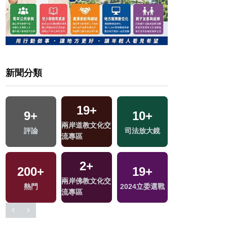
新聞分類
19
+
9
+
10
+
257
+
兩岸道教文化交
區
評論
司法放大鏡
財經及消費
流專區
2
+
200
+
19
+
797
+
兩岸佛教文化交
熱門
2024立委選戰
社會
流專區