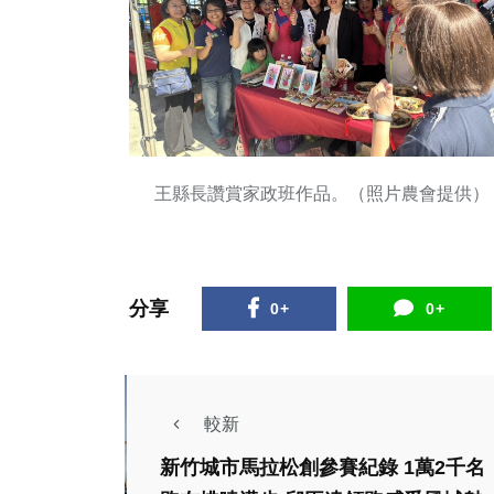
王縣長讚賞家政班作品。（照片農會提供）
分享
0+
0+
較新
新竹城市馬拉松創參賽紀錄 1萬2千名