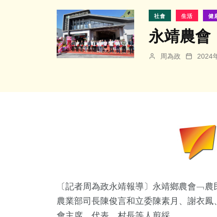
社會
生活
健
永靖農會
周為政
202
〔記者周為政永靖報導〕永靖鄉農會﹁農
農業部司長陳俊言和立委陳素月、謝衣鳳
會主席、代表、村長等人剪綵。