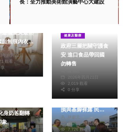
長：全力推動美術館演藝中心大建設
來舒服、穿起來
！這個夏天最熱
健康及醫療
素面無痕內衣系
政府三層把關守護食
獻元
全制霸！
安 進口食品帶回國
23年六月22日
671 觀看
勿轉售
分享
陳朝枝
2026年四月21日
政治
生活
2,019 觀看
0 分享
台中市外埔區后里圳
第三排水護岸牆體裂
入警所參訪哇哇
損與基腳裸露 民進
林獻元
黨台中市議員施志昌
印象
2024年十月10日
爭取經費修繕
皓傑
7,726 觀看