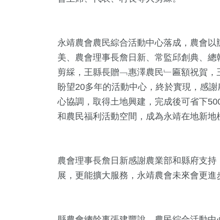
永靖農會農民綜合活動中心落成，農會以
美、農會理事長詹日新、常監邱創典、總
剪綵，王縣長贈﹁惠澤農民﹂匾額祝賀，
盼望20多年的活動中心，終於實現，感
心協調，取得土地興建，完成後可省下50
6
+
211
+
0
+
356
+
7
+
和農民福利活動空間，成為永靖在地新地
動
旅遊
2023金鐘獎
綜合
2024總
農會理事長詹日新感謝農業部和縣府支持
1
+
40
+
0
+
展，更能擴大服務，永靖農會未來會更進
教
兩岸
兩岸藝苑天地
縣農會總幹事張建豐說，農民綜合活動中