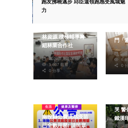
跑友拂曉邁步 邱臣遠領跑感受風城魅
社會
生活
力
生活
藝文
綜合
看起
縣府整合竹山鹿谷竹
百搭
林資源 積極輔導籌
門「
組林業合作社
林
列」
陳朝枝
20
2023年九月06日
6,
9,607 觀看
0 
0 分享
社會
萌童
生活
健康及醫療
哭 警化身奶爸翻轉
南投縣公費流感疫苗
鐵漢
已全數用罄! 請民眾
張