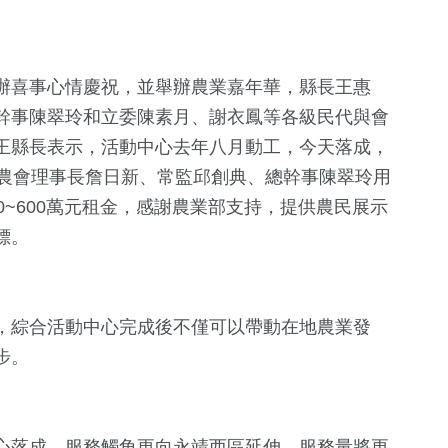
辦喜事心情慶祝，並舉辦農業嘉年華，縣長王惠
幹事陳翠玲和立委陳素月、謝衣鳳等各級民代與會
王縣長表示，活動中心去年八月動工，今天落成，
謝農會理事長詹日新、常監邱創典、總幹事陳翠玲用
0~600萬元租金，感謝農業部支持，提供農民展示
131
+
566
+
6
+
標。
統大選
藝文
政治
海峽論壇專
1
+
，綜合活動中心完成後不僅可以帶動在地農業發
38
+
6
+
步。
福建林公信俗文
影視
演唱會
化專區
心落成，服務觸角更向永靖西區延伸，服務量將更