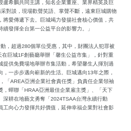
授盧希鵬共同主講，知名企業董座、業界精英及巨
精采對談，現場歡聲笑語、掌聲不斷，遠東巨城購物
，將愛傳遞下去。巨城竭力發揚社會核心價值，共
持續發揮全台第一公益平台的影響力。」
活動，超過280個單位受惠，其中，財團法人犯罪被
5天在巨城1F創藝廳舉辦「馨生公益市集」，針對重
城提供免費場地舉辦市集活動，希望馨生人揮別過
向，一步步邁向嶄新的生活。巨城邁向13年之際，
榮，「AREA亞洲企業社會責任獎」負責任企業領袖
獎，蟬聯「HRAA亞洲最佳企業雇主獎」、「天下
深耕在地藝文勇奪「2024TSAA台灣永續行動
員工向心力發揮共好價值，延伸幸福企業對社會影