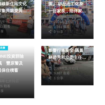
海線新住民文化
園』 矽品志工化身
市集共築愛與安
一日家長，陪伴家扶
皓傑
張皓傑
奇幻旅程
兒少歡樂迎暑假
25年十二月08日
2026年七月07日
233 觀看
1,361 觀看
政治
社會
分享
0 分享
生活
生活
霧峰市區段路面破損
消費
影響行車安全 議員
INE投資群險
林碧秀和立委主任邀
0萬 豐原警及
林獻元
集五位里長與建設局
2024年五月31日
阻保住積蓄
現勘解決
9,887 觀看
獻元
1 分享
26年七月31日
126 觀看
分享