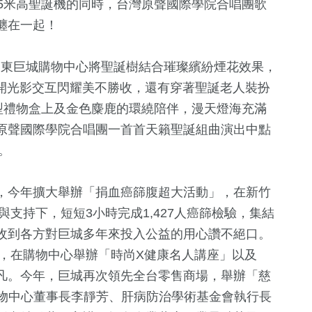
點亮15米高聖誕機的同時，台灣原聲國際學院合唱團歌
纏在一起！
ty遠東巨城購物中心將聖誕樹結合璀璨繽紛煙花效果，
盛開光影交互閃耀美不勝收，還有穿著聖誕老人裝扮
在巨型禮物盒上及金色麋鹿的環繞陪伴，漫天燈海充滿
原聲國際學院合唱團一首首天籟聖誕組曲演出中點
。
238
+
290
+
948
+
，今年擴大舉辦「捐血癌篩腹超大活動」，在新竹
化交
旅遊
財經及消費
生活
與支持下，短短3小時完成1,427人癌篩檢驗，集結
收到各方對巨城多年來投入公益的用心讚不絕口。
例，在購物中心舉辦「時尚X健康名人講座」以及
38
+
97
+
391
+
凡。今年，巨城再次領先全台零售商場，舉辦「慈
影視
運動
文教
購物中心董事長李靜芳、肝病防治學術基金會執行長