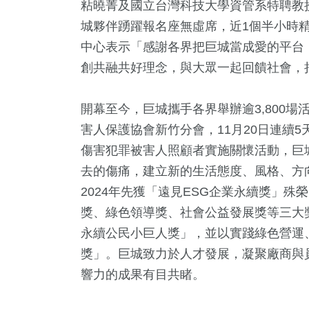
粘曉菁及國立台灣科技大學資管系特聘教
城夥伴踴躍報名座無虛席，近1個半小時
中心表示「感謝各界把巨城當成愛的平台
創共融共好理念，與大眾一起回饋社會，
開幕至今，巨城攜手各界舉辦逾3,800場
害人保護協會新竹分會，11月20日連續
傷害犯罪被害人照顧者實施關懷活動，巨
去的傷痛，建立新的生活態度、風格、方
2024年先獲「遠見ESG企業永續獎」殊
獎、綠色領導獎、社會公益發展獎等三大
永續公民小巨人獎」，並以實踐綠色營運、
獎」。巨城致力於人才發展，凝聚廠商與
響力的成果有目共睹。