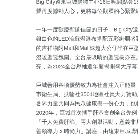
Big City遠東巨城購物中心16日晚間
聲再度撼動人心，更將每位觀眾的心緊緊
一年一度歡慶聖誕佳節的日子，Big Ci
銀白色的LED流蘇燈瀑布搭配五彩絢爛
的吉祥物阿Mall和Mall妹超大公仔坐
溫暖聖誕氛圍。全台最吸睛的聖誕樹亦在
亮，為2024全台壓軸週年慶揭開盛大序幕
2
+
+
797
+
8
+
7
+
巨城善用各項優勢致力為社會注入正能量
兩岸佛教文
苑天地
社會
2024總統大選
海峽論壇專區
市衛生局、扶輪社3501地區社員大力贊助
流專區
各界力量共同為民眾健康盡一份心力，也
2
+
2020年，巨城首次攜手肝基會創全台先
638
+
40
+
「千人免費肝篩」兩大創舉活動，意義非
教文化交
政治
兩岸
善領導力 x 時尚力」講座，由遠東巨城