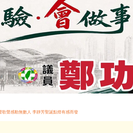
聲歌聲感動無數人 李靜芳聖誕點燈有感而發