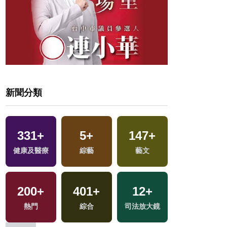
新聞分類
331
+
5
+
147
+
10
+
健康及醫療
綜藝
藝文
評論
200
+
401
+
12
+
6
+
熱門
綜合
司法放大鏡
演唱會