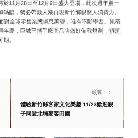
於11月28日至12月9日盛大登場，此次週年慶一
加碼贈，勢必帶動人潮再現新竹鄉親驚人消費力。
，面對全球零售業態瞬息萬變，唯有不斷學習、累積
週年慶，巨城已攜手廠商品牌做好備戰規劃，領頭
可期。
較舊
體驗新竹縣客家文化樂趣 11/23歡迎親
子同遊北埔麥客田園
文教
社會
警攜手靜宜大學
『矽手同樂FUN玩樂