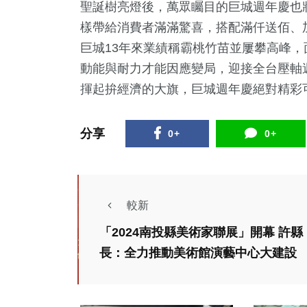
聖誕樹亮燈後，萬眾矚目的巨城週年慶也將
樣帶給消費者滿滿驚喜，搭配滿仟送佰、
巨城13年來業績稱霸桃竹苗並屢攀高峰
動能與耐力才能因應變局，迎接全台壓軸
揮起拚經濟的大旗，巨城週年慶絕對精彩
分享
0+
0+
較新
「2024南投縣美術家聯展」開幕 許縣
長：全力推動美術館演藝中心大建設
社會
社會
中市刑大偵四隊飛象
大甲
過河大雅區 逮八嫌