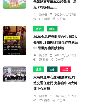
熱氣球嘉年華8/22起登場 星
光卡司嗨翻三天
張皓傑
2026年八月07日
111 觀看
0 分享
政治
影視
2026金馬經典影展台中場盛大
登場!比利懷德25部名作齊聚台
中 限量好禮回饋影迷
張皓傑
2026年八月07日
95 觀看
0 分享
政治
社會
生活
水湳轉運中心啟用!盧秀燕:打
造交通任意門 完善台中四大轉
運中心布局
張皓傑
2026年八月07日
322 觀看
0 分享