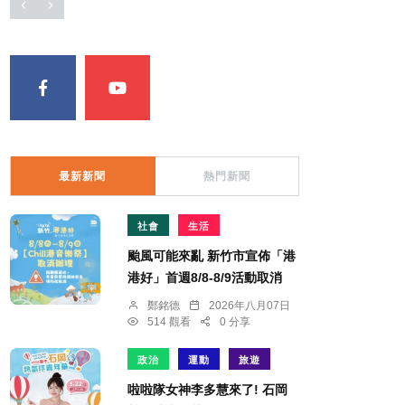
最新新聞
熱門新聞
社會
生活
颱風可能來亂 新竹市宣佈「港
港好」首週8/8-8/9活動取消
鄭銘德
2026年八月07日
514 觀看
0 分享
政治
運動
旅遊
啦啦隊女神李多慧來了! 石岡