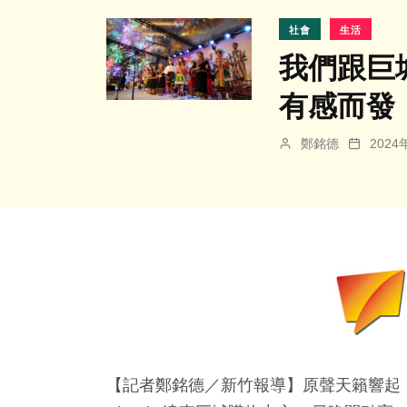
社會
生活
我們跟巨
有感而發
鄭銘德
202
【記者鄭銘德／新竹報導】原聲天籟響起