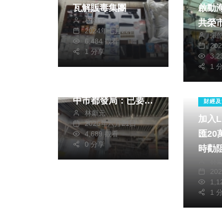
啟動
瓦解販毒集團
林獻元
共榮
2024年七月22日
張
全的
6,484 觀看
20
1 分享
政治
財經及消費
3,
1 
新光三越施工現場發
生鋼板水泥掉落事件
社會
中市都發局：已要求
財經及
林獻元
局部停工並啟動聯合
加入L
2025年六月21日
稽查
匯2
4,689 觀看
0 分享
時勸
林
20
1,
1 