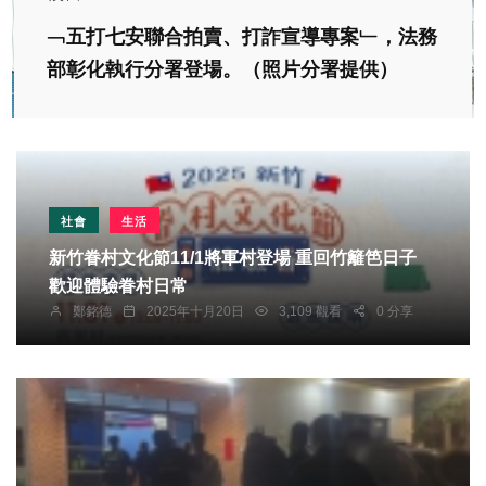
﹁五打七安聯合拍賣、打詐宣導專案﹂，法務
部彰化執行分署登場。（照片分署提供）
社會
生活
新竹眷村文化節11/1將軍村登場 重回竹籬笆日子
歡迎體驗眷村日常
鄭銘德
2025年十月20日
3,109 觀看
0 分享