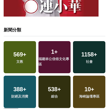
新聞分類
1
+
569
+
1158
+
福建林公信俗文化專
文教
社會
區
388
+
538
+
10
+
財經及消費
綜合
海峽論壇專區