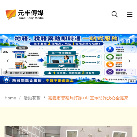
Home
活動花絮
嘉義市警察局打詐+AI 宣示防詐決心全嘉來