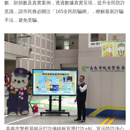
數、財損數及真實案例，透過數據真實呈現，
提升全民防詐
意識，請市民務必關注「165全民防騙網」，
瞭解最新詐騙
手法，避免受騙。
嘉義市警察局揭示打詐儀錶板宣導打詐+AI，宣示防詐決心