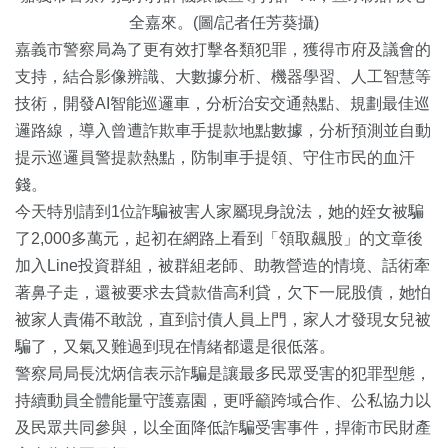
全嘉來。(圖/記者任芳葵攝)
嘉義市警察局為了更有效打擊各類犯罪，獲得市府及議會的
支持，
結合影像辨識、大數據分析、機器學習、人工智慧等
技術，
開發AI智能巡邏車，分析治安交通熱點、規劃最佳巡
邏路線，
導入曾遭詐欺車手提款地點數據，
分析預測並自動
提示巡邏員警提款熱點，防制車手提領、
守住市民的血汗
錢。
今天特別請到1位詐騙被害人家屬現身說法，
她的姪女被騙
了2,000多萬元，起初在網路上看到「領取飆股」
的文章後
加入Line投資群組，被群組老師、助教營造的情境、
話術牽
著鼻子走，還被要求去貸款借高利貸，欠下一屁股債，
她怕
被家人責備不敢說，直到討債人員上門，
家人才發現女兒被
騙了，又氣又難過到現在情緒都還是很低落。
警察局局長沈炳信表示詐騙是讓最多民眾受害的犯罪型態，
持續動員全體能量守護嘉園，更呼籲跨域合作、
公私協力以
及民眾共同參與，以全面降低詐騙受害事件，
捍衛市民財產