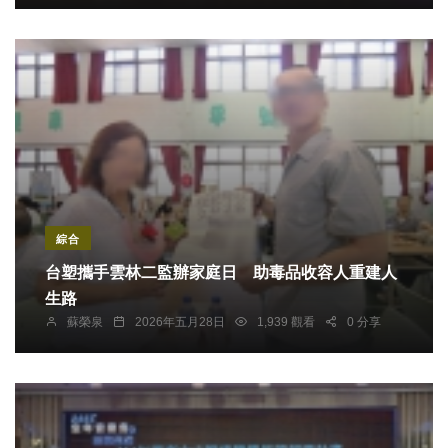
綜合
台塑攜手雲林二監辦家庭日 助毒品收容人重建人
生路
蘇榮泉
2026年五月28日
1,939 觀看
0 分享