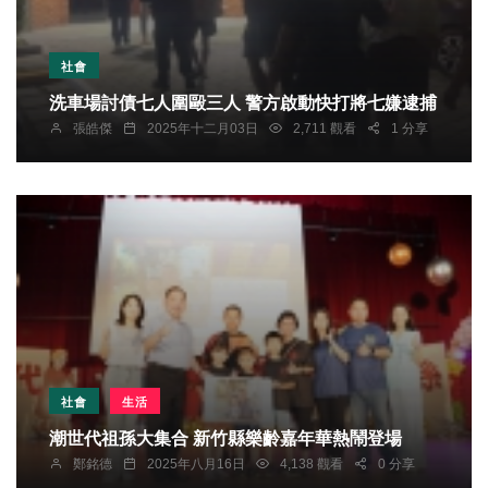
社會
洗車場討債七人圍毆三人 警方啟動快打將七嫌逮捕
張皓傑
2025年十二月03日
2,711 觀看
1 分享
社會
生活
潮世代祖孫大集合 新竹縣樂齡嘉年華熱鬧登場
鄭銘德
2025年八月16日
4,138 觀看
0 分享