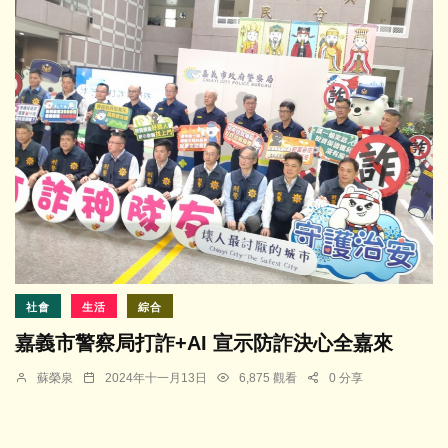
社會
生活
綜合
嘉義市警察局打詐+AI 宣示防詐決心全嘉來
蘇榮泉
2024年十一月13日
6,875 觀看
0 分享