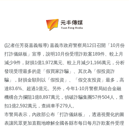
(記者任芳葵嘉義報導) 嘉義市政府警察局12日召開「10月份
打詐儀錶板」宣導，
說明10月份受理詐欺案189件、較上月
減少9件，財損1億1,
972萬元、較上月減少1,166萬元，分析
發現受理最多的是「
假買家詐騙」、其次為「假投資詐
騙」，財損金額則以「假投資」、
「假交友投資」最多，高
達83.6%、超過1億元。另外，
今年1-10月警察局結合金融
機構合力攔阻1億8,897萬元，
偵破詐騙集團57件504人，查
扣1億2,592萬元，
查緝車手279人。
市警局表示，內政部公布「打詐儀錶板」，
透過視覺化的圖
表讓民眾更加直觀地瞭解全國各縣市每日每月詐欺案
件受理