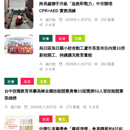
跨局處聯手升級「急救即戰力」中市辦理
CPR+AED 實務演練
楊川欽
2026年八月07日
232 觀看
0 分享
社會
生活
文教
烏日區旭日國小校舍動工盧市長宣布任內第10所
新校開工、持續擴充教育量能
楊川欽
2026年八月07日
284 觀看
0 分享
社會
生活
文教
台中技職教育再攀高峰全國技能競賽勇奪23面獎牌53人登技能競賽
英雄榜
楊川欽
2026年八月07日
273 觀看
0 分享
生活
藝文
中華弘道書學會「書硯澄懷」會員聯展於8日起