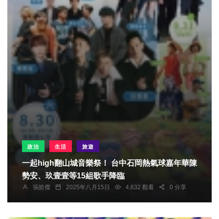
政治
生活
旅遊
一起high翻山城音樂祭！ 台中石岡熱氣球嘉年華陳
勢安、玖壹壹等15組歌手降臨
張皓傑
2025年八月15日
4,632 觀看
0 分享