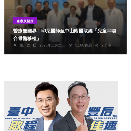
健康及醫療
醫療無國界！印尼醫師至中山附醫取經「兒童半吻
合骨髓移植」
楊川欽
2025年二月25日
5,166 觀看
2 分享