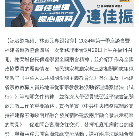
【記者劉新維、林獻元專題報導】2024年第一季座談會暨
福建省道教協會四屆一次常務理事會3月29日上午在福州召
開。謝榮增會長傳達學習全國兩會精神，並介紹了作為全國
政協委員的履職情況。省民族宗教廳宗教三處相關同志組織
學習了《中華人民共和國愛國主義教育法》等法規及《福建
省宗教教職人員跨地區從事宗教教務活動管理備案辦法（試
行）》等相關文件精神，並從深入學習貫徹習近平總書記關
於宗教工作的重要論述，貫徹落實《中共中央國務院關於支
持福建探索海峽兩岸融合發展新路建設兩岸融合發展示範區
的意見》，促進閩台宮廟交往交流，發揮祖庭祖廟對台的優
勢，舉辦兩岸民間宮廟敘緣交流活動，講好兩岸法脈融合發