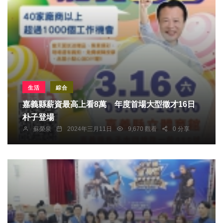
生活
綜合
嘉義縣薪資最高上看8萬 年度首場大型徵才16日
朴子登場
蘇榮泉
2024年三月11日
9,670 觀看
0 分享