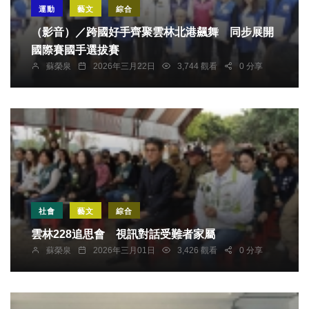
運動
藝文
綜合
（影音）／跨國好手齊聚雲林北港飆舞 同步展開
國際賽國手選拔賽
蘇榮泉
2026年三月22日
3,744 觀看
0 分享
社會
藝文
綜合
雲林228追思會 視訊對話受難者家屬
蘇榮泉
2026年三月01日
3,426 觀看
0 分享