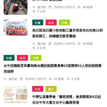
楊川欽
2026年八月07日
88 觀看
0 分享
社會
生活
文教
烏日區旭日國小校舍動工盧市長宣布任內第10所
新校開工、持續擴充教育量能
楊川欽
2026年八月07日
93 觀看
0 分享
社會
生活
文教
台中技職教育再攀高峰全國技能競賽勇奪23面獎牌53人登技能競賽
英雄榜
楊川欽
2026年八月07日
92 觀看
0 分享
生活
藝文
中華弘道書學會「書硯澄懷」會員聯展於8日起
在台中市大墩文化中心藝廊登場