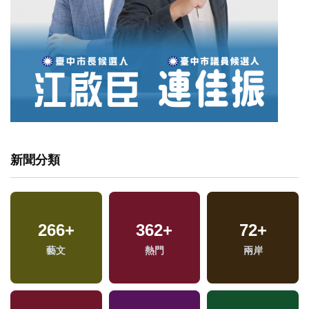
新聞分類
266
+
362
+
72
+
專
藝文
熱門
兩岸