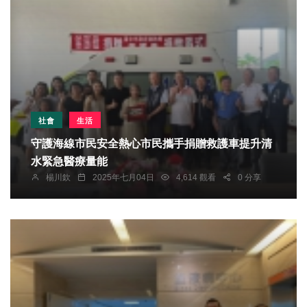
社會
生活
守護海線市民安全熱心市民攜手捐贈救護車提升清
水緊急醫療量能
楊川欽
2025年七月04日
4,614 觀看
0 分享