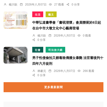
楊川欽
2026年八月07日
27 觀看
0 分享
生活
藝文
中華弘道書學會「書硯澄懷」會員聯展於8日起
在台中市大墩文化中心藝廊登場
楊川欽
2026年八月07日
0 觀看
0 分享
社會
司法放大鏡
男子性侵偷拍又餵毒致傳播女暴斃 法官審後判十
四年六月徒刑
林獻元
2026年八月07日
266 觀看
0 分享
更多最新新聞