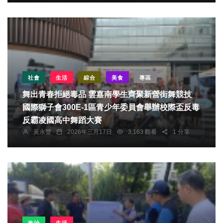
社會
生活
綜合
美食
專區
舞出青春拒絕毒品 雲嘉南學生齊聚新營街舞競技
國際獅子會300E-1區青少年委員會舉辦校際盃反毒
反霸凌國高中舞蹈大賽
黃永豐
2026年三月17日
3,163 觀看
1 分享
政治
生活