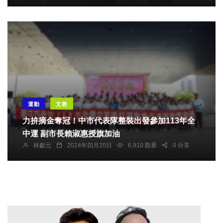
運動
文教
力拚摘金奪冠！中市代表隊整裝出發參加113年全
中運 副市長賴淑惠授旗加油
林獻元
2024年四月20日
6,910 觀看
0 分享