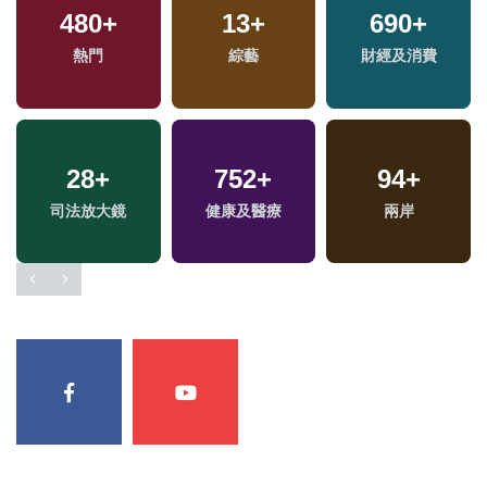
480
+
13
+
690
+
熱門
綜藝
財經及消費
28
+
752
+
94
+
司法放大鏡
健康及醫療
兩岸