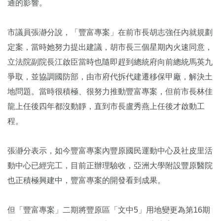
通的影響。
市議員張瀞分說，「豐富專案」在前市長胡志強任內就規劃
定案，當時她努力提出建議，胡市長三個星期內火速同意，
立法院副院長江啟臣當時也隨即趕到總統府向前總統馬英九
爭取，並協調國防部，由市府代拆代建遷移保甲廠，解決土
地問題。當時很積極、很努力推動豐富專案，但前市長林佳
龍上任後四年都沒動靜，直到市長盧秀燕上任後才啟動工
程。
張瀞分表示，如今豐富專案內豐原國民運動中心及社皮里活
動中心已經完工，目前正辦理驗收，亞洲大學附設豐原醫院
也正積極興建中，豐富專案的開發看到成果。
但「豐富專案」二期將豐原區「文中5」用地變更為第16期