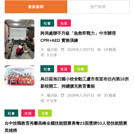
最新新聞
熱門新聞
社會
生活
跨局處聯手升級「急救即戰力」中市辦理
CPR+AED 實務演練
楊川欽
2026年八月07日
19 觀看
0 分享
社會
生活
文教
烏日區旭日國小校舍動工盧市長宣布任內第10所
新校開工、持續擴充教育量能
楊川欽
2026年八月07日
35 觀看
0 分享
社會
生活
文教
台中技職教育再攀高峰全國技能競賽勇奪23面獎牌53人登技能競賽
英雄榜