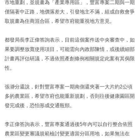
市地重劃，並規畫為「產業專用區」，豐富專案二期與一期
僅隔著中正路，地價落差大，引發地主不滿，組成自救會爭
取規畫為住商混合區，希望市府能重視地方意見。
都發局長李正偉答詢表示，目前這個案件送中央審查中，如
果要調整放寬使用項目，可能需向內政部陳情，或後續細部
計畫再評估研議，不過依照產創條例相關規定此案有其侷限
性。
張瀞分還說，針對豐富專案一期南側還夾著一大片約2公頃
多的農業區，希望市府也能重新規劃，否則往後健康園區開
發完成後，恐怕形成交通瓶頸。
李正偉答詢表示，豐富專案通過後5年內可以自行整合依照
農業區變更審議規範檢討變更適當分區用地，如果無法在