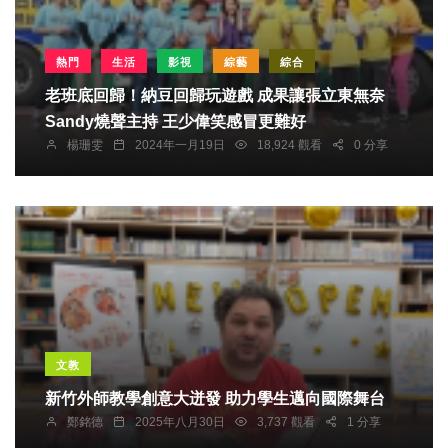
熱門
生活
影視
綜藝
綜合
老班底回歸！納豆回歸玩遊戲 成果讓張立東無奈
Sandy燒聲主持 王少偉笑感冒更難好
楊珊雯
2024年一月19日
18,924 觀看
0 分享
文教
新竹外師教學創意大迸發 助力學生邁向國際舞台
鄭銘德
2025年八月30日
3,737 觀看
1 分享