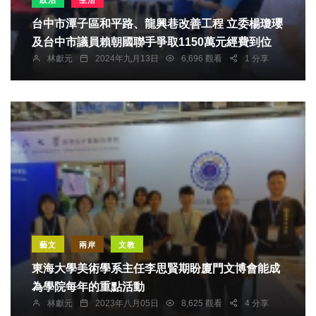
台中市潭子區和平路、龍興巷改善工程 立委楊瓊瓔
及台中市議員賴朝國聯手爭取1150萬元經費到位
林獻元
2024年九月13日
6,696 觀看
1 分享
藝文
兩岸
文教
東海大學美術學系主任李思賢期盼廈門文博會能成
為學院每年的重點活動
林獻元
2023年八月05日
8,625 觀看
4 分享