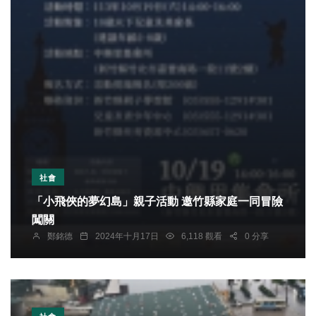
社會
「小飛俠的夢幻島」親子活動 邀竹縣家庭一同冒險
闖關
鄭銘德
2024年十月17日
6,118 觀看
0 分享