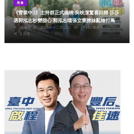
美食
《營業中3》主持群正式揭曉 吳映潔驚喜回歸 莎莎
遇郭泓志秒變甜心 郭泓志噹張立東撩妹亂槍打鳥
楊珊雯
2023年十二月12日
17,433 觀看
0 分享