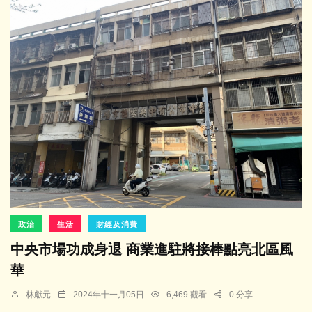
政治
生活
財經及消費
中央市場功成身退 商業進駐將接棒點亮北區風
華
林獻元
2024年十一月05日
6,469 觀看
0 分享