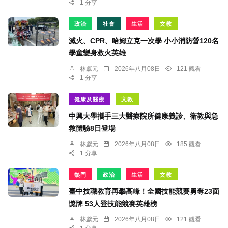
1 分享
政治
社會
生活
文教
滅火、CPR、哈姆立克一次學 小小消防營120名
學童變身救火英雄
林獻元
2026年八月08日
121 觀看
1 分享
健康及醫療
文教
中興大學攜手三大醫療院所健康義診、衛教與急
救體驗8日登場
林獻元
2026年八月08日
185 觀看
1 分享
熱門
政治
生活
文教
臺中技職教育再攀高峰！全國技能競賽勇奪23面
獎牌 53人登技能競賽英雄榜
林獻元
2026年八月08日
121 觀看