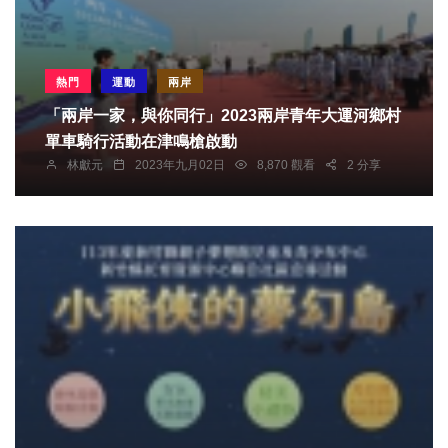
熱門
運動
兩岸
「兩岸一家，與你同行」2023兩岸青年大運河鄉村
單車騎行活動在津鳴槍啟動
林獻元
2023年九月02日
8,870 觀看
2 分享