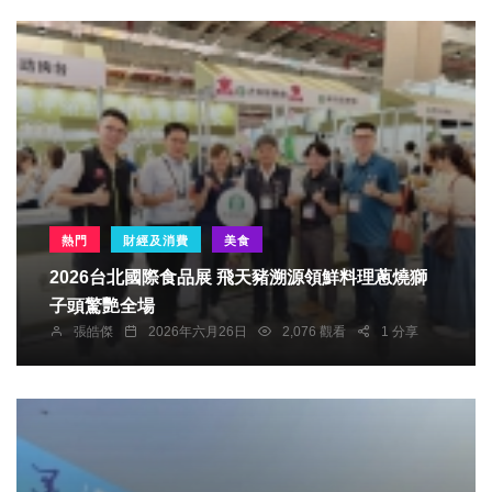
熱門
財經及消費
美食
2026台北國際食品展 飛天豬溯源領鮮料理蔥燒獅
子頭驚艷全場
張皓傑
2026年六月26日
2,076 觀看
1 分享