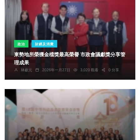
政治
財經及消費
東勢地所榮獲金檔獎最高榮譽 市政會議獻獎分享管
理成果
林獻元
2026年一月27日
3,020 觀看
0 分享