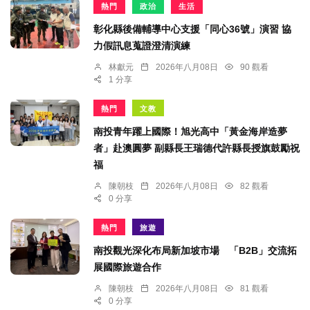
熱門
政治
生活
彰化縣後備輔導中心支援「同心36號」演習 協
力假訊息蒐證澄清演練
林獻元
2026年八月08日
90 觀看
1 分享
熱門
文教
南投青年躍上國際！旭光高中「黃金海岸造夢
者」赴澳圓夢 副縣長王瑞德代許縣長授旗鼓勵祝
福
陳朝枝
2026年八月08日
82 觀看
0 分享
熱門
旅遊
南投觀光深化布局新加坡市場 「B2B」交流拓
展國際旅遊合作
陳朝枝
2026年八月08日
81 觀看
0 分享