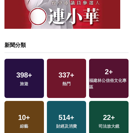
新聞分類
2
+
398
+
337
+
福建林公信俗文化專
旅遊
熱門
區
10
+
514
+
22
+
專
綜藝
財經及消費
司法放大鏡