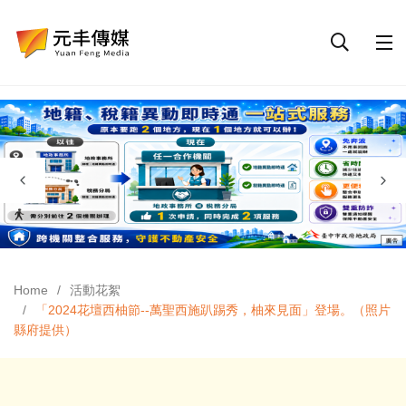
Home
活動花絮
「2024花壇西柚節--萬聖西施趴踢秀，柚來見面」登場。（照片
縣府提供）