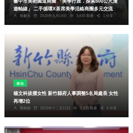
臺中市美術園道商圈 「美學行旅．探索800公尺漫
遊軸線」 二手循環X茶席美學活絡商圈多元交流
林獻元
2025年九月14日
3,835 觀看
1 分享
政治
楊文科拔擢女性 新竹縣府人事調整5名局處長 女性
再增2位
鄭銘德
2025年十二月12日
3,335 觀看
0 分享