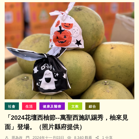
社會
生活
健康及醫療
文教
綜合
「2024花壇西柚節--萬聖西施趴踢秀，柚來見
面」登場。（照片縣府提供）
周為政
2024年十一月03日
8,340 觀看
1 分享