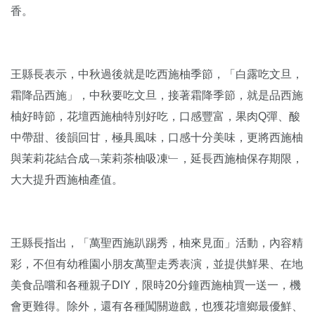
香。
王縣長表示，中秋過後就是吃西施柚季節，「白露吃文旦，
霜降品西施」，中秋要吃文旦，接著霜降季節，就是品西施
柚好時節，花壇西施柚特別好吃，口感豐富，果肉Q彈、酸
中帶甜、後韻回甘，極具風味，口感十分美味，更將西施柚
與茉莉花結合成﹁茉莉茶柚吸凍﹂，延長西施柚保存期限，
大大提升西施柚產值。
王縣長指出，「萬聖西施趴踢秀，柚來見面」活動，內容精
彩，不但有幼稚園小朋友萬聖走秀表演，並提供鮮果、在地
美食品嚐和各種親子DIY，限時20分鐘西施柚買一送一，機
會更難得。除外，還有各種闖關遊戲，也獲花壇鄉最優鮮、