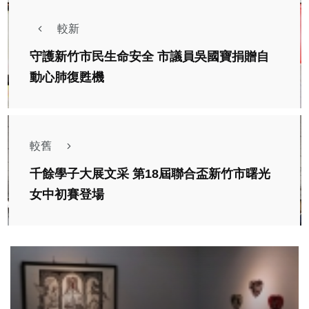
較新
守護新竹市民生命安全 市議員吳國寶捐贈自
動心肺復甦機
較舊
千餘學子大展文采 第18屆聯合盃新竹市曙光
女中初賽登場