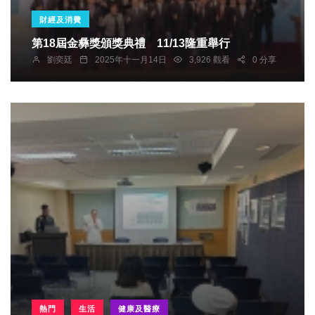
財經及消費
第18屆金彝獎頒獎典禮 11/13隆重舉行
劉奕廷
2025年十一月14日
3,926 觀看
0 分享
熱門
生活
健康及醫療