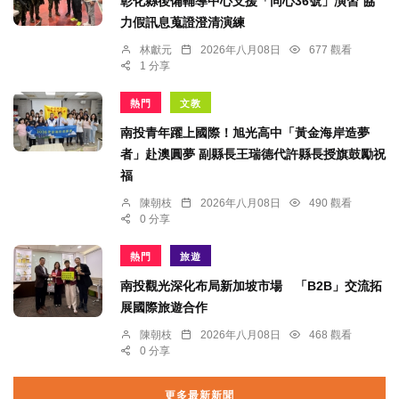
彰化縣後備輔導中心支援「同心36號」演習 協
力假訊息蒐證澄清演練
林獻元
2026年八月08日
677 觀看
1 分享
熱門
文教
南投青年躍上國際！旭光高中「黃金海岸造夢
者」赴澳圓夢 副縣長王瑞德代許縣長授旗鼓勵祝
福
陳朝枝
2026年八月08日
490 觀看
0 分享
熱門
旅遊
南投觀光深化布局新加坡市場 「B2B」交流拓
展國際旅遊合作
陳朝枝
2026年八月08日
468 觀看
0 分享
更多最新新聞