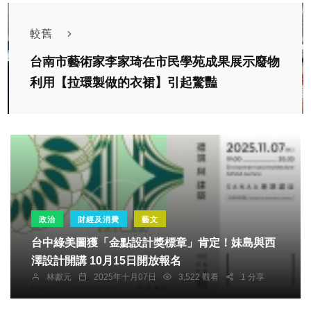
較舊
台南市藝術家李家琦在市民學苑成果展示廢物
利用【拉環製做的衣裙】引起驚豔
政治
財經及消費
藝文
台中綠美圖獲「金點設計獎標章」肯定！妹島與西
澤設計開講 10月15日開放報名
林獻元
2025年十月07日
3,522 觀看
1 分享