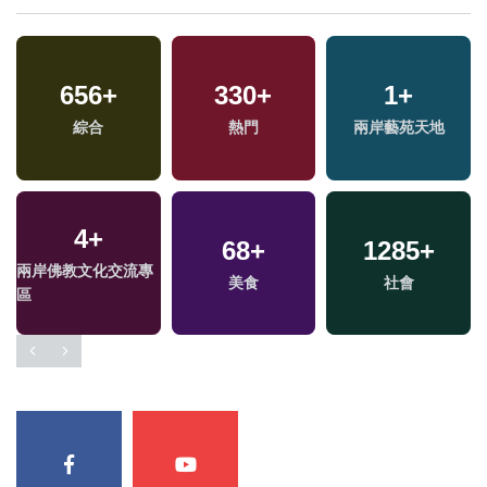
656
+
330
+
1
+
綜合
熱門
兩岸藝苑天地
4
+
68
+
1285
+
兩岸佛教文化交流專
美食
社會
區