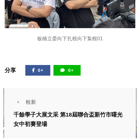
板橋立委向下扎根向下紮根01
分享
0+
0+
較新
千餘學子大展文采 第18屆聯合盃新竹市曙光
女中初賽登場