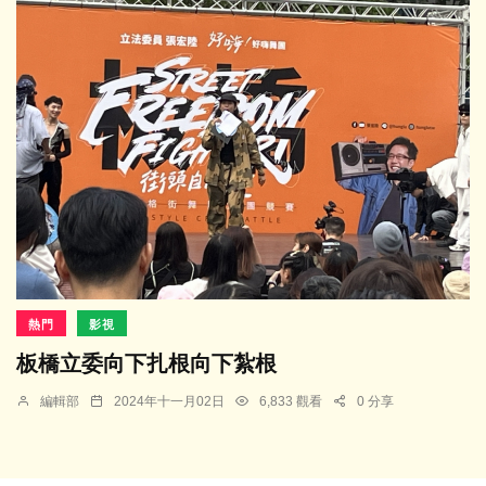
熱門
影視
板橋立委向下扎根向下紮根
編輯部
2024年十一月02日
6,833 觀看
0 分享