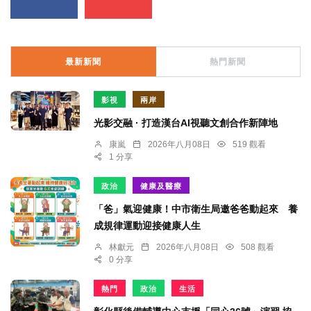
最新新聞
熱門新聞
影視
兩岸
光影交融 · 打造漢台AI視聽文創合作新陣地
康嵐
2026年八月08日
519 觀看
1 分享
政治
健康及醫療
「爸」氣迎健康！中市衛生局邀爸爸動起來 養
成規律運動迎接健康人生
林獻元
2026年八月08日
508 觀看
0 分享
熱門
政治
生活