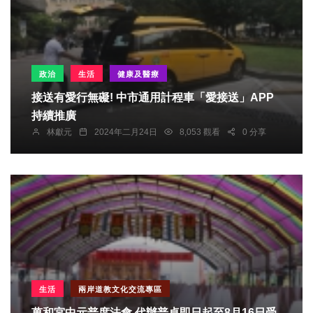
政治
生活
健康及醫療
接送有愛行無礙! 中市通用計程車「愛接送」APP
持續推廣
林獻元
2024年二月24日
8,053 觀看
0 分享
生活
兩岸道教文化交流專區
萬和宮中元普度法會 代辦普桌即日起至8月16日受