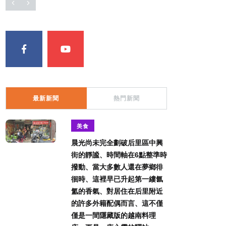
最新新聞
熱門新聞
美食
晨光尚未完全劃破后里區中興
街的靜謐、時間軸在6點整準時
撥動、當大多數人還在夢鄉徘
徊時、這裡早已升起第一縷氤
氳的香氣、對居住在后里附近
的許多外籍配偶而言、這不僅
僅是一間隱藏版的越南料理