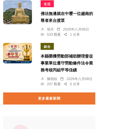
生活
佛法無邊就在中壢一位越南的
尊者來台渡眾
胡月
2026年八月08日
533 觀看
1 分享
綜合
本縣榮獲勞動部補助辦理督促
事業單位遵守勞動條件法令業
務考核丙組甲等佳績
陳朝枝
2026年八月08日
207 觀看
0 分享
更多最新新聞