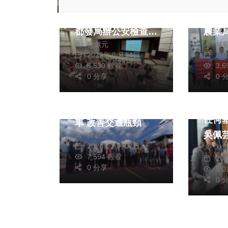
強化建物公共安全、
中市雙
凝聚廉能共識 中市
十大
都發局辦公安檢查會
農業
林獻元
林
議
紅榜
2023年八月14日
20
8,530 觀看
3,
熱門
生活
0 分享
0 
政治
歷經五十年等待 霧
單元
峰六股路拓寬工程通
任何基
車 改善交通瓶頸
吳佩
林獻元
2023年八月07日
林
統苦
7,594 觀看
20
兒
0 分享
5,
0 