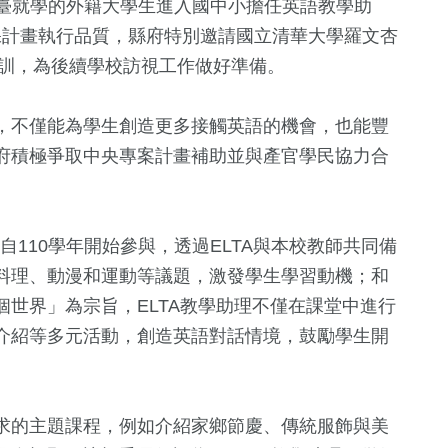
讓來臺就學的外籍大學生進入國中小擔任英語教學助
確保計畫執行品質，縣府特別邀請國立清華大學羅文杏
培訓，為後續學校訪視工作做好準備。
，不僅能為學生創造更多接觸英語的機會，也能豐
府積極爭取中央專案計畫補助並與產官學民協力合
自110學年開始參與，透過ELTA與本校教師共同備
1
+
183
+
0
+
料理、動漫和運動等議題，激發學生學習動機；和
福建林公信俗
鐘獎
熱門
兩岸藝苑天地
世界」為宗旨，ELTA教學助理不僅在課堂中進行
化專區
介紹等多元活動，創造英語對話情境，鼓勵學生開
101
+
828
+
7
+
運動
社會
演唱會
求的主題課程，例如介紹家鄉節慶、傳統服飾與美