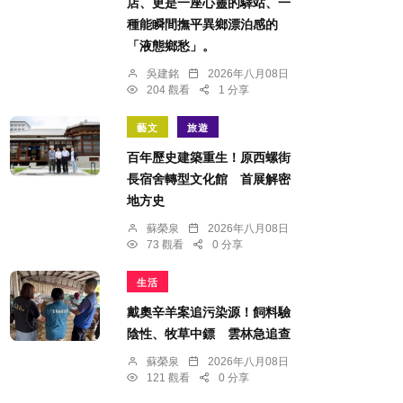
店、更是一座心靈的驛站、一
種能瞬間撫平異鄉漂泊感的
「液態鄉愁」。
吳建銘
2026年八月08日
204 觀看
1 分享
藝文
旅遊
百年歷史建築重生！原西螺街
長宿舍轉型文化館 首展解密
地方史
蘇榮泉
2026年八月08日
73 觀看
0 分享
生活
戴奧辛羊案追污染源！飼料驗
陰性、牧草中鏢 雲林急追查
蘇榮泉
2026年八月08日
121 觀看
0 分享