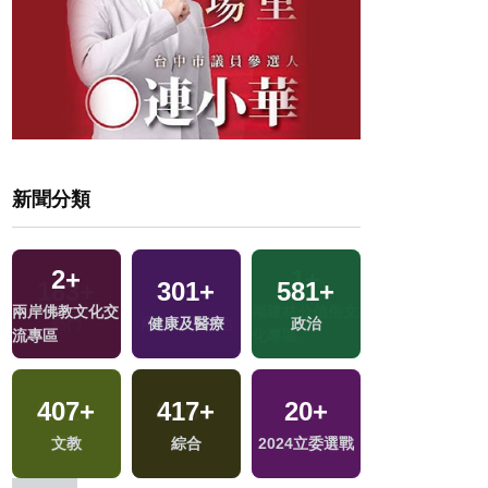
新聞分類
2
+
301
+
581
+
5
+
文
兩岸佛教文化交
健康及醫療
政治
綜藝
流專區
407
+
417
+
20
+
8
+
文教
綜合
2024立委選戰
海峽論壇專區