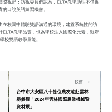
際視野；訪視委員們認為，ELTA教學助理不僅促
貴的口說英語練習機會。
生在校園中體驗雙語溝通的環境，建置系統性的訪
ELTA教學品質，也為學校注入國際化元素，縣府
增學校雙語教學量能。
較舊
台中市大安區八十餘位農友遠赴雲林
縣參觀「2024年雲林國際農業機械暨
熱門
健康及醫療
財經及消費
資材展」
文教
綜合