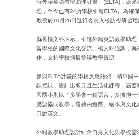
時外籍英語教學助理計畫」(ELTA)，
理，至今已有24所學校引進ELTA。為
教授於10月25日進行委員入校訪視研習
縣長楊文科表示，引進外籍英語教學助理
富學校的國際文化交流。楊文科強調，縣
作，支持學校擴展雙語教學資源。
參與ELTA計畫的學校反應熱烈，精華國中
6
+
219
+
9
+
8
+
0
+
課授課，設計出多元且生活化課程，涵蓋
文
旅遊
評論
2024總統大選
2023金
興國小則以「多學會一種語言，多擁抱一個
雙語協同教學，還藉由遊戲、繪本與文化
0
+
口說英文。
40
+
986
+
教文化交
影視
生活
外籍教學助理設計結合自身文化與學校需