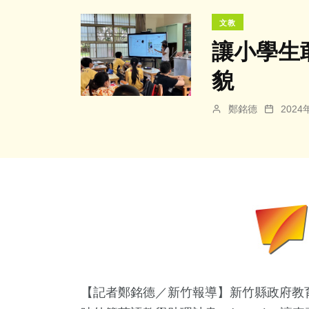
文教
讓小學生
貌
鄭銘德
202
【記者鄭銘德／新竹報導】新竹縣政府教