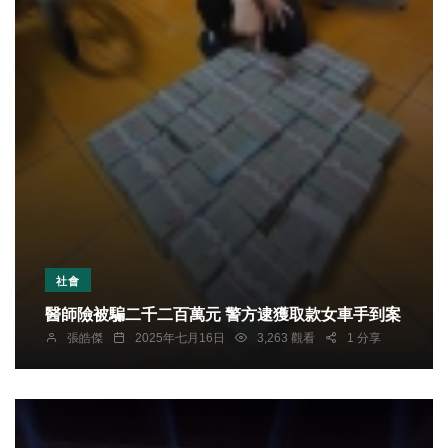
社會
醫師險被騙二千二百萬元 警方逮獲取款女車手到案
張皓傑
2025年七月16日
3,263 觀看
1 分享