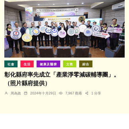
社會
生活
健康及醫療
文教
綜合
彰化縣府率先成立「產業淨零減碳輔導團」。
（照片縣府提供）
周為政
2024年十月29日
7,967 觀看
1 分享