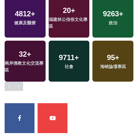
20
+
4812
+
9263
+
福建林公信俗文化專
健康及醫療
政治
區
32
+
9711
+
95
+
兩岸佛教文化交流專
社會
海峽論壇專區
區