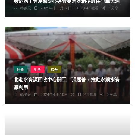
瀕危媽！豐原醫院心導管關閉器精準封住心臟大洞
林獻元
2025年十二月22日
3,043 觀看
1 分享
社會
生活
綜合
北港水資源回收中心開工 張麗善：推動永續水資
源利用
蘇榮泉
2024年七月10日
11,014 觀看
0 分享