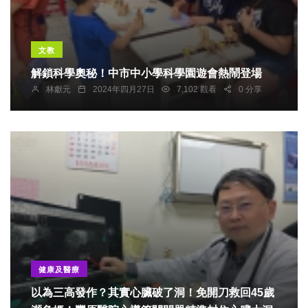
文教
解鎖科學奧秘！中市中小學科學園遊會熱鬧登場
林獻元
2024年四月27日
7,102 觀看
0 分享
健康及醫療
以為三高發作？其實心臟破了洞！免開刀救回45歲