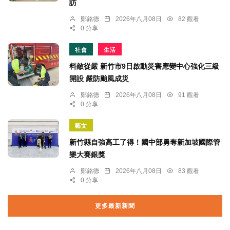
訪
鄭銘德
2026年八月08日
82 觀看
0 分享
社會
生活
料敵從嚴 新竹市9日啟動災害應變中心強化三級
開設 嚴防颱風成災
鄭銘德
2026年八月08日
91 觀看
0 分享
藝文
新竹縣自強高工了得！國中部勇奪新加坡國際管
樂大賽銀獎
鄭銘德
2026年八月08日
83 觀看
0 分享
更多最新新聞