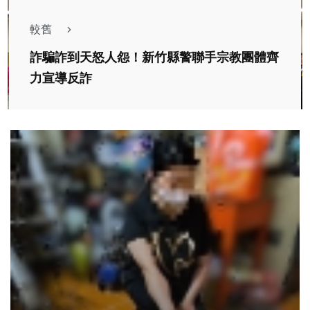
較舊
詐騙詐到天怒人怨！新竹縣警聯手宗教團體齊
力宣導反詐