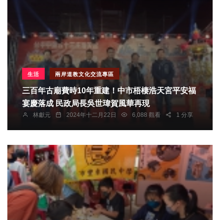
生活
兩岸道教文化交流專區
三百年古廟費時10年重建！中市梧棲浩天宮平安福
宴慶落成 民政局長吳世瑋賀風華再現
林獻元
2024年十二月22日
6,088 觀看
1 分享