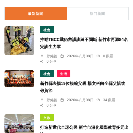
最新新聞
熱門新聞
社會
推動TECC戰術救護訓練不間斷 新竹市再添84名
完訓生力軍
鄭銘德
2026年八月08日
0 觀看
0 分享
社會
生活
新竹縣表揚19位模範父親 楊文科向全縣父親致
敬賀節
鄭銘德
2026年八月08日
34 觀看
0 分享
文教
打造新世代全球公民 新竹市深化國際教育多元出