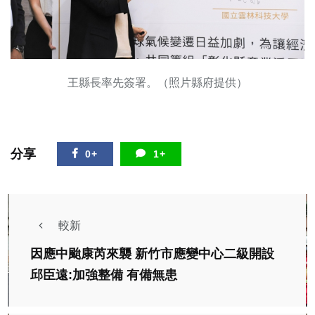
王縣長率先簽署。（照片縣府提供）
分享
0+
1+
較新
因應中颱康芮來襲 新竹市應變中心二級開設
邱臣遠:加強整備 有備無患