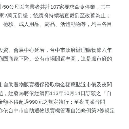
50公尺以內業者共計107家要求命令停業，其中
每家2萬元罰緩；後續將持續稽查裁罰至改善為止；
、檢驗、成人用品、菸品、活體動物等，均由各目
投資、會展中心延宕，台中市政府辦理購物節六年
商圈商家下降、公有市場閒置率高，這是盧市府的
市自助選物販賣機保證取物金額應貼近市價及夜間
，經發局將依經濟部113年10月14日訂頒之「自
額不得超過990元之規定執行；至夜間噪音問
亦依台中市自助選物販賣機管理自治條例第2條規定