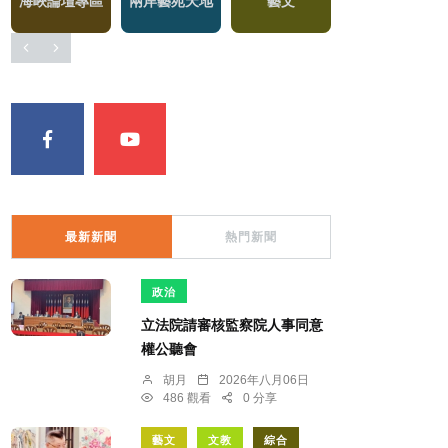
海峽論壇專區
兩岸藝苑天地
藝文
綜藝
最新新聞
熱門新聞
政治
立法院請審核監察院人事同意
權公聽會
胡月
2026年八月06日
486 觀看
0 分享
藝文
文教
綜合