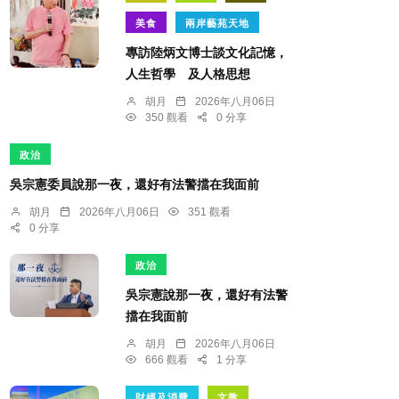
美食
兩岸藝苑天地
專訪陸炳文博士談文化記憶，
人生哲學 及人格思想
胡月
2026年八月06日
350 觀看
0 分享
政治
吳宗憲委員說那一夜，還好有法警擋在我面前
胡月
2026年八月06日
351 觀看
0 分享
政治
吳宗憲說那一夜，還好有法警
擋在我面前
胡月
2026年八月06日
666 觀看
1 分享
財經及消費
文教