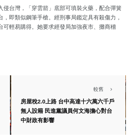
入侵台灣，「穿雲箭」底部可填裝火藥，配合彈簧
台，即類似鋼筆手槍。經刑事局鑑定具有殺傷力，
台可輕易購得。她要求經發局加強夜市、攤商稽
較舊
房屋稅2.0上路 台中高達十六萬六千戶
無人設籍 民進黨議員何文海擔心對台
中財政有影響
社會
生活
文教
議員楊典忠抨擊列管