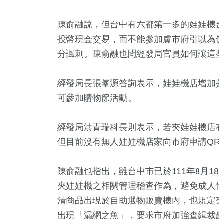
合
財經及消費
熱門
陳俞融說，但台中有六都第一多的娃娃機
投幣現金交易，而不能參加盧市府引以為
分諷刺。陳俞融也問經發局官員如何讓這
經發局長張峯源答詢表示，娃娃機店增加
可參加購物節活動。
經發局洪青瑞科長則表示，若夾娃娃機店
但目前沒有無人娃娃機店家向市府申請Q
陳俞融也指出，雖台中市已於111年8月
夾娃娃機之相關管理稽查作為，避免成人
清商品出現於自助選物販賣機內，也規定
出現「漏網之魚」，要求市府加強查緝裁