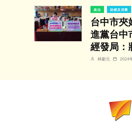
政治
財經及消費
台中市夾
進黨台中
經發局：
林獻元
202