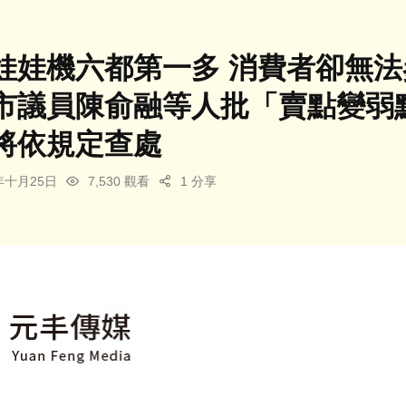
娃娃機六都第一多 消費者卻無法
市議員陳俞融等人批「賣點變弱
將依規定查處
4年十月25日
7,530 觀看
1 分享