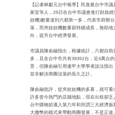
【記者林獻元台中報導】民進黨台中市議
家宜等人，25日在台中市議會進行財政經
娃機)數量達到六都第一多，代表市府辦
落，而夾娃娃機數量卻持續成長，無助地
向，提升台中經濟發展。
市議員陳俞融指出，根據統計，六都自助選
多，且全台中市共有39352台，近4萬
景，但陳俞融引用逢甲大學學者說法指出
並非解決商圈沒落的長久之計。
+
1
+
893
+
23
+
222
公信俗文
2023金鐘獎
文教
評論
運動
陳俞融批評，從夾娃娃機的多寡，就可看
許多曾今熱門的店舖地點，現在出租卻乏
台中購物節邁入第六年和所謂三大經濟振
5
+
661
+
459
+
大撒幣的模式來帶動商圈發展，不是正途