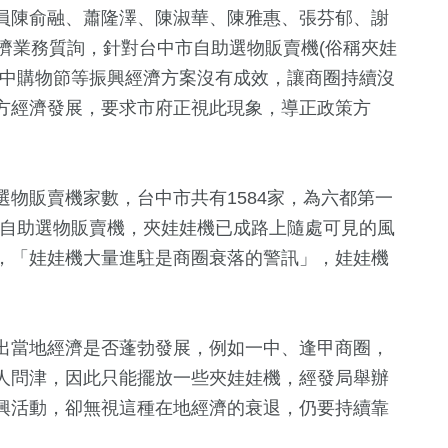
員陳俞融、蕭隆澤、陳淑華、陳雅惠、張芬郁、謝
濟業務質詢，針對台中市自助選物販賣機(俗稱夾娃
台中購物節等振興經濟方案沒有成效，讓商圈持續沒
方經濟發展，要求市府正視此現象，導正政策方
物販賣機家數，台中市共有1584家，為六都第一
台的自助選物販賣機，夾娃娃機已成路上隨處可見的風
，「娃娃機大量進駐是商圈衰落的警訊」，娃娃機
50
+
+
96
+
20
+
兩岸道教文化交
美食
2024總統大
出當地經濟是否蓬勃發展，例如一中、逢甲商圈，
流專區
人問津，因此只能擺放一些夾娃娃機，經發局舉辦
興活動，卻無視這種在地經濟的衰退，仍要持續靠
28
+
44
+
88
+
。