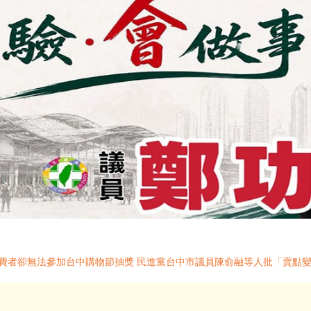
消費者卻無法參加台中購物節抽獎 民進黨台中市議員陳俞融等人批「賣點