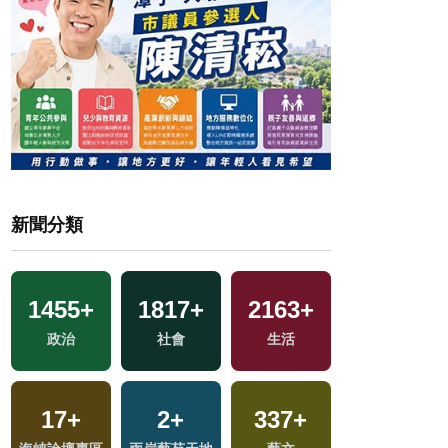
新聞分類
1455
+
1817
+
2163
+
756
+
選
政治
社會
生活
健康及醫療
17
+
2
+
337
+
13
+