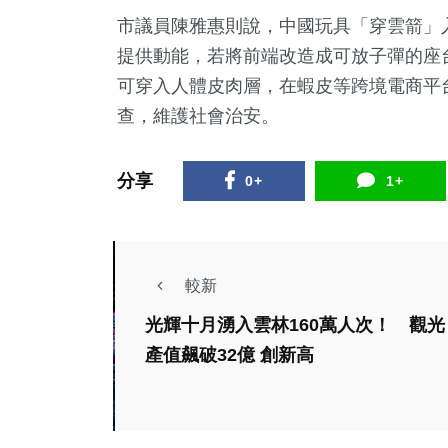
市議員陳雅惠則說，中國玩具「穿雲箭」
提供動能，若將前端改造成可放子彈的座
可穿入人體皮肉層，在蝦皮等跨境電商平
查，維護社會治安。
分享
0+
1+
較新
光輝十月湧入雲林160萬人次！ 觀光
產值飆破32億 創新高
政治
政治