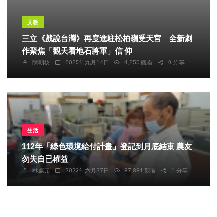
文教
三立《戲說台灣》再度進駐松柏嶺受天宮 全新劇
作聚焦「觀天看地石將軍」信 仰
陳朝枝
2025年九月14日
4,255 觀看
0 分享
生活
112年「綠色環境給付計畫」登記到月底結束 農友
勿失自已權益
林獻元
2023年六月27日
87,884 觀看
1 分享