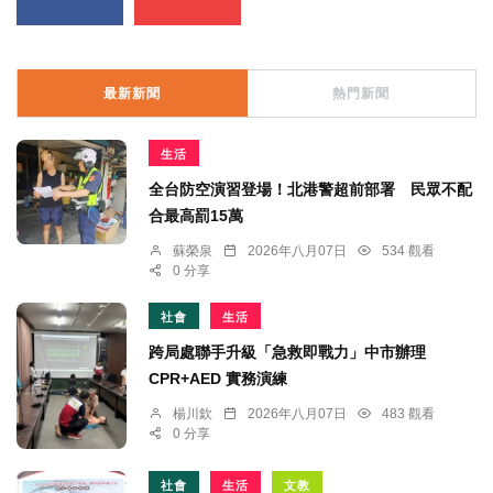
最新新聞
熱門新聞
生活
全台防空演習登場！北港警超前部署 民眾不配
合最高罰15萬
蘇榮泉
2026年八月07日
534 觀看
0 分享
社會
生活
跨局處聯手升級「急救即戰力」中市辦理
CPR+AED 實務演練
楊川欽
2026年八月07日
483 觀看
0 分享
社會
生活
文教