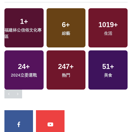
1
+
9
+
685
6
+
+
1019
420
+
+
福建林公信俗文化專
2024總統大選
綜藝
政治
生活
文教
區
3
+
356
24
+
+
247
15
+
+
51
+
兩岸佛教文化交流專
2024立委選戰
財經及消費
司法放大鏡
熱門
美食
區