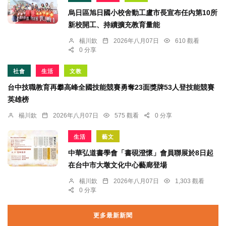
烏日區旭日國小校舍動工盧市長宣布任內第10所
新校開工、持續擴充教育量能
楊川欽
2026年八月07日
610 觀看
0 分享
社會
生活
文教
台中技職教育再攀高峰全國技能競賽勇奪23面獎牌53人登技能競賽
英雄榜
楊川欽
2026年八月07日
575 觀看
0 分享
生活
藝文
中華弘道書學會「書硯澄懷」會員聯展於8日起
在台中市大墩文化中心藝廊登場
楊川欽
2026年八月07日
1,303 觀看
0 分享
更多最新新聞