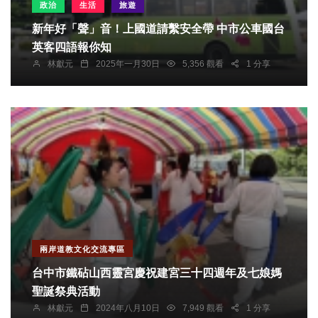
政治
生活
旅遊
新年好「聲」音！上國道請繫安全帶 中市公車國台
英客四語報你知
林獻元
2025年一月30日
5,356 觀看
1 分享
兩岸道教文化交流專區
台中市鐵砧山西靈宮慶祝建宮三十四週年及七娘媽
聖誕祭典活動
林獻元
2024年八月10日
7,949 觀看
1 分享