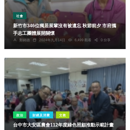
社會
新竹市346位獨居展輩沒有被遺忘 秋節前夕 市府攜
手志工團體展開關懷
鄭銘德
2024年九月14日
6,499 觀看
0 分享
政治
財經及消費
文教
台中市大安區農會112年度綠色照顧推動示範計畫