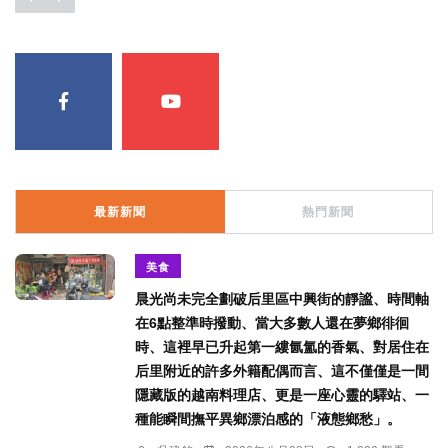
最新新聞
熱門新聞
美食
晨光尚未完全劃破后里區中興街的靜謐、時間軸
在6點整準時撥動、當大多數人還在夢鄉徘徊
時、這裡早已升起第一縷氤氳的香氣、對居住在
后里附近的許多外籍配偶而言、這不僅僅是一間
隱藏版的越南料理店、更是一座心靈的驛站、一
種能瞬間撫平異鄉漂泊感的「液態鄉愁」。