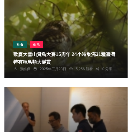
社會
生活
歡慶大雪山賞鳥大賽15周年 24小時集滿31種臺灣
特有種鳥類大滿貫
張皓傑
2025年三月23日
5,256 觀看
0 分享