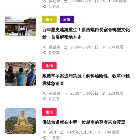
吳建銘
2026年八月08日
1,020 觀看
1 分享
藝文
旅遊
百年歷史建築重生！原西螺街長宿舍轉型文化
館 首展解密地方史
蘇榮泉
2026年八月08日
204 觀看
0 分享
生活
戴奧辛羊案追污染源！飼料驗陰性、牧草中鏢
雲林急追查
蘇榮泉
2026年八月08日
220 觀看
0 分享
生活
佛法無邊就在中壢一位越南的尊者來台渡眾
胡月
2026年八月08日
784 觀看
1 分享