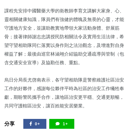
課程先安排中國醫藥大學的衛教師李育文講解大家身、心、
靈相關健康知識，隊員們有強健的體魄及無畏的心靈，才能
守護地方安全，並讓助教實地帶領大家活動身體、舒展筋
骨；接著律師謝志忠講授民防相關法令及實用生活法律，希
望守望相助隊同仁落實以身作則之法治觀念，及增進對自身
權益了解；最後由巡官林涵翊介紹協助交通疏導與管制（包
含交通安全宣導）及協勤任務、重點。
烏日分局長尤啓南表示，各守望相助隊是警察維護社區治安
工作的好夥伴，感謝每位夥伴平時為社區的治安工作犧牲奉
獻，期盼警民攜手合作，讓地區治安更平穩、交通更順暢，
共同守護轄區治安，讓百姓能安居樂業。
分享
0+
1+