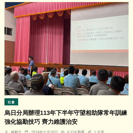
社會
烏日分局辦理113年下半年守望相助隊常年訓練
強化協勤技巧 齊力維護治安
林獻元
2024年十月16日
6,224 觀看
1 分享