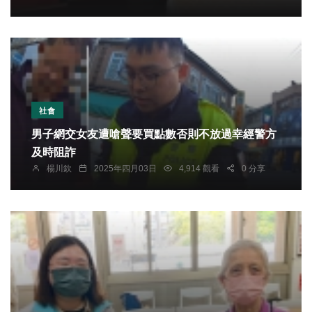
社會
男子網交女友遭嗆聲要買點數否則不放過幸經警方
及時阻詐
楊川欽
2025年四月03日
4,914 觀看
0 分享