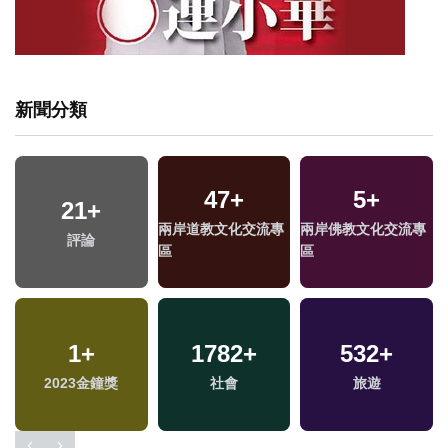
新聞分類
47
+
5
+
21
+
兩岸道教文化交流專
兩岸佛教文化交流專
評論
區
區
1
+
1782
+
532
+
2023金鐘獎
社會
旅遊