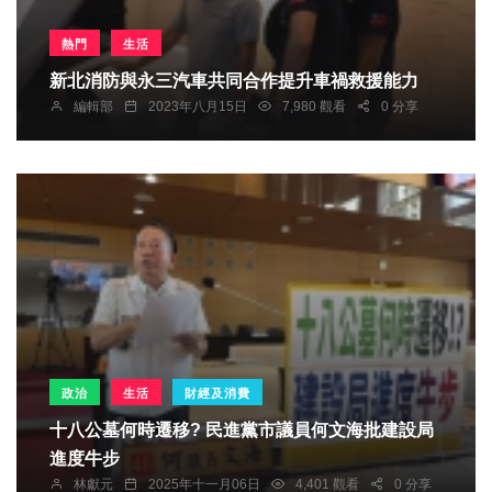
熱門
生活
新北消防與永三汽車共同合作提升車禍救援能力
編輯部
2023年八月15日
7,980 觀看
0 分享
政治
生活
財經及消費
十八公墓何時遷移? 民進黨市議員何文海批建設局
進度牛步
林獻元
2025年十一月06日
4,401 觀看
0 分享