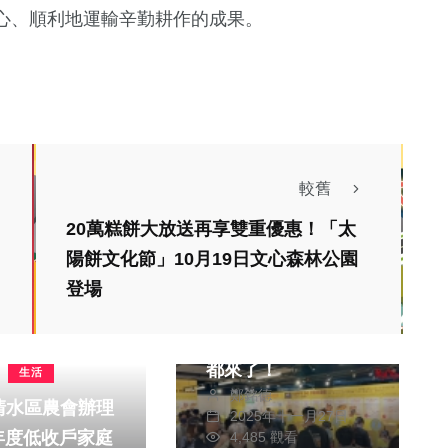
心、順利地運輸辛勤耕作的成果。
較舊
20萬糕餅大放送再享雙重優惠！「太
陽餅文化節」10月19日文心森林公園
生活
財經及消費
登場
巨城傳說再現 Big
City 週年慶新竹人
都來了！
生活
鄭銘德
清水區農會辦理
2025年十一月27日
 年度低收戶家庭
4,485 觀看