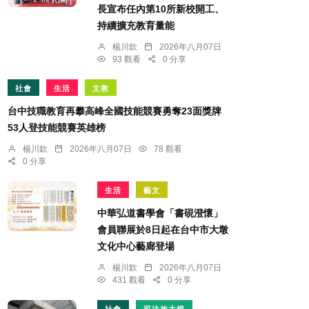
長宣布任內第10所新校開工、
持續擴充教育量能
楊川欽
2026年八月07日
93 觀看
0 分享
社會
生活
文教
台中技職教育再攀高峰全國技能競賽勇奪23面獎牌
53人登技能競賽英雄榜
楊川欽
2026年八月07日
78 觀看
0 分享
生活
藝文
中華弘道書學會「書硯澄懷」
會員聯展於8日起在台中市大墩
文化中心藝廊登場
楊川欽
2026年八月07日
431 觀看
0 分享
社會
司法放大鏡