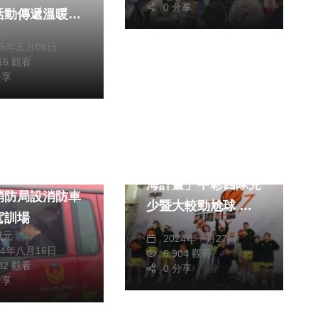
0 分享
活動傳遞溫暖關
川欽
勢
25年五月08日
916 觀看
分享
文教
綜合
社會
台灣世界展望會「籃
消防員出勤安全
海計畫」中彰四隊兒
消防局設消防車
少暨大較勁尬球 王
駕訓場
陳朝枝
副縣長主持開球 感
獻元
2024年一月27日
謝世展會集眾力以運
24年八月16日
6,904 觀看
282 觀看
動為孩子翻轉生命
0 分享
分享