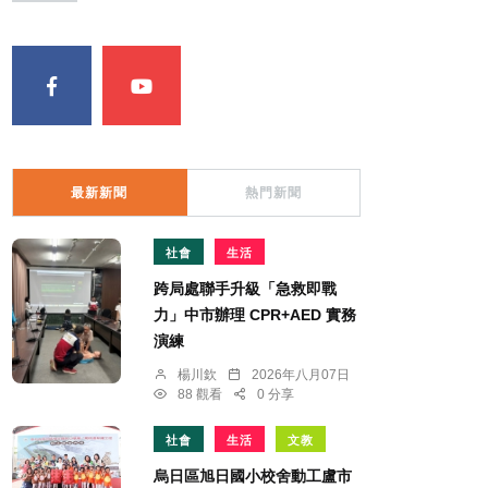
最新新聞
熱門新聞
社會
生活
跨局處聯手升級「急救即戰
力」中市辦理 CPR+AED 實務
演練
楊川欽
2026年八月07日
88 觀看
0 分享
社會
生活
文教
烏日區旭日國小校舍動工盧市