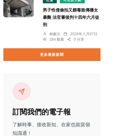
男子性侵偷拍又餵毒致傳播女
暴斃 法官審後判十四年六月徒
刑
林獻元
2026年八月07日
284 觀看
0 分享
更多最新新聞
訂閱我們的電子報
了解時事、接收新知、在家也能當個
知識通！