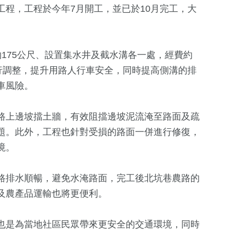
程，工程於今年7月開工，並已於10月完工，大
175公尺、設置集水井及截水溝各一處，經費約
行調整，提升用路人行車安全，同時提高側溝的排
車風險。
路上邊坡擋土牆，有效阻擋邊坡泥流淹至路面及疏
+
19
+
23
+
14
+
題。此外，工程也針對受損的路面一併進行修復，
費
評論
司法放大鏡
海峽論壇專
境。
路排水順暢，避免水淹路面，完工後北坑巷農路的
1256
+
76
+
1
+
及農產品運輸也將更便利。
政治
影視
2023金鐘獎
也是為當地社區民眾帶來更安全的交通環境，同時