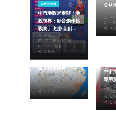
財經及消費
公益
楊
懷弱
中市地政局舉辦「地
20
政視界：影音創作挑
4,
0 
戰賽」 短影音創作
林獻元
傳遞地政知識
2024年九月09日
7,480 觀看
0 分享
福建林公信俗文化專區
政治
影響力不斷擴大 千
提升
萬人頂禮膜拜
中市
林獻元
專用
2023年十一月20日
7,168 觀看
林
0 分享
20
6,
1 