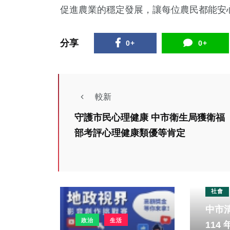
促進農業的穩定發展，讓每位農民都能安
分享
0+
0+
較新
守護市民心理健康 中市衛生局獲衛福
部考評心理健康類優等肯定
社會
中市
政治
生活
114