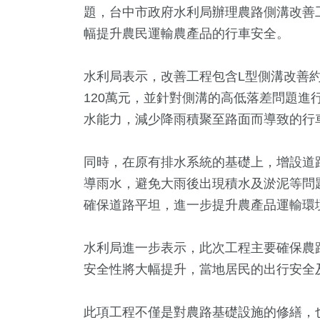
題，台中市政府水利局辦理農路側溝改善工
幅提升農民運輸農產品的行車安全。
水利局表示，改善工程包含L型側溝改善約
120萬元，並針對側溝的高低落差問題進
水能力，減少降雨積聚至路面而導致的行
同時，在原有排水系統的基礎上，增設道
5
+
+
37
+
276
+
542
導雨水，避免大雨後出現積水及淤泥等問
兩岸佛教文化交
苑天地
2024立委選戰
藝文
財經及消
確保道路平坦，進一步提升農產品運輸環
流專區
水利局進一步表示，此次工程主要確保農
9
+
1569
+
1867
+
安全性將大幅提升，當地居民的出行安全
遊
社會
生活
此項工程不僅是對農路基礎設施的修繕，