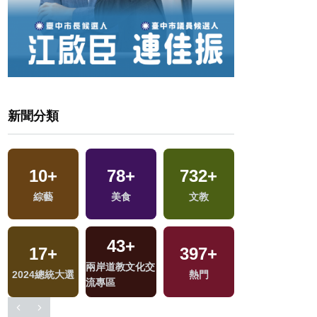
新聞分類
10
+
78
+
732
+
12
+
區
綜藝
美食
文教
演唱會
43
+
17
+
397
+
191
+
兩岸道教文化交
2024總統大選
熱門
運動
流專區