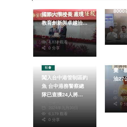
餐用到
武東星續任國立暨南
800
國際大學校長 展現
鄭
府全
教育創新與卓越治理
20
陳朝枝
1,
成果
2025年一月22日
0 
4,833 觀看
0 分享
健康及
夫胖
社會
覺「
闖入台中港管制區釣
油2
魚 台中港務警察總
張
家 全
20
隊已查獲24人將重
友深
3,
林獻元
罰10萬元起
「減
0 
2024年九月30日
護」
6,179 觀看
0 分享