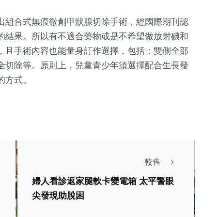
出組合式無痕微創甲狀腺切除手術，經國際期刊認
的結果。所以有不適合藥物或是不希望做放射碘和
，且手術內容也能量身訂作選擇，包括：雙側全部
全切除等。原則上，兒童青少年須選擇配合生長發
的方式。
較舊
生活
婦人看診返家腿軟卡變電箱 太平警眼
文教
醫療
文教
尖發現助脫困
中臺科大諮輔中心升
市16校營養午