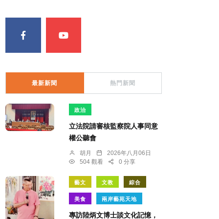
最新新聞
熱門新聞
政治
立法院請審核監察院人事同意
權公聽會
胡月
2026年八月06日
504 觀看
0 分享
藝文
文教
綜合
美食
兩岸藝苑天地
專訪陸炳文博士談文化記憶，