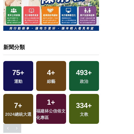
新聞分類
2
+
75
+
4
+
493
+
兩岸佛教文化交
運動
綜藝
政治
流專區
1
+
7
+
334
+
6
+
福建林公信俗文
2024總統大選
文教
海峽論壇專區
化專區