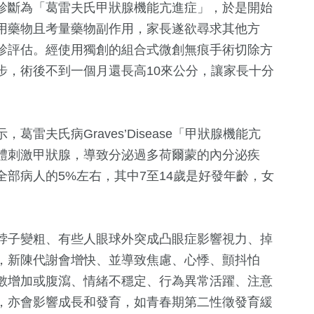
診斷為「葛雷夫氏甲狀腺機能亢進症」，於是開始
用藥物且考量藥物副作用，家長遂欲尋求其他方
診評估。經使用獨創的組合式微創無痕手術切除方
步，術後不到一個月還長高10來公分，讓家長十分
雷夫氏病Graves’Disease「甲狀腺機能亢
體刺激甲狀腺，導致分泌過多荷爾蒙的內分泌疾
256
+
32
+
184
+
部病人的5%左右，其中7至14歲是好發年齡，女
健康及醫療
美食
旅遊
脖子變粗、有些人眼球外突成凸眼症影響視力、掉
16
+
811
+
0
+
，新陳代謝會增快、並導致焦慮、心悸、顫抖怕
2024立委選戰
生活
2023金鐘獎
數增加或腹瀉、情緒不穩定、行為異常活躍、注意
，亦會影響成長和發育，如青春期第二性徵發育緩