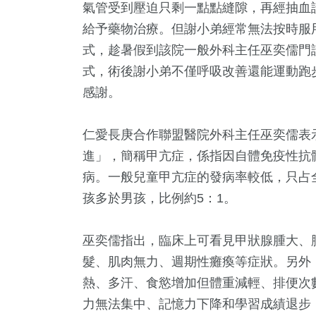
氣管受到壓迫只剩一點點縫隙，再經抽血
給予藥物治療。但謝小弟經常無法按時服
式，趁暑假到該院一般外科主任巫奕儒門
式，術後謝小弟不僅呼吸改善還能運動跑
感謝。
仁愛長庚合作聯盟醫院外科主任巫奕儒表示，葛
進」，簡稱甲亢症，係指因自體免疫性抗
5
+
33
+
128
+
10
+
5
+
病。一般兒童甲亢症的發病率較低，只占全
門
影視
藝文
司法放大鏡
演唱會
孩多於男孩，比例約5：1。
巫奕儒指出，臨床上可看見甲狀腺腫大、
1
+
616
+
0
+
髮、肌肉無力、週期性癱瘓等症狀。另外
岸
社會
兩岸藝苑天地
熱、多汗、食慾增加但體重減輕、排便次
力無法集中、記憶力下降和學習成績退步