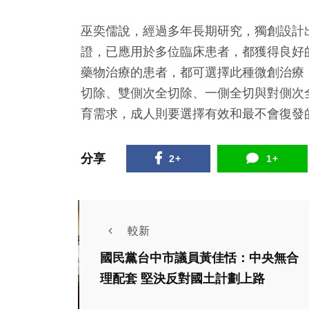
巫奕儒說，經過多年長期研究，獨創設計
證，已應用於多位臨床患者，都獲得良好
藥物治療的患者，都可選擇此種微創治療
切除、雙側次全切除、一側全切與對側次
育需求，成人則要選擇有效和最不會復發
分享
2+
1+
較新
社會
國民黨台中市議員黃佳恬：中央無合
健康及
理配套 堅決反對國土計劃上路
新竹
文教