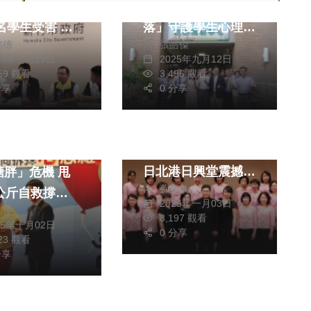
級啟用打造「心安角
41桶毒油 約
落」守護學生心理健
0名學生受害 市
張皓傑
銘德
康
力協助求償
2025年九月12日
26年七月29日
3,496 觀看
359 觀看
社會
生活
0 分享
分享
藝文
綜合
醫療
台灣展望合唱團再現
經典 吳宏璋指揮6
到險丟命！妻驚
日北港日興堂震撼開
糖胖」危機 甩
蘇榮泉
演
7公斤自救撐全
2025年一月03日
皓傑
台200萬糖胖病
8,197 觀看
25年十月02日
0 分享
陷危機 醫曝
223 觀看
重」、「器官保
分享
才是拆彈關鍵