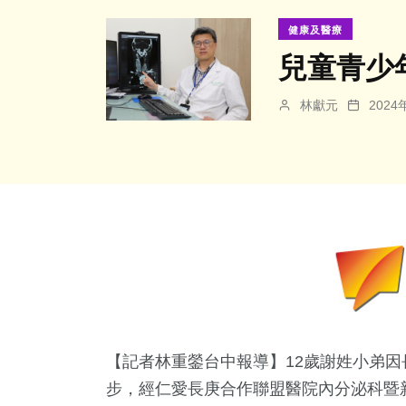
健康及醫療
兒童青少
林獻元
202
【記者林重鎣台中報導】12歲謝姓小弟
步，經仁愛長庚合作聯盟醫院內分泌科暨