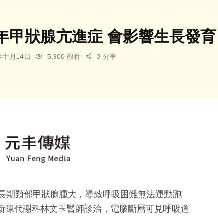
年甲狀腺亢進症 會影響生長發育
4年十月14日
5,900 觀看
3 分享
因長期頸部甲狀腺腫大，導致呼吸困難無法運動跑
新陳代謝科林文玉醫師診治，電腦斷層可見呼吸道