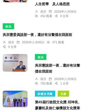
人生哲學 及人格思想
胡月
2026年八月06日
452 觀看
0 分享
政治
吳宗憲委員說那一夜，還好有法警擋在我面前
胡月
2026年八月06日
371 觀看
0 分享
政治
吳宗憲說那一夜，還好有法警
擋在我面前
胡月
2026年八月06日
700 觀看
1 分享
財經及消費
文教
第45屆行政院文化獎 邱坤良、
廖慶松及徐仁修獲頒文化獎章