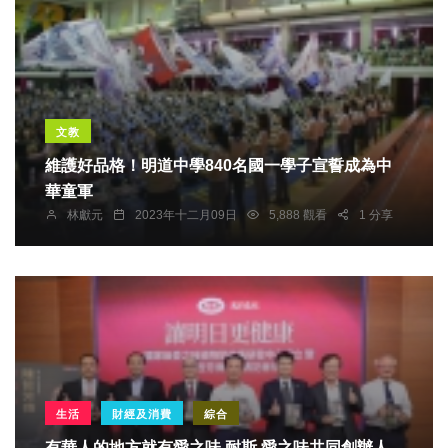
文教
維護好品格！明道中學840名國一學子宣誓成為中
華童軍
林獻元
2023年十二月09日
5,888 觀看
1 分享
生活
財經及消費
綜合
有華人的地方就有愛之味 耐斯.愛之味共同創辦人