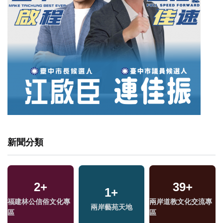
新聞分類
2
+
39
+
15
+
34
1
+
+
259
+
福建林公信俗文化專
兩岸道教文化交流專
2024總統大選
2024立委選戰
兩岸藝苑天地
藝文
區
區