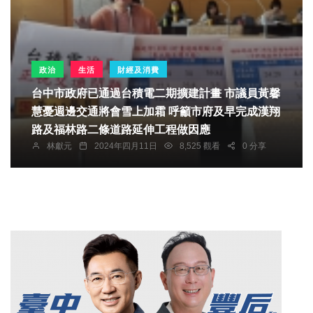
政治
生活
財經及消費
台中市政府已通過台積電二期擴建計畫 市議員黃馨
慧憂週邊交通將會雪上加霜 呼籲市府及早完成漢翔
路及福林路二條道路延伸工程做因應
林獻元
2024年四月11日
8,525 觀看
0 分享