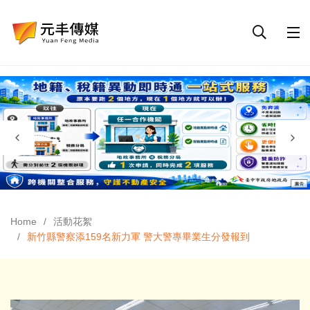
Home
活動花絮
新竹縣警察添159名新力軍 警大警專畢業生分發報到