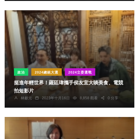
政治
2024總統大選
2024立委選戰
挺進年輕世界！羅廷瑋攜手侯友宜大啖美食、電競
拍短影片
林獻元
2023年十月16日
8,858 觀看
0 分享