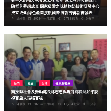
陳哲芳夢想成真 國家級愛之味植物奶技術研發中心
成立 啟動綠色產業接軌國際 陳哲芳傳新書發表會
編輯部
2023年十月27日
9,788 觀看
0 分享
來賓冠蓋雲集
熱門
社會
生活
健康及醫療
南投縣社會及勞動處長林志忠與鹿谷鄉長邱如平訪
視百歲人瑞張百祿
陳朝枝
2023年十月03日
11,294 觀看
0 分享