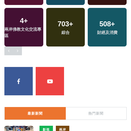
4
+
74
+
703
353
+
+
508
70
+
+
兩岸佛教文化交流專
美食
綜合
熱門
財經及消費
兩岸
區
最新新聞
熱門新聞
影視
兩岸