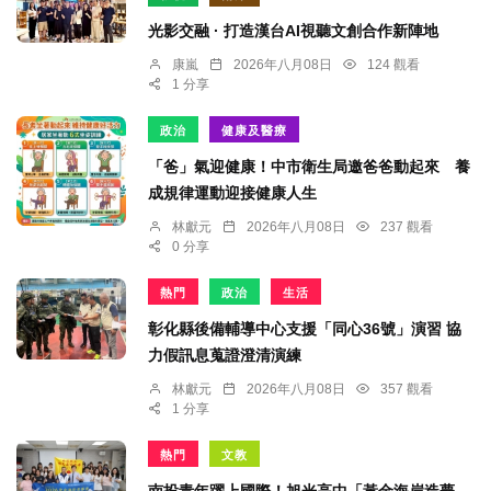
光影交融 · 打造漢台AI視聽文創合作新陣地
康嵐
2026年八月08日
124 觀看
1 分享
政治
健康及醫療
「爸」氣迎健康！中市衛生局邀爸爸動起來 養
成規律運動迎接健康人生
林獻元
2026年八月08日
237 觀看
0 分享
熱門
政治
生活
彰化縣後備輔導中心支援「同心36號」演習 協
力假訊息蒐證澄清演練
林獻元
2026年八月08日
357 觀看
1 分享
熱門
文教