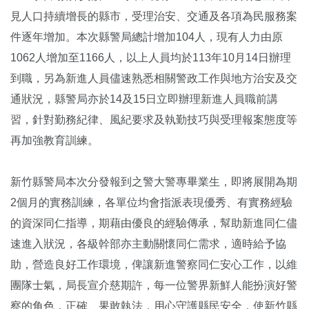
見人口持續增長的縣市，受理治安、交通及各項為民服務案
件逐年增加。本次縣警局總計增加104人，現有人力由原
1062人增加至1166人，以上人員均於113年10月14日辦理
到職，另為新進人員儘速熟悉相關警政工作與地方治安及交
通狀況，縣警局亦於14及15日立即辦理新進人員職前講
習，針對勤務紀律、風紀要求及執勤技巧與受理報案態度等
再加強教育訓練。
新竹縣警局本次分發報到之警大警專畢業生，即將展開為期
2個月的實務訓練，各單位均會指派表現優秀、有實務經驗
的資深同仁指導，期藉由優良的經驗傳承，幫助新進同仁儘
速進入狀況，各級幹部亦主動關懷同仁需求，適時給予協
助，營造良好工作環境，俾讓新進警察同仁安心工作，以維
團隊士氣，局長宣介慈期許，每一位警界新鮮人能扮演好警
察的角色，正確、果敢執法，用心守護縣民安全，使新竹縣