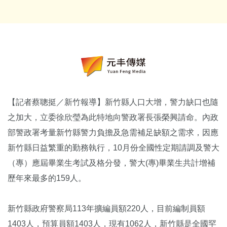
【記者蔡聰挺／新竹報導】新竹縣人口大增，警力缺口也隨
之加大，立委徐欣瑩為此特地向警政署長張榮興請命。內政
部警政署考量新竹縣警力負擔及急需補足缺額之需求，因應
新竹縣日益繁重的勤務執行，10月份全國性定期請調及警大
（專）應屆畢業生考試及格分發，警大(專)畢業生共計增補
歷年來最多的159人。
新竹縣政府警察局113年擴編員額220人，目前編制員額
1403人，預算員額1403人，現有1062人，新竹縣是全國罕