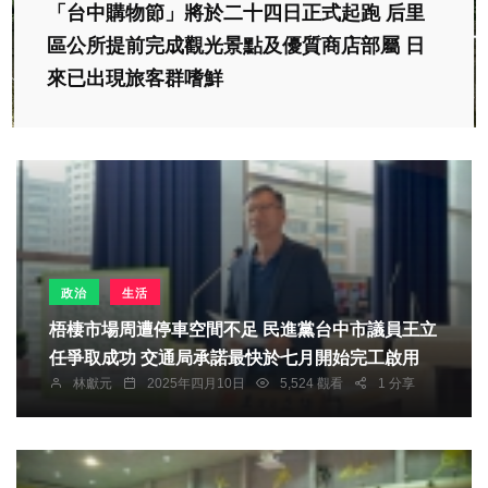
「台中購物節」將於二十四日正式起跑 后里
區公所提前完成觀光景點及優質商店部屬 日
來已出現旅客群嗜鮮
政治
生活
梧棲市場周遭停車空間不足 民進黨台中市議員王立
任爭取成功 交通局承諾最快於七月開始完工啟用
林獻元
2025年四月10日
5,524 觀看
1 分享