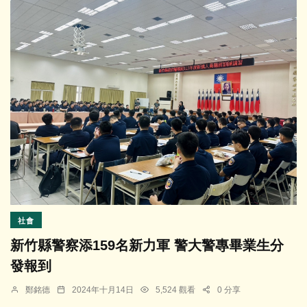
社會
新竹縣警察添159名新力軍 警大警專畢業生分
發報到
鄭銘德
2024年十月14日
5,524 觀看
0 分享