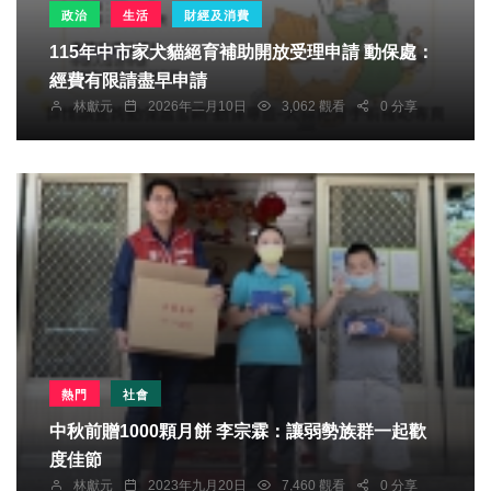
政治
生活
財經及消費
115年中市家犬貓絕育補助開放受理申請 動保處：
經費有限請盡早申請
林獻元
2026年二月10日
3,062 觀看
0 分享
熱門
社會
中秋前贈1000顆月餅 李宗霖：讓弱勢族群一起歡
度佳節
林獻元
2023年九月20日
7,460 觀看
0 分享