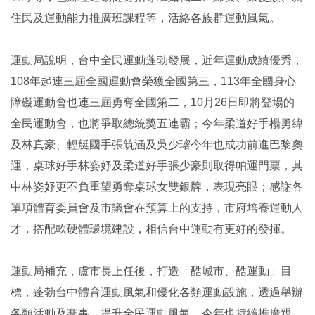
住民及運動能力推廣班課程等，活絡各族群運動風氣。
運動局說明，台中全民運動蓬勃發展，近年運動成績優秀，
108年起連三屆全國運動會榮獲全國第三，113年全國身心
障礙運動會也連三屆勇奪全國第二，10月26日即將登場的
全民運動會，也將爭取總統獎五連霸；今年柔道好手楊勇緯
及林真豪、輕艇國手張筑涵及吳少璿今年也成功前進巴黎奧
運，桌球好手林姿妤及柔道好手張少豪則取得帕運門票，其
中林姿妤更不負重望勇奪桌球女雙銀牌，表現亮眼；感謝各
單項體育委員會及市議會在預算上的支持，市府培養運動人
才，搭配軟硬體環境建設，相信台中運動有更好的發揮。
運動局補充，盧市長上任後，打造「酷城市、酷運動」目
標，蓬勃台中體育運動風氣和優化各類運動設施，透過舉辦
各類活動及賽事，提升全民運動風氣，今年也持續推廣親