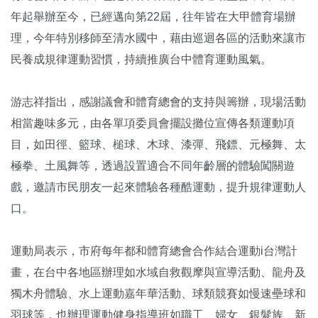
年起舉辦至今，已經邁向第22屆，往年皆在大甲體育場辦
理，今年特別移師至清水國中，藉由巡迴各區的活動來讓市
民養成規律運動習慣，持續推廣台中體育運動風氣。
游志祥指出，感謝議會和體育總會的支持與籌辦，現場活動
相當趣味多元，由各單項委員會擺設攤位宣傳各類運動項
目，如田徑、籃球、槌球、木球、漆彈、飛鏢、元極舞、太
極拳、土風舞等，透過設置適合不同年齡層的體驗闖關遊
戲，邀請市民朋友一起來體驗各種酷運動，提升規律運動人
口。
運動局表示，市府每年都和體育總會合作結合運動i台灣計
畫，在台中各地區辦理如水域自救觀摩與宣導活動、龍舟及
獨木舟體驗、水上運動嘉年華活動、球類競賽如慢速壘球和
羽球等，也辦理運動健身指導班如職工、婦女、銀髮族、新