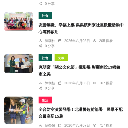
0 分享
社會
友善無礙、幸福上樓 集集鎮田寮社區歡慶活動中
心電梯啟用
陳朝枝
2026年八月08日
205 觀看
0 分享
社會
文教
克明宮「關公文化節」攝影展 彰顯南投13鄉鎮
市之美
陳朝枝
2026年八月08日
167 觀看
0 分享
生活
全台防空演習登場！北港警超前部署 民眾不配
合最高罰15萬
蘇榮泉
2026年八月07日
717 觀看