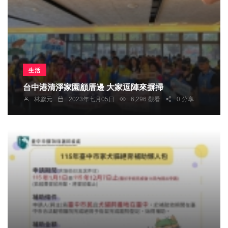
生活
台中港清淨家園顧厝邊 大家逗陣來摒掃
林獻元
2023年七月05日
6,296 觀看
0 分享