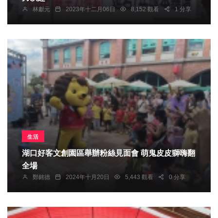
林獻元
2023年十二月06日
8,152 觀看
1 分享
生活
湖口好客文創園區舉辦粉絲見面會 萌鬼皮皮獅嗨翻
全場
鄭銘德
2024年十月20日
5,443 觀看
0 分享