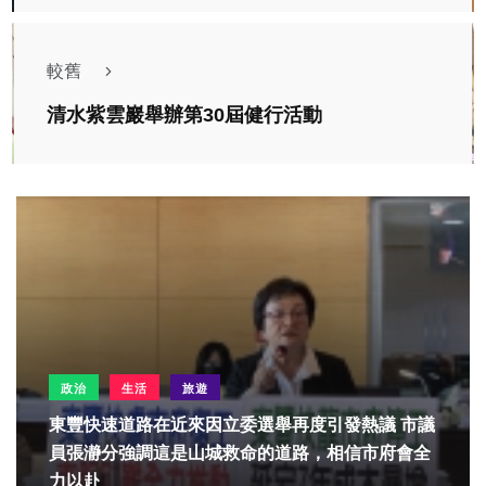
較舊
清水紫雲巖舉辦第30屆健行活動
政治
生活
旅遊
東豐快速道路在近來因立委選舉再度引發熱議 市議
員張瀞分強調這是山城救命的道路，相信市府會全
力以赴