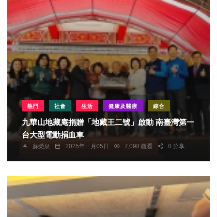
熱門
社會
生活
健康及醫療
綜合
九華山地藏庵捐贈「地藏王二號」啟動 南臺灣第一
台大型電動捐血車
蘇榮泉
2025年一月05日
7,098 觀看
0 分享