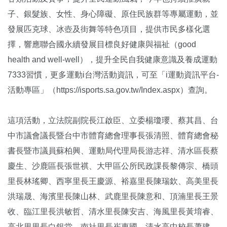
子、銀髮族、女性、身心障礙、原住民族群等專屬運動，並
發展匹克球、冰壺及街舞等特色項目，提供市民多樣化選
擇，響應聯合國永續發展目標良好健康與福祉（good
health and well-well），提升全民自我健康意識及養成運動
7333習慣，更多運動i台灣活動資訊，可至「i運動資訊平台-
活動專區」（https://isports.sa.gov.tw/Index.aspx）查詢。
這項活動，立法院副院長江啟臣、立委楊瓊瓔、蔡其昌、台
中市議會議長暨台中市體育總會理事長張清照、體育總會秘
書長暨市議員蘇柏興、運動局代理局長游志祥、清水區長蔡
慶生、沙鹿區長張世祺、大甲區公所民政課長黎傳宗、橋頭
里長林瑤卿、西寧里長王慶源、裕嘉里長陳瑞欽、高美里長
洪瑞晟、海濱里長陳山林、武鹿里長陳意和、頂湳里長王景
收、臨江里長洪敏哲、清水里長陳安吉、海風里長黃堉睿、
高北里里長白銀堂、南社里長崔惠國、清水高中校長蕭建