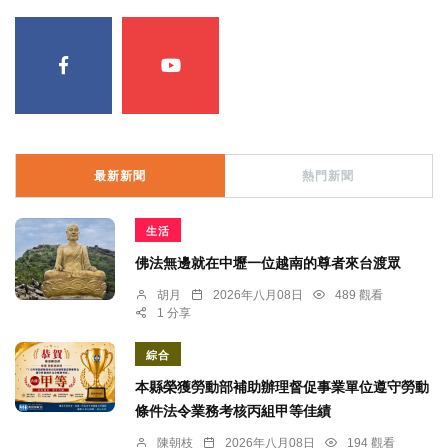
最新新聞
熱門新聞
生活
佛法無邊就在中壢一位越南的尊者來台渡眾
胡月
2026年八月08日
489 觀看
1 分享
綜合
本縣榮獲勞動部補助辦理督促事業單位遵守勞動
條件法令業務考核丙組甲等佳績
陳朝枝
2026年八月08日
194 觀看