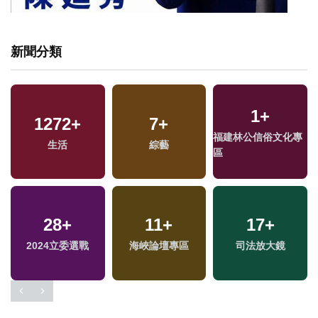
新聞分類
1
+
1272
+
7
+
福建林公信俗文化專
生活
綜藝
區
28
+
11
+
17
+
兩
2024立委選戰
海峽論壇專區
司法放大鏡
區