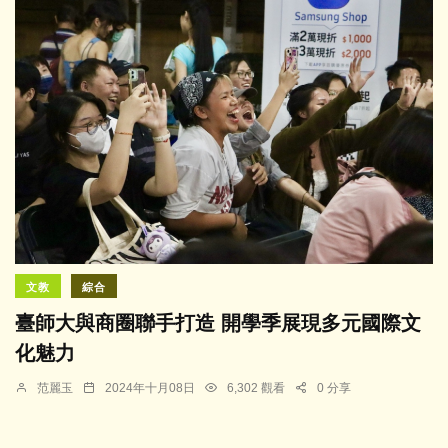
文教
綜合
臺師大與商圈聯手打造 開學季展現多元國際文
化魅力
范麗玉
2024年十月08日
6,302 觀看
0 分享