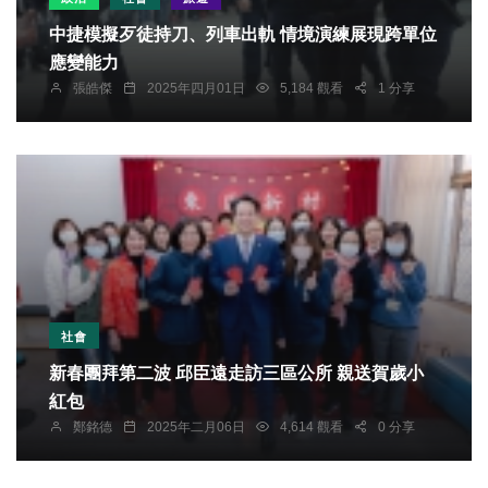
中捷模擬歹徒持刀、列車出軌 情境演練展現跨單位
應變能力
張皓傑
2025年四月01日
5,184 觀看
1 分享
社會
新春團拜第二波 邱臣遠走訪三區公所 親送賀歲小
紅包
鄭銘德
2025年二月06日
4,614 觀看
0 分享