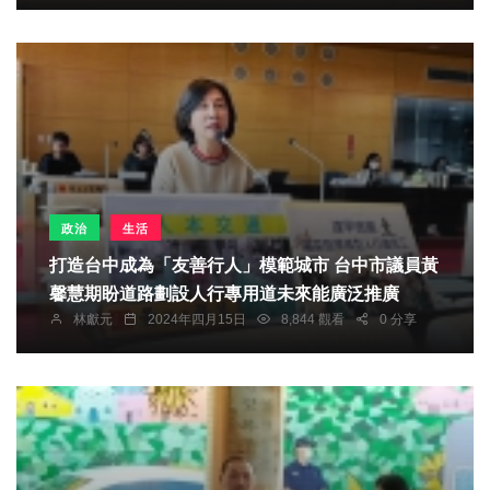
政治
生活
打造台中成為「友善行人」模範城市 台中市議員黃
馨慧期盼道路劃設人行專用道未來能廣泛推廣
林獻元
2024年四月15日
8,844 觀看
0 分享