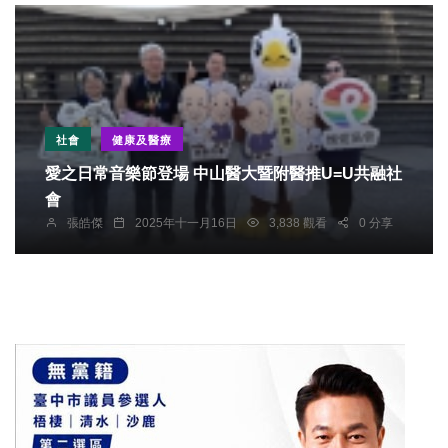
社會
健康及醫療
愛之日常音樂節登場 中山醫大暨附醫推U=U共融社
會
張皓傑
2025年十一月16日
3,838 觀看
0 分享