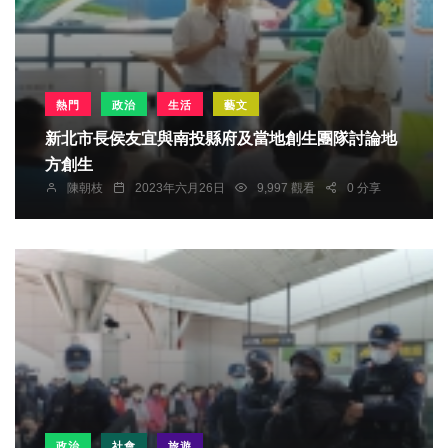
熱門
政治
生活
藝文
新北市長侯友宜與南投縣府及當地創生團隊討論地
方創生
陳朝枝
2023年六月26日
9,997 觀看
0 分享
政治
社會
旅遊