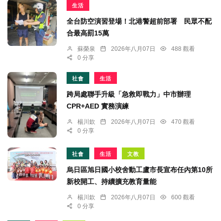
生活
全台防空演習登場！北港警超前部署 民眾不配
合最高罰15萬
蘇榮泉
2026年八月07日
488 觀看
0 分享
社會
生活
跨局處聯手升級「急救即戰力」中市辦理
CPR+AED 實務演練
楊川欽
2026年八月07日
470 觀看
0 分享
社會
生活
文教
烏日區旭日國小校舍動工盧市長宣布任內第10所
新校開工、持續擴充教育量能
楊川欽
2026年八月07日
600 觀看
0 分享