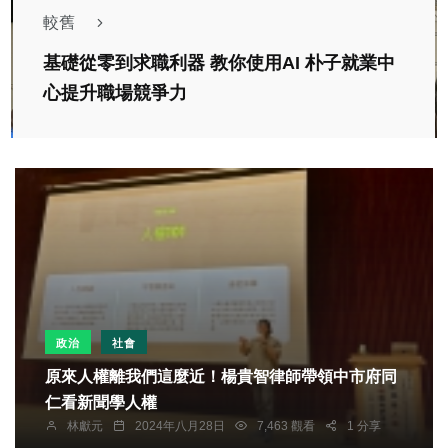
較舊
基礎從零到求職利器 教你使用AI 朴子就業中
心提升職場競爭力
政治
社會
原來人權離我們這麼近！楊貴智律師帶領中市府同
仁看新聞學人權
林獻元
2024年八月28日
7,463 觀看
1 分享