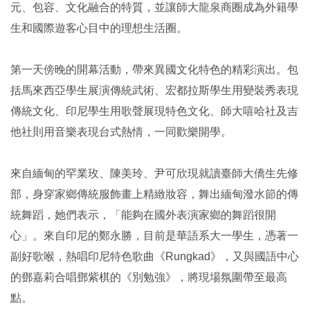
元、包容、文化融合的特質，並讓師大龍泉商圈成為外籍學
生和國際遊客心目中的理想生活圈。
第一天傍晚的開幕活動，帶來異國文化特色的精彩演出。包
括馬來西亞學生展演傳統武術、宏都拉斯學生用變裝秀表現
傳統文化、印尼學生用歌聲展現特色文化、師大嘻哈社及吉
他社則用音樂表現台式熱情，一同歡樂開學。
來自緬甸的罕業玫、陳美玲、尹可欣現就讀臺師大僑生先修
部，身穿家鄉傳統服飾畫上精緻妝容，舞出緬甸潑水節的傳
統舞蹈，她們表示，「能夠在國外表演家鄉的舞蹈很開
心」。來自印尼的鄭永勝，目前是華語系大一學生，憑著一
副好歌喉，熱唱印尼特色歌曲《Rungkad》，又與國語中心
的鄧嘉莉合唱鄧紫棋的《別勉強》，將現場氛圍帶至最高
點。