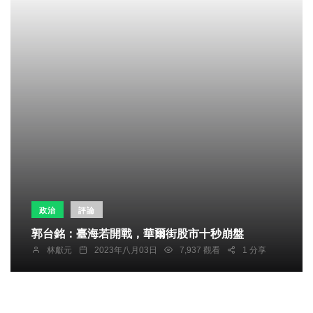
政治
評論
郭台銘：臺海若開戰，華爾街股市十秒崩盤
林獻元
2023年八月03日
7,937 觀看
1 分享