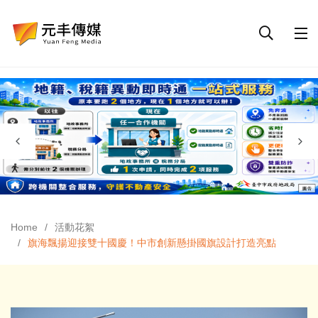
Home
活動花絮
旗海飄揚迎接雙十國慶！中市創新懸掛國旗設計打造亮點