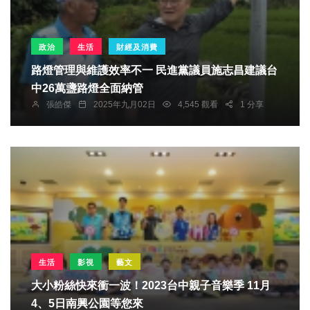
政治
生活
財經及消費
路燈管理與維護效率不一 民進黨議員施志昌建議台
中26萬盞路燈全面納管
張皓傑
2025年九月02日
4,545 觀看
1 分享
生活
影視
藝文
大小粉絲快來衝一波！2023台中親子音樂季 11月
4、5日南興公園等您來