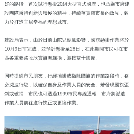
好的路段，首次試行懸掛20組大型直式國旗，也凸顯市府建
設團隊秉持創新與積極的精神，持續落實盧市長的政見，致
力於打造宜居幸福的理想城市。
建設局表示，由於日前山陀兒颱風影響，國旗懸掛作業將於
10月9日前完成，並預計懸掛至28日，在此期間市民可在市
區各重要路段欣賞旗海飄揚，迎接雙十國慶。
同時提醒市民朋友，行經插掛或撤除國旗的作業路段時，務
必減速行駛，以確保自身及作業人員的安全。若發現國旗歪
斜或破損，市民也可透過1999市民專線通報，市府將派遣
作業人員前往進行扶正或更換作業。