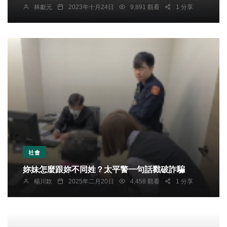
林獻元
2023年十月24日
9,891 觀看
1 分享
社會
妳妹怎麼跟妳不同姓？太平警一句話戳破詐騙
楊川欽
2025年二月20日
4,458 觀看
1 分享