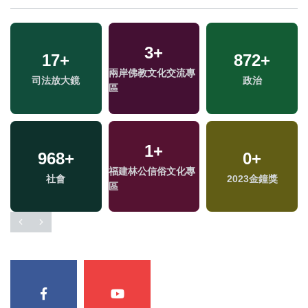
3
+
17
+
872
+
兩岸佛教文化交流專
司法放大鏡
政治
區
1
+
968
+
0
+
福建林公信俗文化專
社會
2023金鐘獎
區