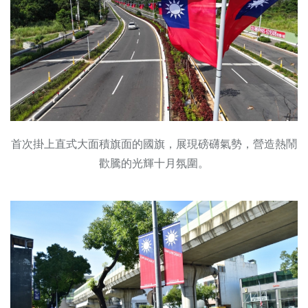
首次掛上直式大面積旗面的國旗，展現磅礴氣勢，營造熱鬧
歡騰的光輝十月氛圍。