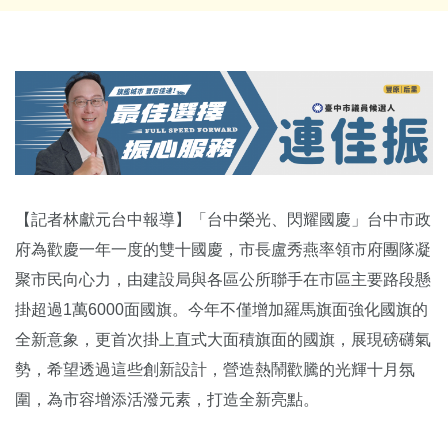
【記者林獻元台中報導】「台中榮光、閃耀國慶」台中市政
府為歡慶一年一度的雙十國慶，市長盧秀燕率領市府團隊凝
聚市民向心力，由建設局與各區公所聯手在市區主要路段懸
掛超過1萬6000面國旗。今年不僅增加羅馬旗面強化國旗的
全新意象，更首次掛上直式大面積旗面的國旗，展現磅礴氣
勢，希望透過這些創新設計，營造熱鬧歡騰的光輝十月氛
圍，為市容增添活潑元素，打造全新亮點。