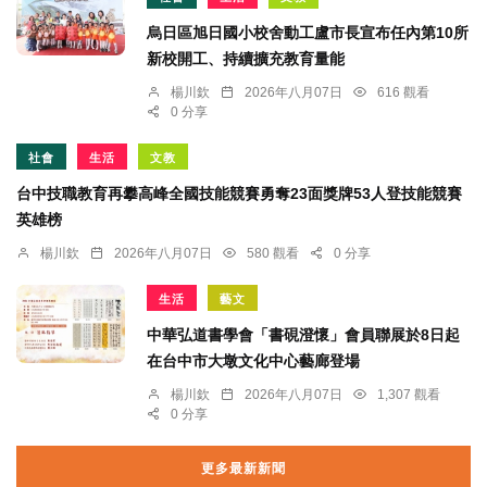
烏日區旭日國小校舍動工盧市長宣布任內第10所
新校開工、持續擴充教育量能
楊川欽
2026年八月07日
616 觀看
0 分享
社會
生活
文教
台中技職教育再攀高峰全國技能競賽勇奪23面獎牌53人登技能競賽
英雄榜
楊川欽
2026年八月07日
580 觀看
0 分享
生活
藝文
中華弘道書學會「書硯澄懷」會員聯展於8日起
在台中市大墩文化中心藝廊登場
楊川欽
2026年八月07日
1,307 觀看
0 分享
更多最新新聞