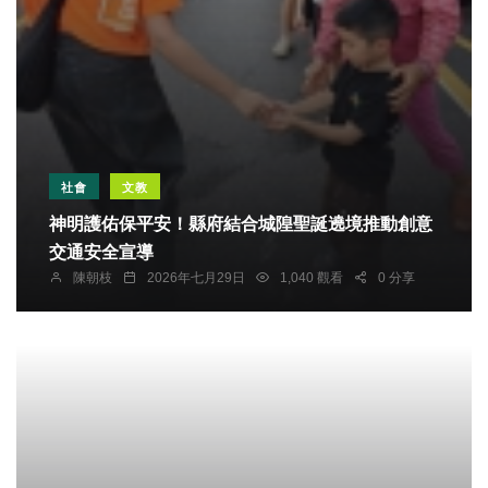
社會
文教
神明護佑保平安！縣府結合城隍聖誕遶境推動創意
交通安全宣導
陳朝枝
2026年七月29日
1,040 觀看
0 分享