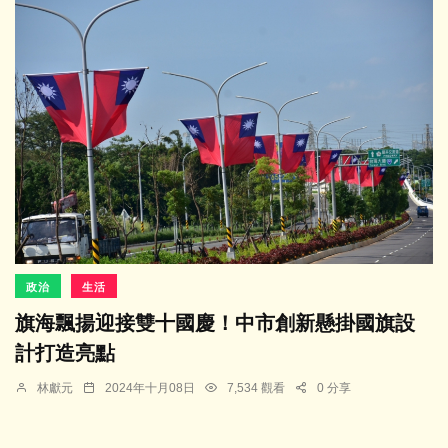
政治
生活
旗海飄揚迎接雙十國慶！中市創新懸掛國旗設
計打造亮點
林獻元
2024年十月08日
7,534 觀看
0 分享