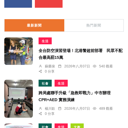
最新新聞
熱門新聞
生活
全台防空演習登場！北港警超前部署 民眾不配
合最高罰15萬
蘇榮泉
2026年八月07日
540 觀看
0 分享
社會
生活
跨局處聯手升級「急救即戰力」中市辦理
CPR+AED 實務演練
楊川欽
2026年八月07日
489 觀看
0 分享
社會
生活
文教