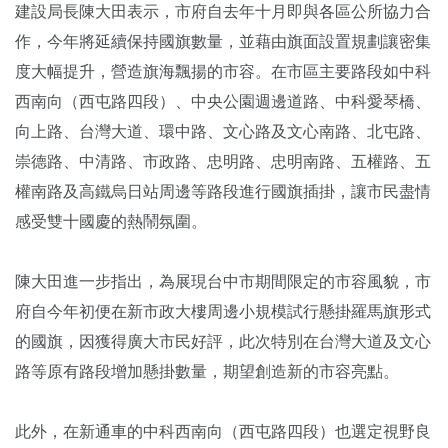
建設局長陳大田表示，市府自去年十月即與各區公所協力合
作，今年將延續保持國旗數量，並藉由旗面設置規劃讓密集
度大幅提升，營造旗海飄揚的市容。在市區主要路段如中科
西南向（西屯路四段）、中央公園週邊道路、中科愛琴橋、
向上路、台灣大道、環中路、文心路及文心南路、北屯路、
崇德路、中清路、市政路、忠明路、忠明南路、五權路、五
權南路及高鐵烏日站周邊等路段進行國旗插掛，讓市民盡情
感受雙十國慶的熱鬧氛圍。
陳大田進一步指出，為展現台中市期間限定的市容風貌，市
府自今年初便在新市政大樓周邊小規模試行懸掛羅馬旗形式
的國旗，因獲得廣大市民好評，此次特別在台灣大道及文心
路等原有路段增加懸掛數量，期望創造新的市容亮點。
此外，在新通車的中科西南向（西屯路四段）也選定視野良