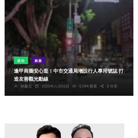
政治
旅遊
逢甲商圈安心逛！中市交通局增設行人專用號誌 打
造友善觀光動線
林獻元
2025年八月03日
5,094 觀看
0 分享