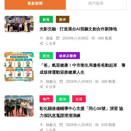
最新新聞
熱門新聞
影視
兩岸
光影交融 · 打造漢台AI視聽文創合作新陣地
康嵐
2026年八月08日
486 觀看
1 分享
政治
健康及醫療
「爸」氣迎健康！中市衛生局邀爸爸動起來 養
成規律運動迎接健康人生
林獻元
2026年八月08日
480 觀看
0 分享
熱門
政治
生活
彰化縣後備輔導中心支援「同心36號」演習 協
力假訊息蒐證澄清演練
林獻元
2026年八月08日
639 觀看
1 分享