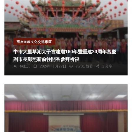
兩岸道教文化交流專區
中市大里草湖太子宮建廟160年暨重建30周年宮慶
副市長鄭照新前往開香參拜祈福
林獻元
2024年十月27日
7,781 觀看
2 分享