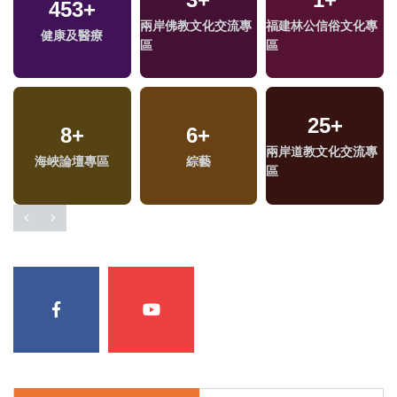
453
+
兩岸佛教文化交流專
福建林公信俗文化專
健康及醫療
區
區
25
+
8
+
6
+
兩岸道教文化交流專
海峽論壇專區
綜藝
區