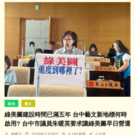
政治
藝文
綠美圖建設時間已滿五年 台中藝文新地標何時
啟用? 台中市議員朱暖英要求讓綠美圖早日營運
林獻元
2024年十月08日
8,149 觀看
0 分享