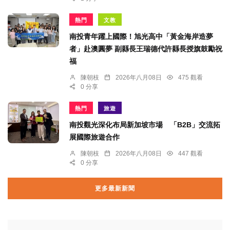
熱門
文教
南投青年躍上國際！旭光高中「黃金海岸造夢
者」赴澳圓夢 副縣長王瑞德代許縣長授旗鼓勵祝
福
陳朝枝
2026年八月08日
475 觀看
0 分享
熱門
旅遊
南投觀光深化布局新加坡市場 「B2B」交流拓
展國際旅遊合作
陳朝枝
2026年八月08日
447 觀看
0 分享
更多最新新聞