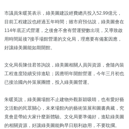
市議員朱暖英表示，綠美圖建設經費總共投入52.99億元，
目前工程建設也經過五年時間；雖市府預估說，綠美圖會在
114年底正式營運，之後會不會有營運變數出現，又導致啟
用時間延後?接手場館營運的文化局，理應要有備案因應，
好讓綠美圖能如期開館。
文化局長陳佳君答詢說，綠美圖相關人員與資源，會隨內裝
工程進度陸續安排進駐；因應明年開館營運，今年三月初也
已接洽國內外策展團體，投入綠美圖營運。
朱暖英說，綠美圖場館不止建物外觀新穎吸睛，也有愛好藝
文活動的民眾關心，未來場館內的藝術策展和圖書典藏，究
竟會是帶給大家什麼新體驗。文化局要準備好，進駐綠美圖
的相關資源，好讓綠美圖能夠早日順利啟用，不要耽擱。