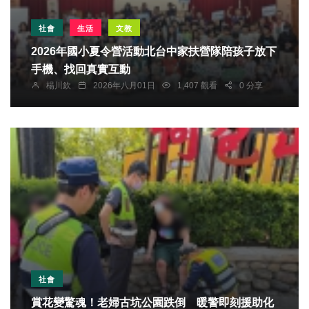
社會
生活
文教
2026年國小夏令營活動北台中家扶營隊陪孩子放下
手機、找回真實互動
楊川欽
2026年八月01日
1,407 觀看
0 分享
社會
賞花變驚魂！老婦古坑公園跌倒 暖警即刻援助化