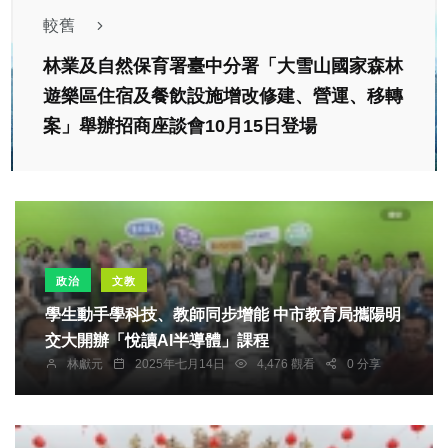
較舊
林業及自然保育署臺中分署「大雪山國家森林
遊樂區住宿及餐飲設施增改修建、營運、移轉
案」舉辦招商座談會10月15日登場
政治
文教
學生動手學科技、教師同步增能 中市教育局攜陽明
交大開辦「悅讀AI半導體」課程
林獻元
2025年七月14日
4,476 觀看
0 分享