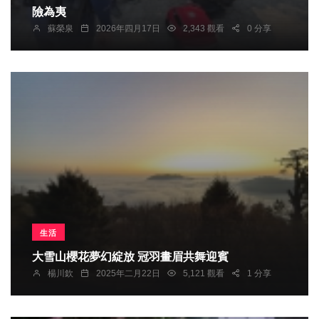
險為夷
蘇榮泉
2026年四月17日
2,343 觀看
0 分享
生活
大雪山櫻花夢幻綻放 冠羽畫眉共舞迎賓
楊川欽
2025年二月22日
5,121 觀看
1 分享