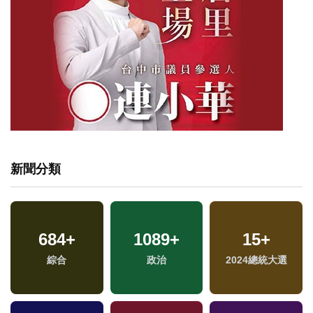
新聞分類
1
+
344
+
668
+
2023金鐘獎
熱門
文教