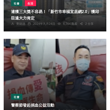
社會
生活
連獲三大獎不容易！「新竹市幸福宜居網2.0」獲邱
臣遠大力肯定
鄭銘德
2024年九月24日
6,764 觀看
2 分享
社會
警察節發起捐血公益活動