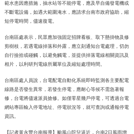
範水患因應措施，抽水站等不能停電，應及早自備發電機或
不斷電設備，如遇大範圍淹水，應請求台南市政府協助，縮
短停電時間，儘速復電。
台南區處表示，民眾應加強固定招牌看板、取下懸掛物及修
剪樹枝，若遇電線掉落和外露，應立刻通知台電處理，切勿
自行撿拾或碰觸，以避免觸電，並提供掉落電線相關資訊及
相片，以利研判電線所屬單位及縮短處理時間。
台南區處人員說，台電配電自動化系統即時監測各主要配電
線路是否發生異常，若發生停電，應耐心等候不需急著報
修，台電將儘速派員搶修。如僅零星幾戶停電，可透過台電
網站專區輸入停電地址、停電狀況等，就可查詢或通報停電
資訊。
【記者黃永豐台南報導】颱風山陀兒逼近，台南2日風雨增