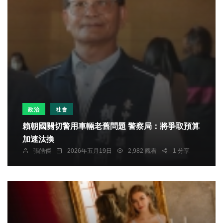
政治
社會
賴朝國關切警用車輛老舊問題 警察局：將爭取預算
加速汰換
張皓傑
2026年五月19日
2,982 觀看
1 分享