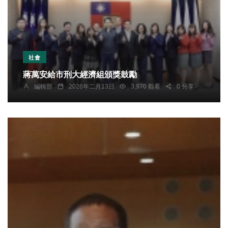
社會
蔣萬安給市刑大經濟組頒獎鼓勵
編輯部
2026年二月13日
3,970 觀看
0 分享