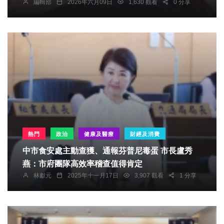
編輯部
2026年六月09日
1,630 觀看
0 分享
熱門
政治
健康及醫療
財經及消費
中市食安處主動查獲、通報芬普尼毒蛋 市長盧秀
燕：市府團隊高效率稽查值得肯定
林獻元
2025年十一月17日
3,907 觀看
1 分享