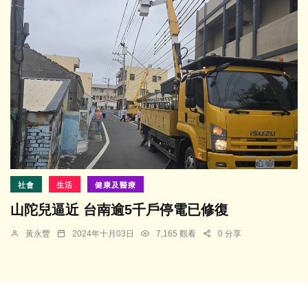
社會
生活
健康及醫療
山陀兒逼近 台南逾5千戶停電已修復
黃永豐
2024年十月03日
7,165 觀看
0 分享