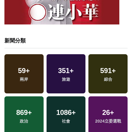
新聞分類
59
+
351
+
591
+
兩岸
旅遊
綜合
869
+
1086
+
26
+
政治
社會
2024立委選戰