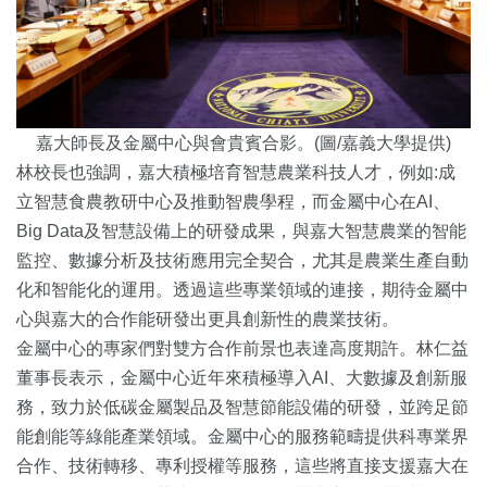
嘉大師長及金屬中心與會貴賓合影。(圖/嘉義大學提供)
林校長也強調，
嘉大積極培育智慧農業科技人才，例如:
成
立智慧食農教研中心及推動智農學程，而金屬中心在AI、
Big Data及智慧設備上的研發成果，與嘉大智慧農業的智能
監控、
數據分析及技術應用完全契合，
尤其是農業生產自動
化和智能化的運用。透過這些專業領域的連接，
期待金屬中
心與嘉大的合作能研發出更具創新性的農業技術。
金屬中心的專家們對雙方合作前景也表達高度期許。
林仁益
董事長表示，金屬中心近年來積極導入AI、
大數據及創新服
務，致力於低碳金屬製品及智慧節能設備的研發，
並跨足節
能創能等綠能產業領域。
金屬中心的服務範疇提供科專業界
合作、技術轉移、
專利授權等服務，
這些將直接支援嘉大在