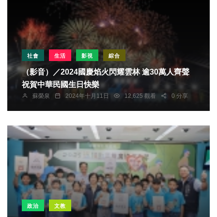
社會
生活
影視
綜合
（影音）／2024國慶焰火閃耀雲林 逾30萬人齊聲
祝賀中華民國生日快樂
蘇榮泉
2024年十月11日
12,625 觀看
0 分享
政治
文教