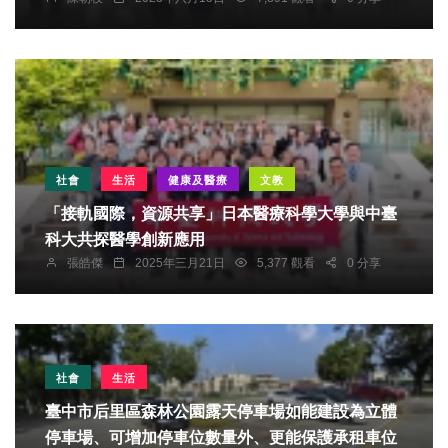
社會
生活
健康及醫療
文教
「接軌國際，資源共享」日本醫療科學大學與中臺
科大共探醫學創新應用
張皓傑
2025年三月21日
5,377 觀看
0 分享
社會
生活
臺中市后里區森林公園露天停車場如能建設為立體
停車場、可增加停車位數量外、更能保護承租車位