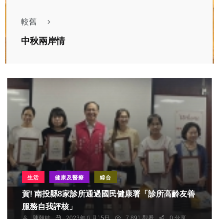
較舊
中秋兩岸情
生活
健康及醫療
綜合
賀! 南投縣8家診所通過國民健康署「診所高齡友善
服務自我評核」
陳朝枝
2023年八月15日
7,891 觀看
0 分享