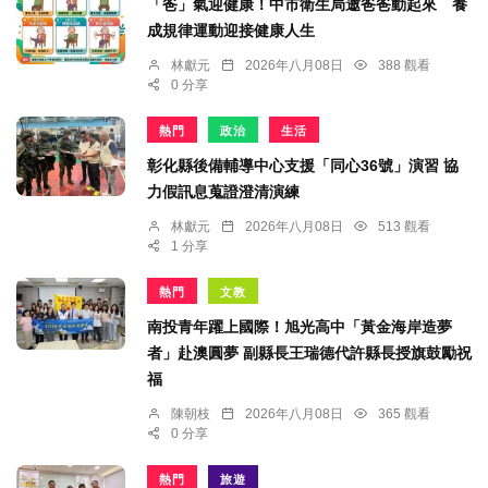
「爸」氣迎健康！中市衛生局邀爸爸動起來 養
成規律運動迎接健康人生
林獻元
2026年八月08日
388 觀看
0 分享
熱門
政治
生活
彰化縣後備輔導中心支援「同心36號」演習 協
力假訊息蒐證澄清演練
林獻元
2026年八月08日
513 觀看
1 分享
熱門
文教
南投青年躍上國際！旭光高中「黃金海岸造夢
者」赴澳圓夢 副縣長王瑞德代許縣長授旗鼓勵祝
福
陳朝枝
2026年八月08日
365 觀看
0 分享
熱門
旅遊