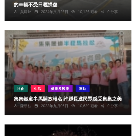
的車輛不受日曬損傷
吳建銘
2024年八月26日
10,126 觀看
0 分享
社會
生活
健康及醫療
運動
集集鐵道半馬開放報名 許縣長邀民眾感受集集之美
陳朝枝
2023年九月06日
10,639 觀看
0 分享