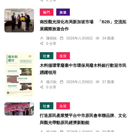
熱門
旅遊
南投觀光深化布局新加坡市場 「B2B」交流拓
展國際旅遊合作
陳朝枝
2026年八月08日
34 觀看
0 分享
社會
生活
木料循環零廢棄中市環保局廢木料銀行歡迎市民
踴躍領用
楊川欽
2026年八月08日
57 觀看
0 分享
社會
生活
打造原民產業雙平台中市原民會串聯品牌、文化
與觀光帶動原民經濟新動能
楊川欽
2026年八月08日
58 觀看