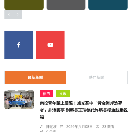
最新新聞
熱門新聞
熱門
文教
南投青年躍上國際！旭光高中「黃金海岸造夢
者」赴澳圓夢 副縣長王瑞德代許縣長授旗鼓勵祝
福
陳朝枝
2026年八月08日
23 觀看
0 分享