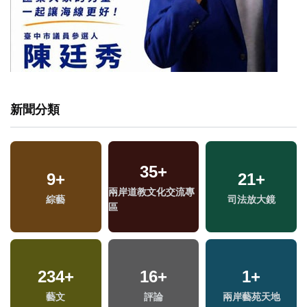
新聞分類
35
+
9
1
+
+
66
+
21
15
+
+
兩岸道教文化交流專
2023金鐘獎
綜藝
影視
2024總統大選
司法放大鏡
區
4
+
234
377
+
+
1009
16
+
+
1
+
兩岸佛教文化交流專
藝文
旅遊
評論
政治
兩岸藝苑天地
區