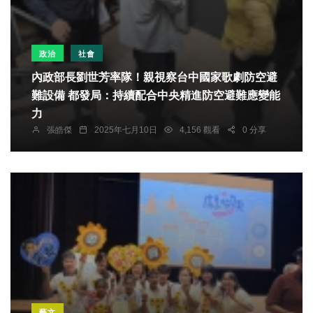
政治
社會
內政部長劉世芳率隊！親視察台中國家歌劇防空避
難設備 都發局：持續配合中央精進防空避難應變能
力
張皓傑
2025年七月10日
4,156 觀看
0 分享
藝文