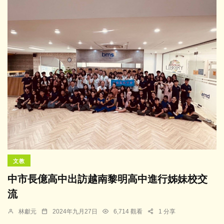
文教
中市長億高中出訪越南黎明高中進行姊妹校交
流
林獻元
2024年九月27日
6,714 觀看
1 分享