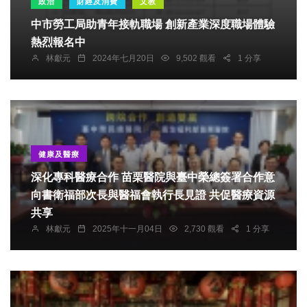
政治
財經及消費
文教
中市勞工局助青年接軌職場 創新產業深度職場體驗
熱烈報名中
林獻元
2024年七月20日
9,502 觀看
1 分享
健康及醫療
深化專科醫療合作 苗栗醫院與臺中榮總簽署合作意
向書衛福部次長與醫福會執行長見證 共促醫療資源
共享
林獻元
2025年十一月04日
2,730 觀看
1 分享