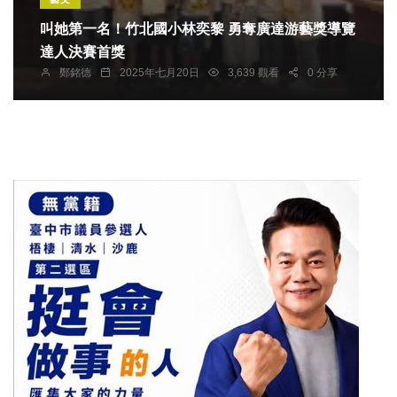
叫她第一名！竹北國小林奕黎 勇奪廣達游藝獎導覽
達人決賽首獎
鄭銘德
2025年七月20日
3,639 觀看
0 分享