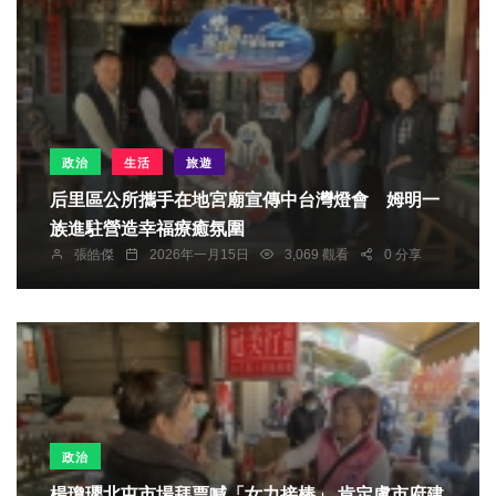
政治
生活
旅遊
后里區公所攜手在地宮廟宣傳中台灣燈會 姆明一
族進駐營造幸福療癒氛圍
張皓傑
2026年一月15日
3,069 觀看
0 分享
政治
楊瓊瓔北屯市場拜票喊「女力接棒」 肯定盧市府建